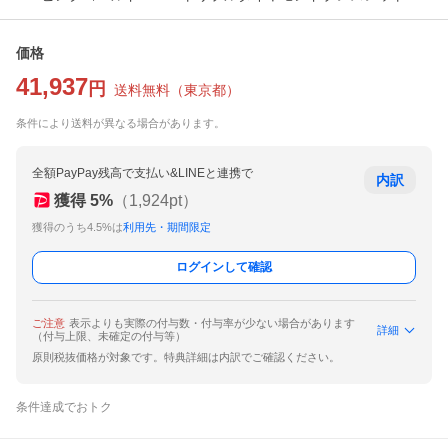
価格
41,937
円
送料無料
（
東京都
）
条件により送料が異なる場合があります。
全額PayPay残高で支払い&LINEと連携で
内訳
獲得
5
%
（
1,924
pt）
獲得のうち4.5%は
利用先・期間限定
ログインして確認
ご注意
表示よりも実際の付与数・付与率が少ない場合があります
詳細
（付与上限、未確定の付与等）
原則税抜価格が対象です。特典詳細は内訳でご確認ください。
条件達成でおトク