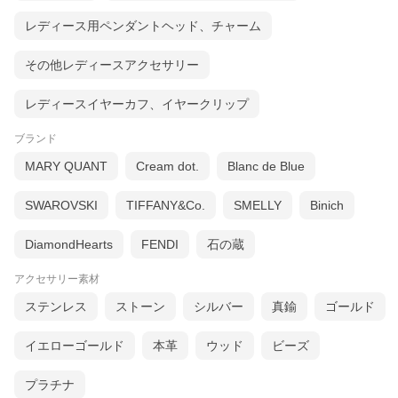
レディース用ペンダントヘッド、チャーム
その他レディースアクセサリー
レディースイヤーカフ、イヤークリップ
■商品内容
ブランド
こちらの商品は【ギフトラッピング】対応商品です。
MARY QUANT
Cream dot.
Blanc de Blue
ラッピングされた状態でのお届けなのでプレゼントにピッタリで
す。
※ラッピング画像はイメージです。
SWAROVSKI
TIFFANY&Co.
SMELLY
Binich
商品によりラッピングの形状、柄が異なりますので予めご了承く
ださい。
DiamondHearts
FENDI
石の蔵
■カットボールチェーンで輝きを盛る！
こちら、3石のダイヤモンドからだけじゃなく、カットボールチェ
アクセサリー素材
ーンが光を反射して、チェーンもよーく輝くんです。だから360度
どこから見ても華やか♪また、ダイヤモンドが移動しないように固
ステンレス
ストーン
シルバー
真鍮
ゴールド
定されているのも嬉しいですよよね。華奢なつくりで女性らしさ
が際立ちます！
イエローゴールド
本革
ウッド
ビーズ
■一石二鳥。さらにタフで切れにくい！
今までお気に入りのチェーンブレスレットをひっかけて、切って
しまったという方も、こちらは大丈夫。カットボールチェーンは
プラチナ
丈夫で切れにくいという特徴があるんです。だからせっかく買っ