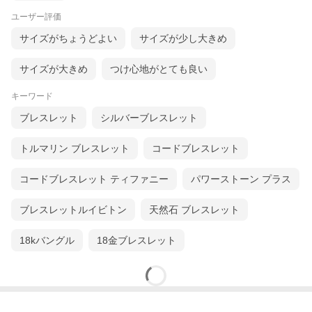
たのにもう使えない…なんて悲劇もなさそう♪
ユーザー評価
サイズがちょうどよい
サイズが少し大きめ
■商品スペック
サイズが大きめ
つけ心地がとても良い
○商品名：K10PG0.15ctダイヤモンドブレスレット
○型番：271807
キーワード
○材質：
トップ部分／K10PG
ブレスレット
シルバーブレスレット
チェーン／K10PG
○石：
ダイヤ（Hカラー・I1クラス）3石計約0.15ct以上
トルマリン ブレスレット
コードブレスレット
○生産国：日本
○サイズ：
トップ／（約）縦5×横3mm
コードブレスレット ティファニー
パワーストーン プラス
チェーン長さ／（約）18cm
○重量：0.5g
○付属品：
ブレスレットルイビトン
天然石 ブレスレット
箱／有
保存袋／無
18kバングル
18金ブレスレット
ギャランティーカード／無
鑑定書／無
鑑別書／無
【注意事項】
・注文を受けてから生産するため、お届けまで時間がかかりま