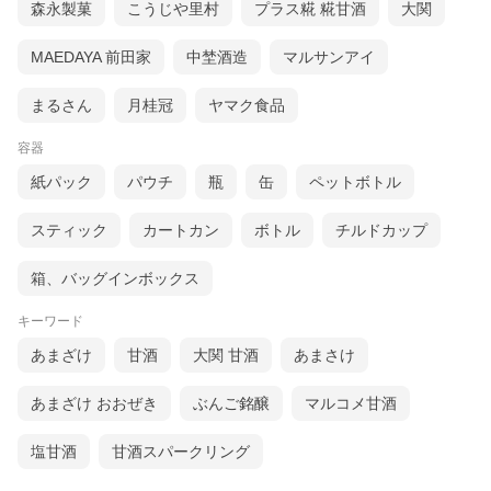
森永製菓
こうじや里村
プラス糀 糀甘酒
大関
MAEDAYA 前田家
中埜酒造
マルサンアイ
まるさん
月桂冠
ヤマク食品
容器
紙パック
パウチ
瓶
缶
ペットボトル
スティック
カートカン
ボトル
チルドカップ
箱、バッグインボックス
キーワード
あまざけ
甘酒
大関 甘酒
あまさけ
あまざけ おおぜき
ぶんご銘醸
マルコメ甘酒
塩甘酒
甘酒スパークリング