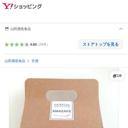
山田酒造食品
ストアトップを見る
4.86
（
29
件
）
山田酒造食品
甘酒
1
/
6