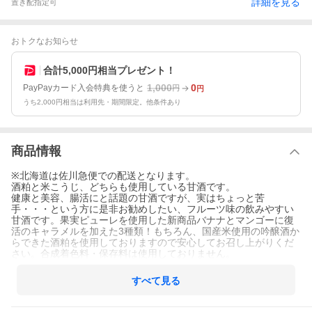
詳細を見る
置き配指定可
おトクなお知らせ
合計5,000円相当プレゼント！
1,000
0
PayPayカード入会特典を使うと
円
円
うち2,000円相当は利用先・期間限定。他条件あり
商品情報
※北海道は佐川急便での配送となります。
酒粕と米こうじ、どちらも使用している甘酒です。
健康と美容、腸活にと話題の甘酒ですが、実はちょっと苦
手・・・という方に是非お勧めしたい、フルーツ味の飲みやすい
甘酒です。果実ピューレを使用した新商品バナナとマンゴーに復
活のキャラメルを加えた3種類！もちろん、国産米使用の吟醸酒か
らできた酒粕を使用しておりますので安心してお召し上がりくだ
さい。合成着色料・保存料は使用しておりません。
すべて見る