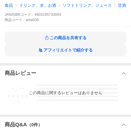
食品
ドリンク、水、お酒
ソフトドリンク、ジュース
甘酒
JAN/ISBNコード：
4903195733004
商品
コード：
ama035
この商品を共有する
アフィリエイトで紹介する
商品レビュー
-.--
5
4
この
商品
に関するレビューはありません
3
2
1
-
件
商品Q&A
（
0
件）