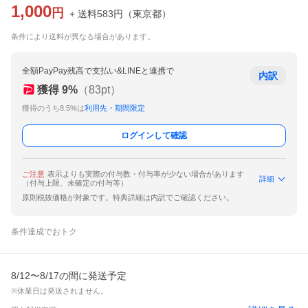
1,000
円
+ 送料
583
円
（
東京都
）
条件により送料が異なる場合があります。
全額PayPay残高で支払い&LINEと連携で
内訳
獲得
9
%
（
83
pt）
獲得のうち8.5%は
利用先・期間限定
ログインして確認
ご注意
表示よりも実際の付与数・付与率が少ない場合があります
詳細
（付与上限、未確定の付与等）
原則税抜価格が対象です。特典詳細は内訳でご確認ください。
条件達成でおトク
8/12〜8/17の間に発送予定
※休業日は発送されません。