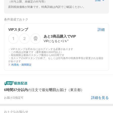
（付与上限、未確定の付与等）
原則税抜価格が対象です。特典詳細は内訳でご確認ください。
条件達成でおトク
VIPスタンプ
詳細
あと
3
商品購入でVIP
VIPになると+
1
％
※
・VIPスタンプを貯めるにはログインする必要があります
・この商品は対象です（通常価格3,000円以上）
・有効期限は最新のスタンプ獲得から60日間です
・当ストアのVIPスタンプが終了、もしくは付与条件や特典倍率等が変更される場合
があります
※
利用先・期間限定
6時間37分以内
の注文で最短
明日
お届け（東京都）
詳細を見る
お届け日指定可
おトクなお知らせ