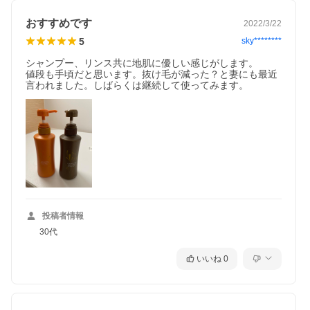
最大限に生かした山田養蜂場ならではのアイテムです。育毛剤・
シャンプー・コンディショナーの3ステップで豊かで健やかな髪を
手にいれましょう。
おすすめです
2022/3/22
5
sky********
シャンプー、リンス共に地肌に優しい感じがします。

値段も手頃だと思います。抜け毛が減った？と妻にも最近
言われました。しばらくは継続して使ってみます。
投稿者情報
30代
保湿成分として、ローヤルゼリーエキス配合で地肌に潤いを与
え、豊かで健やかな髪を育みます。
いいね
0
セット内容
・薬用 RJ地肌ケア エッセンス：150mL
・薬用 RJ地肌ケア シャンプー：400mL
・薬用 RJ地肌ケア コンディショナー：400mL