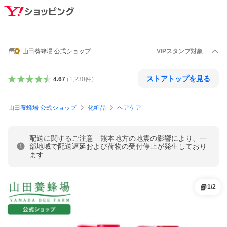
山田養蜂場 公式ショップ
VIPスタンプ対象
ストアトップを見る
4.67
（
1,230
件
）
山田養蜂場 公式ショップ
化粧品
ヘアケア
配送に関するご注意 熊本地方の地震の影響により、一
部地域で配送遅延および荷物の受付停止が発生しており
ます
1
/
2