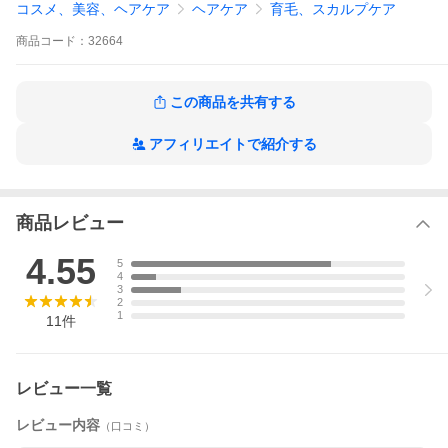
コスメ、美容、ヘアケア
ヘアケア
育毛、スカルプケア
商品
コード：
32664
この商品を共有する
アフィリエイトで紹介する
商品レビュー
4.55
5
4
3
2
1
11
件
レビュー一覧
「薬用 RJ地肌ケアシリーズ」は大人の髪悩みに対応した新発想の
レビュー内容
（口コミ）
ヘアケアシリーズ。ローヤルゼリーエキスの頭皮と髪への働きを