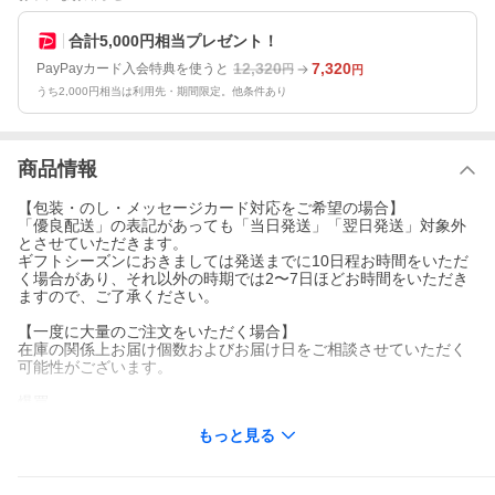
合計5,000円相当プレゼント！
12,320
7,320
PayPayカード入会特典を使うと
円
円
うち2,000円相当は利用先・期間限定。他条件あり
商品情報
【包装・のし・メッセージカード対応をご希望の場合】
「優良配送」の表記があっても「当日発送」「翌日発送」対象外
とさせていただきます。
ギフトシーズンにおきましては発送までに10日程お時間をいただ
く場合があり、それ以外の時期では2〜7日ほどお時間をいただき
ますので、ご了承ください。
【一度に大量のご注文をいただく場合】
在庫の関係上お届け個数およびお届け日をご相談させていただく
可能性がございます。
爆買
もっと見る