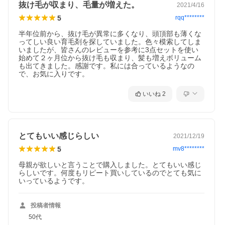
のお得なセットです！
抜け毛が収まり、毛量が増えた。
2021/4/16
5
rqq********
※お肌に異常がある場合や合わない場合はご使
用をおやめください。
半年位前から、抜け毛が異常に多くなり、頭頂部も薄くな
広告文責/ メー
株式会社山田養蜂場
ってしい良い育毛剤を探していました。色々模索してしま
カー
0120-38-38-38
いましたが、皆さんのレビューを参考に3点セットを使い
区分
日本製、化粧品
始めて２ヶ月位から抜け毛も収まり、髪も増えボリューム
も出てきました。感謝です。私には合っているようなの
で、お気に入りです。
育毛剤 ヘアケア シャンプー コンディショナ
いいね
2
ー リンス 頭皮 髪の毛 毛髪 スカルプ 地肌 ロ
ーヤルゼリー 薬用 3点 セット ハリ コシ 髪の
ボリューム 乾燥 40代 50代 60代 女性 男性
ボリュームアップ スカルプケアセット ロー
ヤルゼリーエキス配合 地肌ケアセット 育毛
とてもいい感じらしい
2021/12/19
トニック いくもうざい やくよう スキャルプ
関連KW
コンデショナー ヘヤケア かみ け はり こし
5
mv8********
頭皮ケア 潤い 乾燥対策 地肌ケア エッセンス
発毛促進 育む →地肌ケアエッセンスでいえ
母親が欲しいと言うことで購入しました。とてもいい感じ
ること「発毛促進」「育毛」「脱毛、薄毛予
らしいです。何度もリピート買いしているのでとても気に
防」「毛生促進」「養毛」「病後、産後の脱
いっているようです。
毛予防」「ふけ、かゆみ予防」 「男女共通」
→「医薬部外品」「薬用」も良いかもしれま
せん
投稿者情報
50代