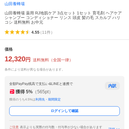
山田養蜂場
山田養蜂場 薬用 RJ地肌ケア 3点セット 1セット 育毛剤 ヘアケア
シャンプー コンディショナー リンス 頭皮 髪の毛 スカルプ ハリ
コシ 送料無料 お中元
4.55
（
11
件
）
価格
12,320
円
送料無料
（
全国一律
）
条件により送料が異なる場合があります。
全額PayPay残高で支払い&LINEと連携で
内訳
獲得
5
%
（
565
pt）
獲得のうち4.5%は
利用先・期間限定
ログインして確認
ご注意
表示よりも実際の付与数・付与率が少ない場合があります
詳細