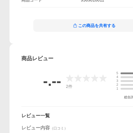
商品
コード
9369818011
この商品を共有する
商品
レビュー
5
-.--
4
3
2
2
件
1
総合
レビュー一覧
レビュー内容
（口コミ）