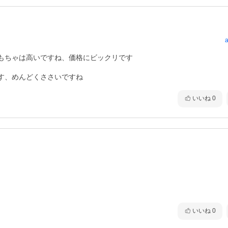
a
もちゃは高いですね、価格にビックリです

す、めんどくささいですね
いいね
0
いいね
0