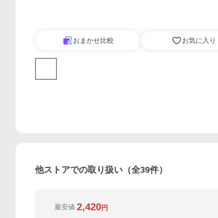
おまかせ比較
お気に入り
他ストアでの取り扱い（全
39
件）
2,420
最安値
円