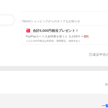
Yahoo!ショッピングからのオトクなお知らせ
合計5,000円相当プレゼント！
3,199
0
PayPayカード入会特典を使うと
円
円
うち2,000円相当は利用先・期間限定。他条件あり
違反申告
8
一