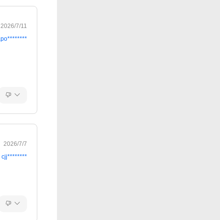
2026/7/11
po********
2026/7/7
cjj********