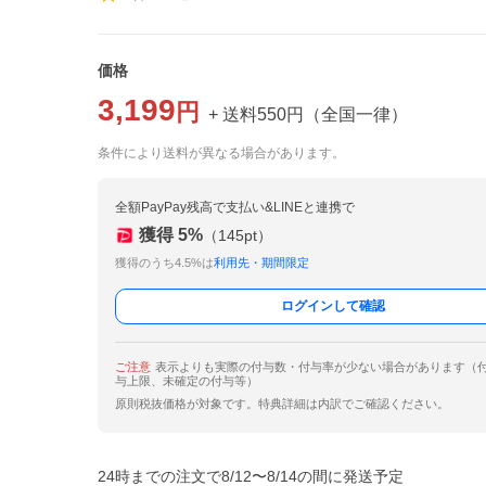
価格
3,199
円
+ 送料
550
円
（
全国一律
）
条件により送料が異なる場合があります。
全額PayPay残高で支払い&LINEと連携で
獲得
5
%
（
145
pt）
獲得のうち4.5%は
利用先・期間限定
ログインして確認
ご注意
表示よりも実際の付与数・付与率が少ない場合があります（
与上限、未確定の付与等）
原則税抜価格が対象です。特典詳細は内訳でご確認ください。
24時までの注文で8/12〜8/14の間に発送予定