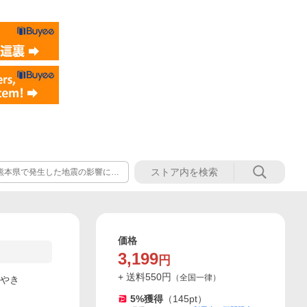
熊本県で発生した地震の影響によ
最新の配送情報につきまして佐川
価格
3,199
円
+ 送料
550
円
（
全国一律
）
がやき
5
%獲得
（
145
pt）