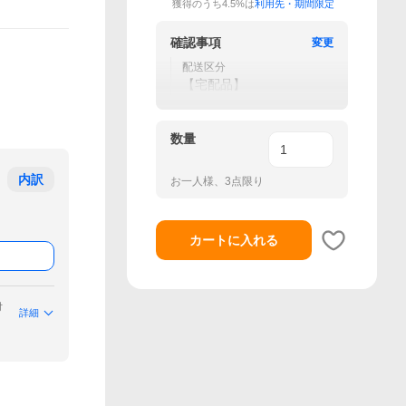
獲得のうち4.5%は
利用先・期間限定
確認事項
変更
配送区分
【宅配品】
数量
内訳
お一人様、3点限り
カートに入れる
付
詳細