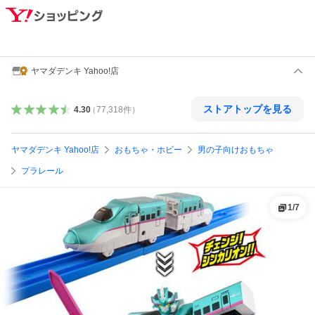
ヤマダデンキ Yahoo!店
ストアトップを見る
4.30
（
77,318
件
）
ヤマダデンキ Yahoo!店
おもちゃ・ホビー
男の子向けおもちゃ
プラレール
1
/
7