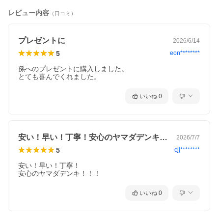
対象年齢：3歳以上
レビュー内容
（口コミ）
(C)TOMY (C)プロジェクト シンカリオン・JR-HECWK/超進化研
究所・TBS
プレゼントに
2026/6/14
※レールは別売りです。
5
eon********
※セット内容以外は別売りです。
孫へのプレゼントに購入しました。

発売日：2026年4月18日
とても喜んでくれました。
いいね
0
安い！早い！丁寧！安心のヤマダデンキ！…
2026/7/7
5
cjj********
安い！早い！丁寧！

安心のヤマダデンキ！！！
いいね
0