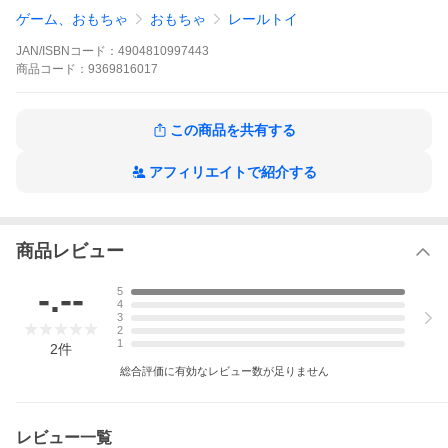
で同じ商品を複数ご購入されたご注文はキャンセルさせて頂く場
ゲーム、おもちゃ
おもちゃ
レールトイ
合がございます。また、弊社にて転売目的と判断させて頂いた場
合もご注文をキャンセルさせて頂きます。それらの場合の返金手
JAN/ISBNコード：
4904810997443
数料等はお客様負担となります。
※掲載の商品が発売日前の場合、商品の発送は発売日以降となり
商品
コード：
9369816017
ます。
※商品によっては（ショクガンなど）、BOX販売やセット販売で
ない限りは複数種類あるうちの1種類をランダムにお届けとなりま
この商品を共有する
す。なお種類の指定はできません。また、BOX販売やセット販売
でない場合でも商品画像を複数種類まとめている場合がございま
す。内容をお確かめの上、ご注文ください。
アフィリエイトで紹介する
※ご注文頂くタイミングにより、品切れやメーカー製造中止によ
って商品のお届けが遅れたり、納品不可の場合がございます。
今後の入荷予定を確認し、入荷が困難な場合は、誠に勝手ながら
ご注文はお取り消しさせて頂きます。
※購入特典やキャンペーンについて記載がない商品に関しまして
商品レビュー
は、特典は付属いたしません。また、店頭で行われているキャン
ペーンにつきましてはネット販売では対象外となる場合がござい
-.--
5
ます。
4
※発売日が異なる商品やお取り寄せ商品を同時にご注文された場
3
合、すべての商品が入荷次第発送となります。
2
※以上、あらかじめご了承の上、ご注文ください。
1
2
件
メーカー名：タカラトミー
総合評価に有効なレビュー数が足りません
商品名：シンカリオン SGX01 シンカリオン E5はやぶさ
【商品詳細】
●テレビアニメ「新幹線変形ロボ シンカリオン」から「シンカリ
レビュー一覧
オン Ｅ５はやぶさ」が、ＳＧＸシリーズに登場！