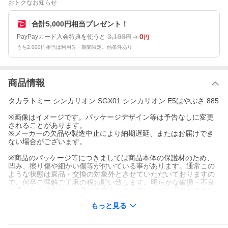
おトクなお知らせ
合計5,000円相当プレゼント！
3,199
0
PayPayカード入会特典を使うと
円
円
うち2,000円相当は利用先・期間限定。他条件あり
商品情報
タカラトミー シンカリオン SGX01 シンカリオン E5はやぶさ 885
※画像はイメージです。パッケージデザイン等は予告なしに変更
されることがあります。
※メーカーの欠品や製造中止により納期遅延、またはお届けでき
ない場合がございます。
※商品のパッケージ等につきましては商品本体の保護材のため、
凹み、擦り傷や細かい傷等が付いている事があります。通常この
ような状態は返品・交換の対象外とさせていただいておりますの
で、何卒ご理解ご了承の程お願い致します。明らかな破損・不良
が見られる場合は、良品との交換をさせていただく場合もござい
ます。
もっと見る
※発売済みの商品につきましては店舗併売の為、セキュリティタ
グが付いている場合がございます。
※多くのお客様にご購入いただくため、同一住所や同一連絡先等