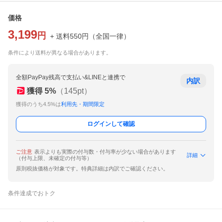
価格
3,199
円
+ 送料
550
円
（
全国一律
）
条件により送料が異なる場合があります。
全額PayPay残高で支払い&LINEと連携で
内訳
獲得
5
%
（
145
pt）
獲得のうち4.5%は
利用先・期間限定
ログインして確認
ご注意
表示よりも実際の付与数・付与率が少ない場合があります
詳細
（付与上限、未確定の付与等）
原則税抜価格が対象です。特典詳細は内訳でご確認ください。
条件達成でおトク