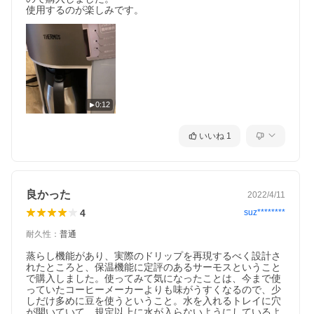
使用するのが楽しみです。
0:12
いいね
1
良かった
2022/4/11
4
suz********
耐久性
：
普通
蒸らし機能があり、実際のドリップを再現するべく設計さ
れたところと、保温機能に定評のあるサーモスということ
で購入しました。使ってみて気になったことは、今まで使
っていたコーヒーメーカーよりも味がうすくなるので、少
しだけ多めに豆を使うということ。水を入れるトレイに穴
が開いていて、規定以上に水が入らないようにしているよ