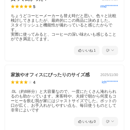
5
rmd********
ちょうどコーヒーメーカーも替え時だと思い、色々と比較
検討してきましたが、最終的にこの商品に決めました。

スタイリッシュと機能性が備わっていると感じたからで
す。

実際に使ってみると、コーヒーの深い味わいも感じること
ができ満足してます。
いいね
1
家族やオフィスにぴったりのサイズ感
2025/11/30
4
ich********
.0L（約8杯分）と大容量なので、一度にたくさん淹れられ
るのも助かっています。来客時や、夫婦で朝から何度もコ
ーヒーを飲む我が家にはジャストサイズでした。ポットの
口が広く、お手入れがしやすい点も、毎日使うものとして
非常によいです
いいね
0