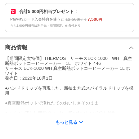
合計5,000円相当プレゼント！
12,500
7,500
PayPayカード入会特典を使うと
円
円
うち2,000円相当は利用先・期間限定。他条件あり
商品情報
【期間限定大特価】THERMOS サーモスECK-1000 WH 真空
断熱ポットコーヒーメーカー 1L ホワイト 446
サーモス ECK-1000 WH 真空断熱ポットコーヒーメーカー 1L ホ
ワイト
発売日：2020年10月1日
●ハンドドリップを再現した、新抽出方式スパイラルドリップを採
用
●真空断熱ポットで淹れたてのおいしさそのまま
●マイコン蒸らし機能でコーヒー粉のおいしい成分を抽出
もっと見る
●ドリップ予約タイマー付きで前日予約ＯＫ