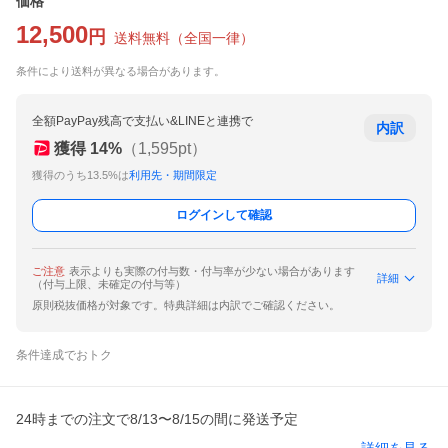
価格
12,500
円
送料無料
（
全国一律
）
条件により送料が異なる場合があります。
全額PayPay残高で支払い&LINEと連携で
内訳
獲得
14
%
（
1,595
pt）
獲得のうち13.5%は
利用先・期間限定
ログインして確認
ご注意
表示よりも実際の付与数・付与率が少ない場合があります
詳細
（付与上限、未確定の付与等）
原則税抜価格が対象です。特典詳細は内訳でご確認ください。
条件達成でおトク
24時までの注文で8/13〜8/15の間に発送予定