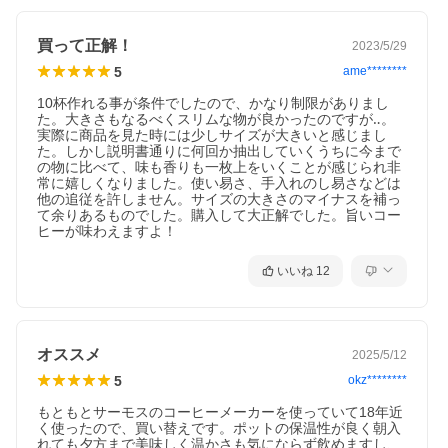
買って正解！
2023/5/29
5
ame********
10杯作れる事が条件でしたので、かなり制限がありまし
た。大きさもなるべくスリムな物が良かったのですが‥。
実際に商品を見た時には少しサイズが大きいと感じまし
た。しかし説明書通りに何回か抽出していくうちに今まで
の物に比べて、味も香りも一枚上をいくことが感じられ非
常に嬉しくなりました。使い易さ、手入れのし易さなどは
他の追従を許しません。サイズの大きさのマイナスを補っ
て余りあるものでした。購入して大正解でした。旨いコー
ヒーが味わえますよ！
いいね
12
オススメ
2025/5/12
5
okz********
もともとサーモスのコーヒーメーカーを使っていて18年近
く使ったので、買い替えです。ポットの保温性が良く朝入
れても夕方まで美味しく温かさも気にならず飲めますし、