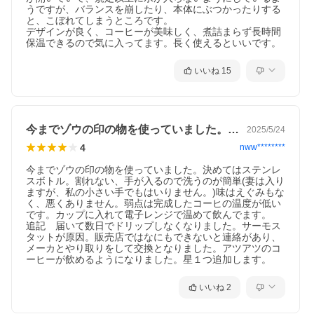
うですが、バランスを崩したり、本体にぶつかったりする
と、こぼれてしまうところです。

デザインが良く、コーヒーが美味しく、煮詰まらず長時間
保温できるので気に入ってます。長く使えるといいです。
いいね
15
今までゾウの印の物を使っていました。決…
2025/5/24
4
nww********
今までゾウの印の物を使っていました。決めてはステンレ
スボトル。割れない、手が入るので洗うのが簡単(妻は入り
ますが、私の小さい手でもはいりません。)味はえぐみもな
く、悪くありません。弱点は完成したコーヒの温度が低い
です。カップに入れて電子レンジで温めて飲んでます。

追記　届いて数日でドリップしなくなりました。サーモス
タットが原因。販売店ではなにもできないと連絡があり、
メーカとやり取りをして交換となりました。アツアツのコ
ーヒーが飲めるようになりました。星１つ追加します。
いいね
2