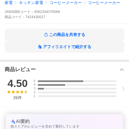
家電
キッチン家電
コーヒーメーカー
コーヒーメーカー
【仕様】
容量：1000ml
JAN/ISBNコード：
4562344370066
ポット口径：約7cm
本体寸法(幅×奥行×高さ)：約23.5×24.5×38cm
商品
コード：
7424430017
本体重量：約3.4kg
消費電力：700W
この商品を共有する
アフィリエイトで紹介する
商品レビュー
4.50
5
4
3
2
1
26
件
AI要約
他ストアのレビューを含めて要約しています