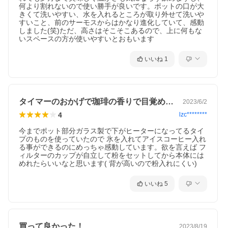
何より割れないので使い勝手が良いです。ポットの口が大
きくて洗いやすい、水を入れるところが取り外せて洗いや
すいこと、前のサーモスからはかなり進化していて、感動
しました(笑)ただ、高さはそこそこあるので、上に何もな
いスペースの方が使いやすいとおもいます
いいね
1
タイマーのおかげで珈琲の香りで目覚めれる
2023/6/2
4
lzc********
今までポット部分ガラス製で下がヒーターになってるタイ
プのものを使っていたので 氷を入れてアイスコーヒー入れ
る事ができるのにめっちゃ感動しています。欲を言えば フ
ィルターのカップが自立して粉をセットしてから本体には
めれたらいいなと思います( 背が高いので粉入れにくい)
いいね
5
買って良かった！
2023/8/19