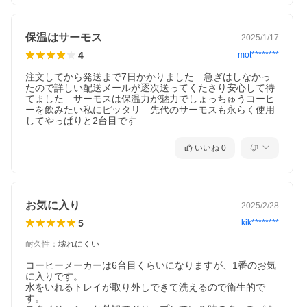
保温はサーモス
2025/1/17
4
mot********
注文してから発送まで7日かかりました　急ぎはしなかっ
たので詳しい配送メールが逐次送ってくたさり安心して待
てました　サーモスは保温力が魅力でしょっちゅうコーヒ
ーを飲みたい私にピッタリ　先代のサーモスも永らく使用
してやっぱりと2台目です
いいね
0
お気に入り
2025/2/28
5
kik********
耐久性
：
壊れにくい
コーヒーメーカーは6台目くらいになりますが、1番のお気
に入りです。

水をいれるトレイが取り外しできて洗えるので衛生的で
す。
