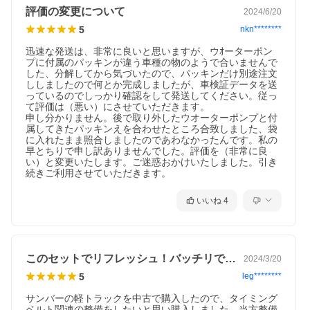
評価の変更について
2024/6/20
5
nkn********
迅速な発送は、非常に良いと思いますが、ウｵーターポン
プに付属のパッキンが違う車種の物のようで合いませんで
した、分解してから気づいたので、パッキンだけ別途注文
ししましたので何とか完成しましたが、車検証データを送
っているのでしっかり確認をして発送してください。従っ
て評価は（悪い）にさせていただきます。

申し分かりません。後で取り外したウオーターポンプと付
属してきたパッキンえを合わせたところ合致しました、袋
に入れたまま照合しましたのであわなかったんです。私の
早とちりで申し訳ありませんでした。評価を（非常に良
い）と変更いたします。ご迷惑おかけいたしました。引き
続きご利用させていただきます。
いいね
4
このセットでリフレッシュ！バッチリです！
2024/3/20
5
leg********
サンバーの軽トラックを中古で購入したので、タイミング
ベルト関連の整備をしたいと思い購入しました。当方整備