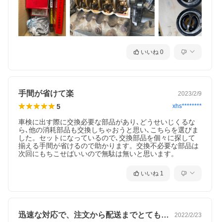
いいね
0
手間が省けて楽
2023/2/9
5
xhs********
車検に出す際に交換必要な部品があり､どうせいじくるな
ら､他の消耗部品も交換しちゃおうと思い､こちらを選びま
した。セットになっているので､交換部品を個々に探して
揃える手間が省けるので助かります。交換不必要な部品は
次回にもちこせばいいので無駄は無いと思います。
いいね
1
迅速な対応で、注文から配送までとても早…
2022/2/23