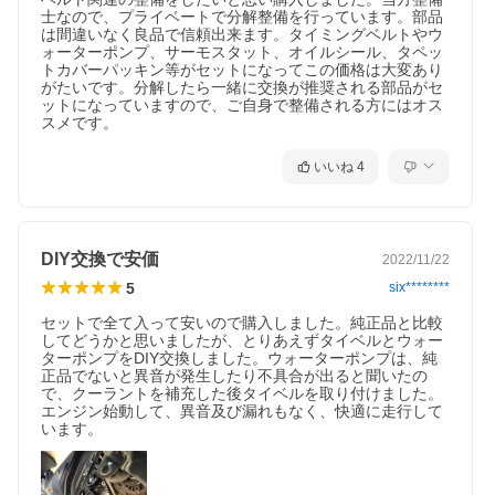
士なので、プライベートで分解整備を行っています。部品
は間違いなく良品で信頼出来ます。タイミングベルトやウ
ォーターポンプ、サーモスタット、オイルシール、タペッ
トカバーパッキン等がセットになってこの価格は大変あり
がたいです。分解したら一緒に交換が推奨される部品がセ
ットになっていますので、ご自身で整備される方にはオス
スメです。
いいね
4
DIY交換で安価
2022/11/22
5
six********
セットで全て入って安いので購入しました。純正品と比較
してどうかと思いましたが、とりあえずタイベルとウォー
ターポンプをDIY交換しました。ウォーターポンプは、純
正品でないと異音が発生したり不具合が出ると聞いたの
で、クーラントを補充した後タイベルを取り付けました。
エンジン始動して、異音及び漏れもなく、快適に走行して
います。