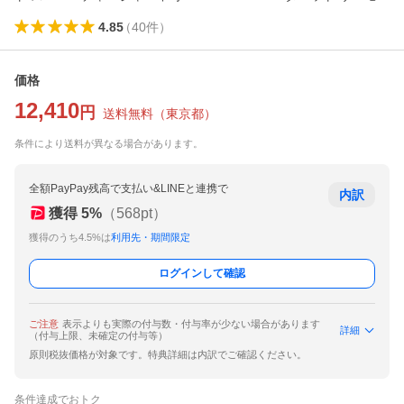
4.85
（
40
件
）
価格
12,410
円
送料無料
（
東京都
）
条件により送料が異なる場合があります。
全額PayPay残高で支払い&LINEと連携で
内訳
獲得
5
%
（
568
pt）
獲得のうち4.5%は
利用先・期間限定
ログインして確認
ご注意
表示よりも実際の付与数・付与率が少ない場合があります
詳細
（付与上限、未確定の付与等）
原則税抜価格が対象です。特典詳細は内訳でご確認ください。
条件達成でおトク