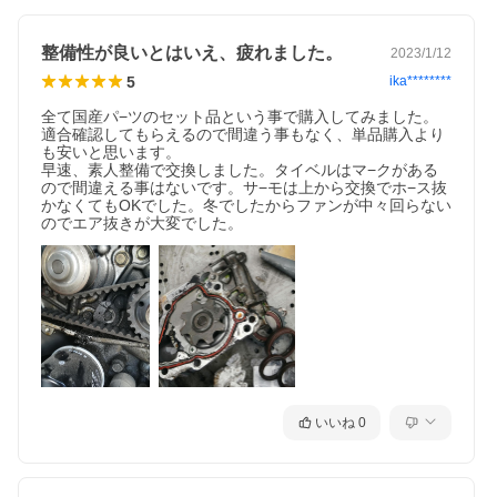
整備性が良いとはいえ、疲れました。
2023/1/12
5
ika********
全て国産パ−ツのセット品という事で購入してみました。
適合確認してもらえるので間違う事もなく、単品購入より
も安いと思います。

早速、素人整備で交換しました。タイベルはマ−クがある
ので間違える事はないです。サ−モは上から交換でホ−ス抜
かなくてもOKでした。冬でしたからファンが中々回らない
のでエア抜きが大変でした。
いいね
0