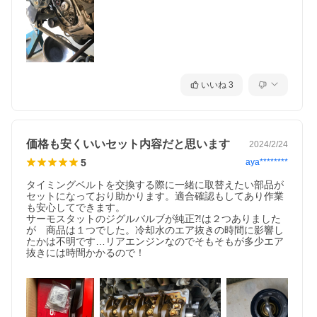
いいね
3
価格も安くいいセット内容だと思います
2024/2/24
5
aya********
タイミングベルトを交換する際に一緒に取替えたい部品が
セットになっており助かります。適合確認もしてあり作業
も安心してできます。

サーモスタットのジグルバルブが純正⁈は２つありました
が　商品は１つでした。冷却水のエア抜きの時間に影響し
たかは不明です…リアエンジンなのでそもそもが多少エア
抜きには時間かかるので！
