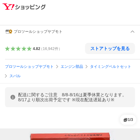
プロツールショップヤブモト
ストアトップを見る
4.82
（
16,942
件
）
プロツールショップヤブモト
エンジン部品
タイミングベルトセット
スバル
配送に関するご注意 8/8-8/16は夏季休業となります。
8/17より順次出荷予定です ※現在配送遅延あり※
1
/
3