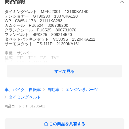
商品情報
タイミングベルト MFFJ2001 13160KA140
テンショナー GT90290 13070KA120
WP GWSU-17A 21111KA293
カムシール FU6524 806738200
クランクシール FU6525 806731070
ファンベルト 4PK825 809214520
タペットパッキンセット VC309S 13294KA211
サーモスタット TS-111P 21200KA161
車種 サンバー
型式 TT1 TT2 TV1 TV2
年式 H10.08〜H24.04
備考 エンジン：EN07
スーパーチャージャー不可
すべて見る
エアコン付き車
※同車種でも細かく適合品番が御座いますので必ず適合確認をお
車、バイク、自転車
自動車
エンジン系パーツ
願い致します。
※純正品番などで適合確認がお済みの場合は、ご要望欄に「適合
タイミングベルト
確認済み」とご入力下さい。
※ご購入前に必ずPC版 商品説明をご確認下さい。
商品
コード：
TFB178S-01
検索キーワード：
タイベル WP アイドラー TIMING ベルト VELT ポンプ シール エ
ンジン 部品 カム クランク セット 一式 車検 三ッ星 yabumoto ヤ
この商品を共有する
ブモト