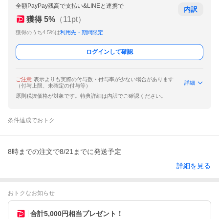
全額PayPay残高で支払い&LINEと連携で
内訳
獲得
5
%
（
11
pt）
獲得のうち4.5%は
利用先・期間限定
ログインして確認
ご注意
表示よりも実際の付与数・付与率が少ない場合があります
詳細
（付与上限、未確定の付与等）
原則税抜価格が対象です。特典詳細は内訳でご確認ください。
条件達成でおトク
8時までの注文で8/21までに発送予定
詳細を見る
おトクなお知らせ
合計5,000円相当プレゼント！