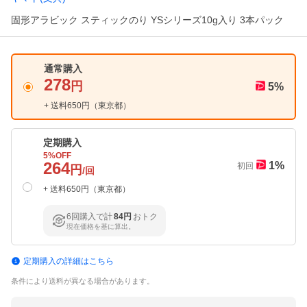
固形アラビック スティックのり YSシリーズ10g入り 3本パック
通常購入
278
円
5
%
+ 送料
650
円（
東京都
）
定期購入
5
%OFF
264
1
%
初回
円
/回
+ 送料
650
円（
東京都
）
6回購入で計
84円
おトク
現在価格を基に算出。
定期購入の詳細はこちら
条件により送料が異なる場合があります。