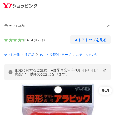
ヤマト本舗
ストアトップを見る
4.64
（
356
件
）
ヤマト本舗
学用品
のり・接着剤・テープ
スティックのり
配送に関するご注意 ●夏季休業26年8月8日-16日／一部
商品17日以降の発送となります。
1
/
1