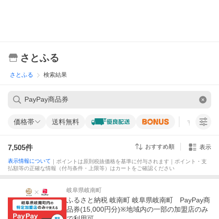
さとふる
さとふる
検索結果
価格帯
送料無料
すべての条
7,505
件
おすすめ順
表示
表示情報について
｜ポイントは原則税抜価格を基準に付与されます｜ポイント・支
払額等の正確な情報（付与条件・上限等）はカートをご確認ください
岐阜県岐南町
ふるさと納税 岐南町 岐阜県岐南町 PayPay商
品券(15,000円分)※地域内の一部の加盟店のみ
で利用可