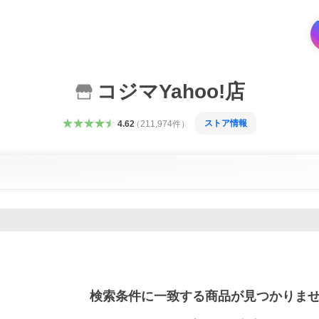
コジマYahoo!店
ストア情報
4.62
（
211,974
件
）
検索条件に一致する商品が見つかりま