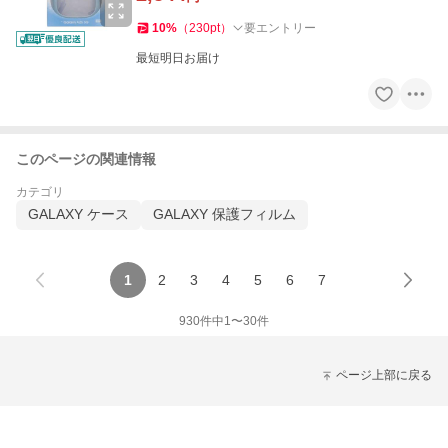
10
%
（
230
pt
）
要エントリー
最短明日お届け
このページの関連情報
カテゴリ
GALAXY ケース
GALAXY 保護フィルム
1
2
3
4
5
6
7
930
件中
1
〜
30
件
ページ上部に戻る