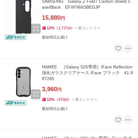
SAMSUNG Galaxy Z Fold7 Carbon Shield C
ase/Black EFXF966SBEGJP
15,880
円
12
%
（
1,737
pt
）
要エントリー
最短明日お届け
HAMEE ［Galaxy S25専用］iFace Reflection
強化ガラスクリアケース iFace ブラック 41-9
87285
3,960
円
12
%
（
433
pt
）
要エントリー
最短明日お届け