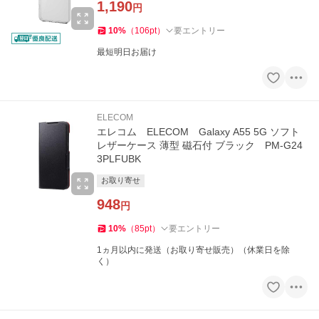
1,190
円
10
%
（
106
pt
）
要エントリー
最短明日お届け
ELECOM
エレコム ELECOM Galaxy A55 5G ソフト
レザーケース 薄型 磁石付 ブラック PM-G24
3PLFUBK
お取り寄せ
948
円
10
%
（
85
pt
）
要エントリー
1ヵ月以内に発送（お取り寄せ販売）（休業日を除
く）