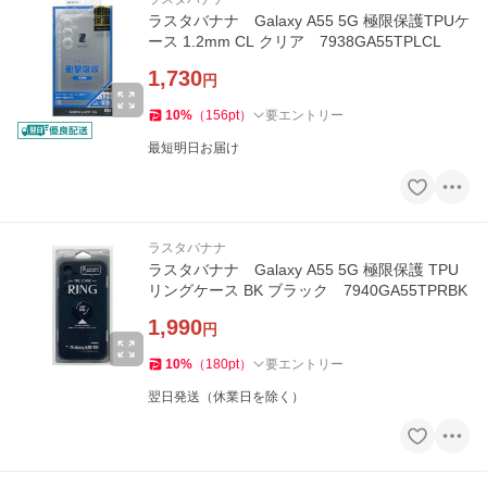
ラスタバナナ Galaxy A55 5G 極限保護TPUケ
ース 1.2mm CL クリア 7938GA55TPLCL
1,730
円
10
%
（
156
pt
）
要エントリー
最短明日お届け
ラスタバナナ
ラスタバナナ Galaxy A55 5G 極限保護 TPU
リングケース BK ブラック 7940GA55TPRBK
1,990
円
10
%
（
180
pt
）
要エントリー
翌日発送（休業日を除く）