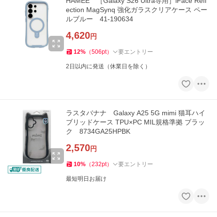
HAMEE ［Galaxy S26 Ultra専用］iFace Refl
ection MagSynq 強化ガラスクリアケース ペー
ルブルー 41-190634
4,620
円
12
%
（
506
pt
）
要エントリー
2日以内に発送（休業日を除く）
ラスタバナナ Galaxy A25 5G mimi 猫耳ハイ
ブリッドケース TPU×PC MIL規格準拠 ブラッ
ク 8734GA25HPBK
2,570
円
10
%
（
232
pt
）
要エントリー
最短明日お届け