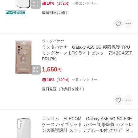
10
%
（
182
pt
）
要エントリー
最短明日お届け
ラスタバナナ
ラスタバナナ Galaxy A55 5G 極限保護 TPU
リングケース LPK ライトピンク 7942GA55T
PRLPK
1,550
円
10
%
（
140
pt
）
要エントリー
翌日発送（休業日を除く）
エレコム ELECOM Galaxy A55 5G SC-53E
ケース ハイブリッド カバー 衝撃吸収 カメラレ
ンズ保護設計 ストラップホール付 クリア PM
-G243HVCKCR