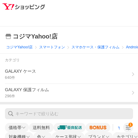
コジマYahoo!店
コジマYahoo!店
スマートフォン
スマホケース・保護フィルム
Andr
カテゴリ
GALAXY ケース
640
件
GALAXY 保護フィルム
296
件
1
価格帯
送料無料
すべての条
対象機種
色
ケース形状
ブランド
カテゴリ