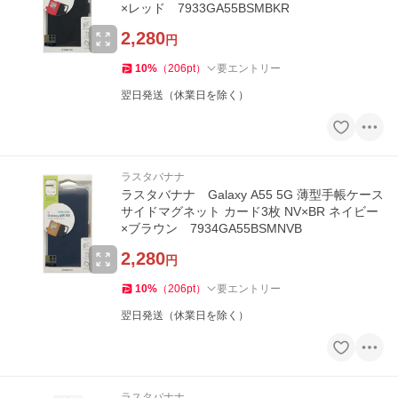
×レッド 7933GA55BSMBKR
2,280
円
10
%
（
206
pt
）
要エントリー
翌日発送（休業日を除く）
ラスタバナナ
ラスタバナナ Galaxy A55 5G 薄型手帳ケース
サイドマグネット カード3枚 NV×BR ネイビー
×ブラウン 7934GA55BSMNVB
2,280
円
10
%
（
206
pt
）
要エントリー
翌日発送（休業日を除く）
ラスタバナナ