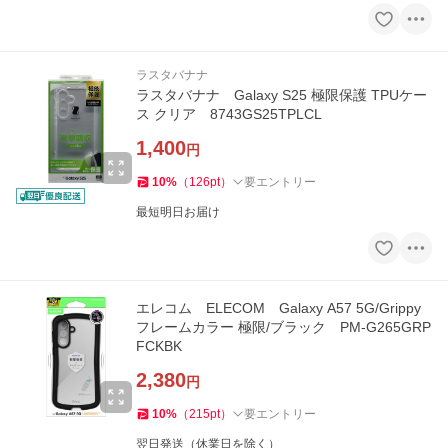
ラスタバナナ
ラスタバナナ Galaxy S25 極限保護 TPUケー
ス クリア 8743GS25TPLCL
1,400
円
10
%
（
126
pt
）
要エントリー
最短明日お届け
エレコム ELECOM Galaxy A57 5G/Grippy
フレームカラー 極限/ブラック PM-G265GRP
FCKBK
2,380
円
10
%
（
215
pt
）
要エントリー
翌日発送（休業日を除く）