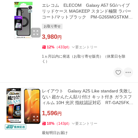
エレコム ELECOM Galaxy A57 5G/ハイブ
リッドケース MAGKEEP スタンド極限 ラバー
コート/マットブラック PM-G265MGSTKMB
K
お取り寄せ
3,980
円
12
%
（
433
pt
）
要エントリー
1ヵ月以内に発送（お取り寄せ販売）（休業日を除
く）
レイアウト Galaxy A25 Like standard 失敗し
ない 超かんたん貼り付け キット付き ガラスフ
ィルム 10H 光沢 指紋認証対応 RT-GA25FKS
CG
1,596
円
10
%
（
143
pt
）
要エントリー
最短明日お届け