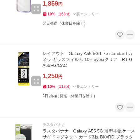
1,859
円
10
%
（
168
pt
）
要エントリー
翌日発送（休業日を除く）
レイアウト Galaxy A55 5G Like standard カ
メラ ガラスフィルム 10H eyes/クリア RT-G
A55FG/CAC
1,250
円
10
%
（
112
pt
）
要エントリー
2日以内に発送（休業日を除く）
ラスタバナナ
ラスタバナナ Galaxy A55 5G 薄型手帳ケース
サイドマグネット カード3枚 BK×RD ブラック