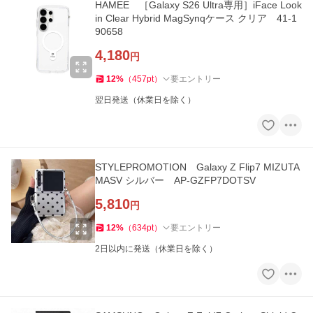
HAMEE ［Galaxy S26 Ultra専用］iFace Look
in Clear Hybrid MagSynqケース クリア 41-1
90658
4,180
円
12
%
（
457
pt
）
要エントリー
翌日発送（休業日を除く）
STYLEPROMOTION Galaxy Z Flip7 MIZUTA
MASV シルバー AP-GZFP7DOTSV
5,810
円
12
%
（
634
pt
）
要エントリー
2日以内に発送（休業日を除く）