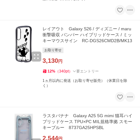
レイアウト Galaxy S26 / ディズニー / maru
衝撃吸収 バンパー ハイブリッドケース / ミッ
キーマウスサイン RC-DGS26CMD2B/MK13
お取り寄せ
3,130
円
12
%
（
340
pt
）
要エントリー
1ヵ月以内に発送（お取り寄せ販売）（休業日を除
く）
ラスタバナナ Galaxy A25 5G mimi 猫耳ハイ
ブリッドケース TPU×PC MIL規格準拠 スモー
キーブルー 8737GA25HPSBL
2,544
円