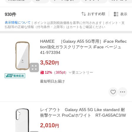
930
件
おすすめ順
表示
表示情報について
｜ポイントは原則税抜価格を基準に付与されます｜ポイント・支
払額等の正確な情報（付与条件・上限等）はカートをご確認ください
HAMEE ［Galaxy A55 5G専用］iFace Reflec
tion強化ガラスクリアケース iFace ベージュ
41-973394
3,520
円
12
%
（
385
pt
）
要エントリー
最短明日お届け
レイアウト Galaxy A55 5G Like standard 耐
衝撃ケース ProCa/ホワイト RT-GA55AC3/W
2,010
円