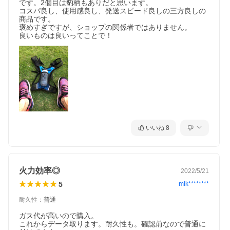
です。2個目は豹柄もありだと思います。

コスパ良し、使用感良し、発送スピード良しの三方良しの
商品です。

褒めすぎですが、ショップの関係者ではありません。

良いものは良いってことで！
いいね
8
火力効率◎
2022/5/21
5
mik********
耐久性
：
普通
ガス代が高いので購入。

これからデータ取ります。耐久性も。確認前なので普通に