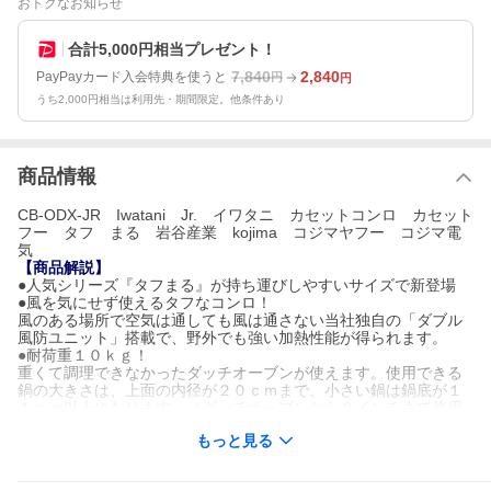
おトクなお知らせ
合計5,000円相当プレゼント！
7,840
2,840
PayPayカード入会特典を使うと
円
円
うち2,000円相当は利用先・期間限定。他条件あり
商品情報
CB-ODX-JR Iwatani Jr. イワタニ カセットコンロ カセット
フー タフ まる 岩谷産業 kojima コジマヤフー コジマ電
気
【商品解説】
●人気シリーズ『タフまる』が持ち運びしやすいサイズで新登場
●風を気にせず使えるタフなコンロ！
風のある場所で空気は通しても風は通さない当社独自の「ダブル
風防ユニット」搭載で、野外でも強い加熱性能が得られます。
●耐荷重１０ｋｇ！
重くて調理できなかったダッチオーブンが使えます。使用できる
鍋の大きさは、上面の内径が２０ｃｍまで、小さい鍋は鍋底が１
１ｃｍ以上になります。（ダッチオーブンなら８インチまで使用
可能）※８インチ＝２０．３２ｃｍ
もっと見る
●風の影響を抑える多孔式バーナー
炎の脚が短く、風に流されにくいバーナーを搭載しています。
●小型ながら２．３ｋｗ（２，０００Ｋｃａｌ／ｈ）のアウトドア