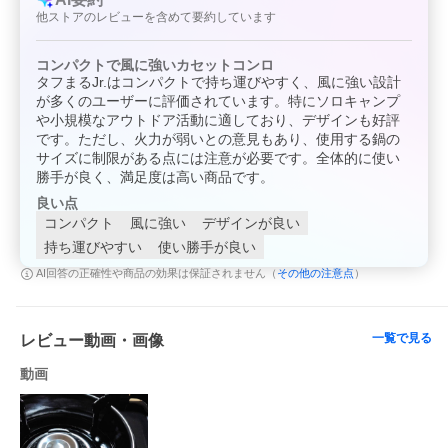
（カーキ）
他ストアのレビューを含めて要約しています
コンパクトで風に強いカセットコンロ
この商品は宅配便でお届けする商品です
タフまるJr.はコンパクトで持ち運びやすく、風に強い設計
が多くのユーザーに評価されています。特にソロキャンプ
出荷可能日から
最短日時
でお届けします。※出荷完了次第メ
や小規模なアウトドア活動に適しており、デザインも好評
ールをお送りします。
です。ただし、火力が弱いとの意見もあり、使用する鍋の
サイズに制限がある点には注意が必要です。全体的に使い
勝手が良く、満足度は高い商品です。
良い点
コンパクト
風に強い
デザインが良い
配送サービス提供エリアを
調べることができます
持ち運びやすい
使い勝手が良い
その他の注意点
AI回答の正確性や商品の効果は保証されません（
）
「エリア検索」をクリックして、表示された
画面にお届け先の郵便番号7桁を入力してく
ださい。
一覧で見る
レビュー動画・画像
動画