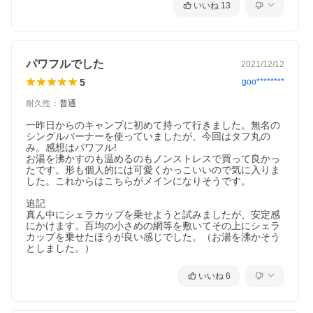
いいね
13
パワフルでした
2021/12/12
5
goo********
耐久性
：
普通
一昨日からのキャンプに初めて持って行きました。無名の
シングルバーナーを使っていましたが、今回はタフ丸の
み。感想はパワフル!

お湯を沸かすのも温めるのもノンストレスで買って良かっ
たです。形も個人的には可愛くかっこいいので気に入りま
した。これからはこちらがメインになりそうです。

追記

真ん中にシェラカップを乗せようと試みましたが、安定感
にかけます。百均の小さめの網等を敷いてその上にシェラ
カップを乗せたほうが良い感じでした。（お湯を沸かそう
としました。）
いいね
6