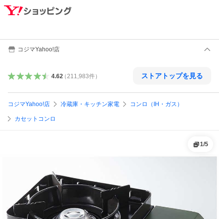
コジマYahoo!店
ストアトップを見る
4.62
（
211,983
件
）
コジマYahoo!店
冷蔵庫・キッチン家電
コンロ（IH・ガス）
カセットコンロ
1
/
5