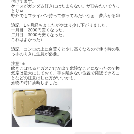
付けてます。

ケースがガンダム好きにはたまらない。ザ◎みたいでうっ
とり☺️

野外でもフライパン持って作ってみたいなぁ、夢広がる😵

追記　1ヶ月経ちましたがやはり少し下がりました。

一月目　2000円安くなった。

二月目　3000円安くなった。

これはよかった♪

追記　コンロの上に台置くと少し高くなるので使う時の取
っ手の向きに注意が必要。

注意‼️⚠️

吹きこぼれるとガスだけが出て危険なことになったので換
気扇は最大にしておく、手を離さない位置で確認できるこ
となどの注意はした方がいいかも。

煮物の時に油断しました。