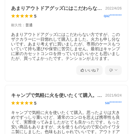
あまりアウトドアグッズにはこだわらない…
2022/4/26
5
qaz********
耐久性
：
普通
あまりアウトドアグッズにはこだわらない方ですが、この
ザクカラーに一目惚れして購入しました。火力も申し分な
いです。あまり考えずに買いましたが、専用のケースもつ
いていて持ち運びや保管に苦労しません。最初はキャンプ
に家のカセットコンロを持っていけばいいかとも思いまし
たが、買ってよかったです。テンションが上ります。
いいね
7
キャンプで気軽に火を使いたくて購入。思…
2021/9/24
5
sai********
キャンプで気軽に火を使いたくて購入。思ったよりは大き
めでずっしり重いけど、通常のコンロを思えば携帯性も良
くて、実際使ってみましたがとても良かったです。もっと
安い商品もありますが、火を使うものなので安心のイワタ
ニ製にしました。色味もおしゃれでいいです。アウトドア