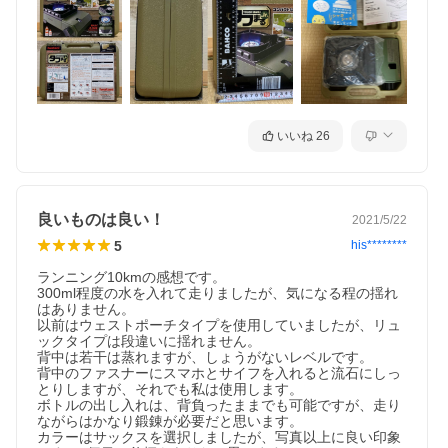
いいね
26
良いものは良い！
2021/5/22
5
his********
ランニング10kmの感想です。

300ml程度の水を入れて走りましたが、気になる程の揺れ
はありません。

以前はウェストポーチタイプを使用していましたが、リュ
ックタイプは段違いに揺れません。

背中は若干は蒸れますが、しょうがないレベルです。

背中のファスナーにスマホとサイフを入れると流石にしっ
とりしますが、それでも私は使用します。

ボトルの出し入れは、背負ったままでも可能ですが、走り
ながらはかなり鍛錬が必要だと思います。

カラーはサックスを選択しましたが、写真以上に良い印象