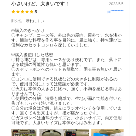
小さいけど、大きいです！
2023/5/6
5
jin********
耐久性
：
壊れにくい
※購入のきっかけ

〇キャンプ、コース等、外出先の屋内、屋外で、水を沸か
す、簡単な料理を作る事を目的に、風に強く、持ち運びに
便利なカセットコンロを探していました。

※購入後使用した感想

〇持ち運びは、専用ケースがあり便利です。また、落下に
よる破損の可能性も低いと思います。

〇カセットボンベのセットも簡単で、困る事も無いと思い
ます。

〇コンロに使用できる鉄板などの大きさに制限があるの
で、使用目的によっては確認が必要です。

〇火力は本体の大きさに比べ、強く、不満を感じる事はあ
りませんでした。

〇使用後の分解、清掃も簡単で、生地が漏れて焼き付いた
焦げもしっかり洗い流せました。

〇自分の場合は分解、組立にラジオペンチを使用していま
す。無くても出来ますが、指が痛かったです。

〇ガスボンベは通常のサイズと、小さいサイズ、両方使用