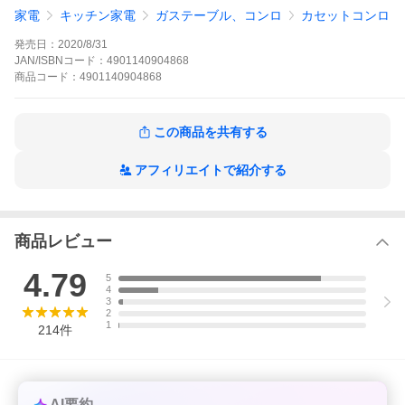
でも威力を発揮する新デザインバーナー
家電
キッチン家電
ガステーブル、コンロ
カセットコンロ
●コンロを衝撃から守り、安全に持ち運んだり、収納・保管ができ
るキャリングケース付
発売日：
2020/8/31
【スペック】
JAN/ISBNコード：
4901140904868
●型式：CB-ODX-JR オリーブ（ＣＢＯＤＸＪＲ）
商品
コード：
4901140904868
本体サイズ(幅×高さ×奥行)mm：幅286×高さ122×奥行192.5mm
本体重量(kg)：1.6kg（ケース込重量：約2.5kg）
最高出力：2.3kw(2000kcal/h)
この商品を共有する
燃焼継続時間：約102分（イワタニカセットガス、パワーゴールド
使用時）/約45分（イワタニガスジュニア使用時）※気温20-25℃
のとき、強火連続燃焼にてカセットボンベを使い切るまでの実測
アフィリエイトで紹介する
値
ガス消費量：約169g/h（気温20-25℃のとき、30分間のガス消費
量を1時間換算したもの）
安全装置：圧力感知安全装置、他
着脱方式：マグネット式
商品レビュー
使用ガス：イワタニカセットガス、イワタニカセットガスパワー
ゴールド、イワタニカセットガスジュニア
4.79
付属品：専用キャリングケース
5
4
PSマークの種類：PSLPGマーク
3
届出事業者名：株式会社旭製作所
2
登録検査機関名称：JIA
1
214
件
仕様1：【点火方式】圧電点火方式【容器脱着方式】マグネット方
式
仕様2：【安全装置】圧力感知安全装置、容器装着安全装置、立ち
消え安全装置
仕様3：収納保管が出来るキャリングケース付キャリングケース色
AI要約