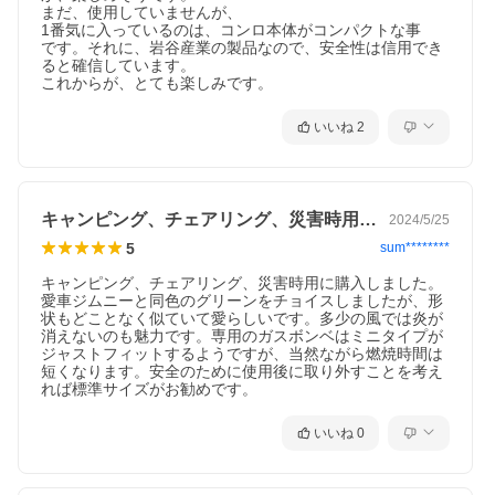
まだ、使用していませんが、

1番気に入っているのは、コンロ本体がコンパクトな事

です。それに、岩谷産業の製品なので、安全性は信用でき
ると確信しています。

これからが、とても楽しみです。
いいね
2
キャンピング、チェアリング、災害時用に…
2024/5/25
5
sum********
キャンピング、チェアリング、災害時用に購入しました。
愛車ジムニーと同色のグリーンをチョイスしましたが、形
状もどことなく似ていて愛らしいです。多少の風では炎が
消えないのも魅力です。専用のガスボンベはミニタイプが
ジャストフィットするようですが、当然ながら燃焼時間は
短くなります。安全のために使用後に取り外すことを考え
れば標準サイズがお勧めです。
いいね
0