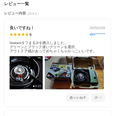
レビュー一覧
レビュー内容
（口コミ）
良いですね！
2025/11/20
5
tdm********
IwataniタフまるJrを購入しました。

グリーンとブラック迷いグリーンを選択、

0:13
いいね
0