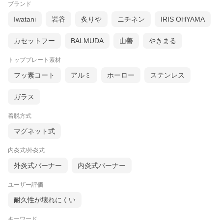
ブランド
Iwatani
岩谷
炙りや
ニチネン
IRIS OHYAMA
カセットフー
BALMUDA
山善
やきまる
トッププレート素材
フッ素コート
アルミ
ホーロー
ステンレス
ガラス
着脱方式
マグネット式
内炎式/外炎式
外炎式バーナー
内炎式バーナー
ユーザー評価
耐久性が壊れにくい
キーワード