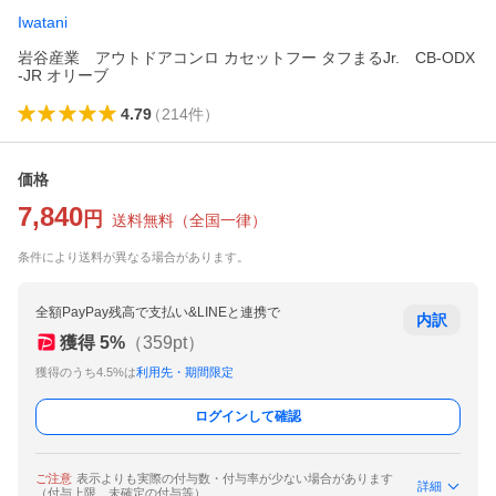
Iwatani
岩谷産業 アウトドアコンロ カセットフー タフまるJr. CB-ODX
-JR オリーブ
4.79
（
214
件
）
価格
7,840
円
送料無料
（
全国一律
）
条件により送料が異なる場合があります。
全額PayPay残高で支払い&LINEと連携で
内訳
獲得
5
%
（
359
pt）
獲得のうち4.5%は
利用先・期間限定
ログインして確認
ご注意
表示よりも実際の付与数・付与率が少ない場合があります
詳細
（付与上限、未確定の付与等）