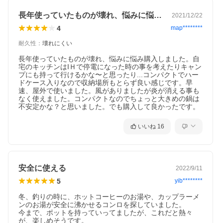
長年使っていたものが壊れ、悩みに悩み購…
2021/12/22
4
map********
耐久性
：
壊れにくい
長年使っていたものが壊れ、悩みに悩み購入しました。自
宅のキッチンはIＨで停電になった時の事を考えたりキャン
プにも持って行けるかな〜と思ったり...コンパクトでハー
ドケース入りなので収納場所もとらず良い感じです。早
速、屋外で使いました。風がありましたが炎が消える事も
なく使えました。コンパクトなのでちょっと大きめの鍋は
不安定かな？と思いました。でも購入して良かったです。
いいね
16
安全に使える
2022/9/11
5
yib********
冬、釣りの時に、ホットコーヒーのお湯や、カップラーメ
ンのお湯が安全に沸かせるコンロを探していました。

今まで、ポットを持っていってましたが、これだと熱々
が、楽しめそうです。
