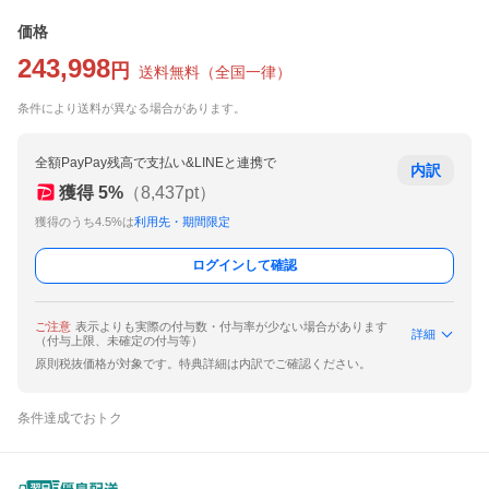
価格
243,998
円
送料無料
（
全国一律
）
条件により送料が異なる場合があります。
全額PayPay残高で支払い&LINEと連携で
内訳
獲得
5
%
（
8,437
pt）
獲得のうち4.5%は
利用先・期間限定
ログインして確認
ご注意
表示よりも実際の付与数・付与率が少ない場合があります
詳細
（付与上限、未確定の付与等）
原則税抜価格が対象です。特典詳細は内訳でご確認ください。
条件達成でおトク