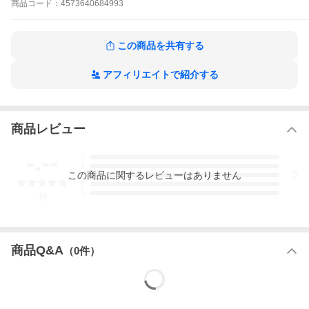
商品
コード：
4573640684993
【スペック】
●型式：PC-A2355LAB（PCA2355LAB）
本体サイズ(幅×高さ×奥行)mm：［本体 (突起部除く)］ W541.4
ｘH411.8ｘD221.0mm W541.4ｘH499.3ｘD221.0mm (ディスプ
この商品を共有する
レイ最大高さ/最大傾斜）［キーボード］ 373 (W)×123.5 (D)×
25.9 (H)mm
スタンド含む本体サイズ(幅×高さ×奥行)mm：541.4×221.0×499.3
アフィリエイトで紹介する
mm（ディスプレイ最大高さ/最大傾斜）
本体重量：本体：約9.6kg、キーボード／マウス：約360g／約62g
モニタサイズ：23.8型
モニター解像度：1920×1080ドット
商品レビュー
OS：Windows11Home64ビット
Officeソフト：Microsoft 365 Personal (24か月版) / Office Home &
Business 2024 オプション付
-.--
5
CPU：インテル Core i5-1335U プロセッサー動作周波数：最大4.6
4
0GHzコア数／スレッド数：10コア／12スレッド （インテル ハイ
この
商品
に関するレビューはありません
3
パースレッディング・テクノロジーに対応）キャッシュメモリ：1
2
1
2MB
-
件
標準メモリー：16GB×1(DDR5 SDRAM/SO-DIMM、PC5-41600対
応、デュアルチャネル対応可能)
メモリ最大搭載量：最大32GB
メモリスロット数：2(空き1)
商品Q&A
ストレージ容量：512GB
（
0
件）
グラフィック：インテル UHD グラフィックス （プロセッサーに
内蔵）グラフィックスメモリ：約8GB (メインメモリと共用）
光学ドライブ：DVDドライブ
無線規格：Wi-Fi 6E (2.4Gbps)対応 (IEEE802.11ax/ac/a/b/g/n)
bluetooth規格：Bluetooth Smart Ready（Ver.5.3）