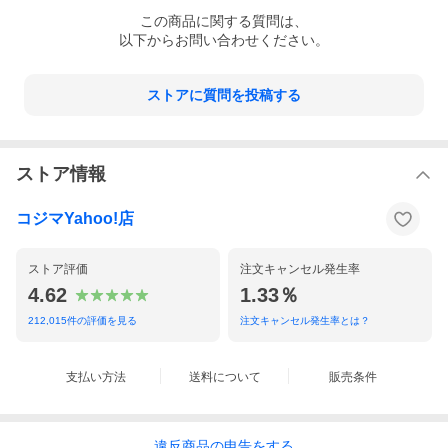
WEBカメラ：Full HD解像度 (1080p)対応カメラ、有効画素数200
この
商品
に関する質問は、
万画素／ステレオマイク内蔵
以下からお問い合わせください。
TVチューナー：無し
インターフェイス：USB-C（USB 10Gbps(USB3.2Gen2)）ｘ1US
B-A（USB 5Gbps (USB3.2Gen1)）ｘ3 (内1ポートはパワーオフU
SB充電機能付き)LAN ｘ1（RJ45、1000BASE-T/100BASE-TX/10
ストアに質問を投稿する
BASE-T対応）HDMIｘ1（1080p/1080i/720p/480p）ヘッドフォン
マイクジャック（3.5mm 4極ミニジャック）ｘ1SDメモリーカー
ドスロット ｘ1（SDHC/SDXC)
スピーカー/マイク：［スピーカ］ヤマハ製ステレオスピーカ（3
W+3W、FR-Port方式搭載）［音源／サラウンド機能］インテル
ストア情報
ハイデフィニション・オーディオ準拠、ヤマハ製 AudioEngine機
能搭載
キーボード：［キーボード］ワイヤレスキーボード（102キー、JI
コジマYahoo!店
S標準配列、本体接続ボタン、Bluetooth機器接続ボタン×2、Copil
otキー）［マウス(ブラック)］ワイヤレス BlueLEDマウス(横チル
ト機能付き)［ボタン］明るさ調節つまみ/画面消灯ボタン、入力切
ストア評価
注文キャンセル発生率
換ボタン
4.62
1.33％
電源：AC100〜240V±10%、50/60Hz
消費電力：標準時：約28W／最大時：約90W／スリープ時：約3.6
212,015
件の評価を見る
注文キャンセル発生率とは？
W
発表時期(モデル)：2026年春モデル
付属品：マニュアル、ACアダプタ、乾電池（単三アルカリ：1本
マウス用、単四アルカリ：2本 キーボード用）、保証書
支払い方法
送料について
販売条件
仕様1：［表示機能］ 内蔵ディスプレイ：23.8型ワイド スーパ
ーシャインビューLED IPS液晶、(広視野角・高色純度)(Full HD)
表示寸法 (アクティブ表示エリア)：527 (W)×296 (H)mm 画素ピ
ッチ：0.274mm LCDドット抜けの割合：0.00013％以下 表示
違反
商品の
申告をする