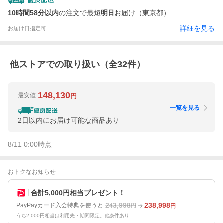
10時間58分以内
の注文で最短
明日
お届け（東京都）
詳細を見る
お届け日指定可
他ストアでの取り扱い（全
32
件）
148,130
最安値
円
一覧を見る
2日以内にお届け可能な商品あり
8/11 0:00
時点
おトクなお知らせ
合計5,000円相当プレゼント！
243,998
238,998
PayPayカード入会特典を使うと
円
円
うち2,000円相当は利用先・期間限定。他条件あり