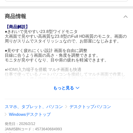
商品情報
【商品解説】
●きれいで見やすい23.8型ワイドモニタ
大画面で見やすい高画質な23.8型のFull HD画質のモニタ。画面の
周りがスリムでスタイリッシュなので、お部屋になじみます。
●見やすく疲れにくい設計 画面を自由に調整
目線に合うよう画面の高さ・角度を調整できます。
モニタが見やすくなり、目や肩の疲れを軽減できます。
●HDMI入力端子を搭載 マルチ画面も快適
仕事で使っているノートパソコンを接続してマルチ画面で作業し
たり、ゲーム機を接続して迫力あるプレイやサウンドを楽しんだ
りできます。高さを調整することで、手前にノートパソコンを置
もっと見る
いて作業も可能です。
●ストレスフリーで快適にタイピング
指の動きに合わせたキー配置、数字入力に便利なテンキー付き
スマホ、タブレット、パソコン
デスクトップパソコン
で、快適にタイピング。
ワイヤレスなのでケーブルがなく、机の上がスッキリします。
Windowsデスクトップ
Bluetoothのモードでは、キーボードをタブレットやノートパソコ
ンなどの別のデバイスにつないで、2台まで切り替えて利用するこ
発売日：
2026/2/12
ともできます。
JAN/ISBNコード：
4573640684993