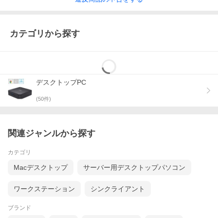
色 (解像度)：最大1677万色 (1920×1080ドット、1280×1024ドッ
ト、1024×768ドット、800×600ドット)
仕様2：［ストレージ］SSD：約512GB (PCIe)［DVD/CDドライ
ブ］DVDスーパーマルチドライブ：DVD-R/+R 2層書込み［省エネ
カテゴリから探す
法に基づくエネルギー消費効率］14区分 89.7kWh/年(A)［PCグリ
ーンラベル (Ver. 14)］★★☆［電波障害対策］VCCI ClassB［温
湿度条件］10〜35°C、20〜80％ (ただし結露しないこと)※注意事
項はメーカーホームページをご確認ください
デスクトップPC
この商品は宅配便でお届けする商品です
(
50
件)
出荷可能日から
最短日時
でお届けします。※出荷完了次第メ
ールをお送りします。
関連ジャンルから探す
カテゴリ
Macデスクトップ
サーバー用デスクトップパソコン
配送サービス提供エリアを
調べることができます
ワークステーション
シンクライアント
「エリア検索」をクリックして、表示された
画面にお届け先の郵便番号7桁を入力してく
ブランド
ださい。