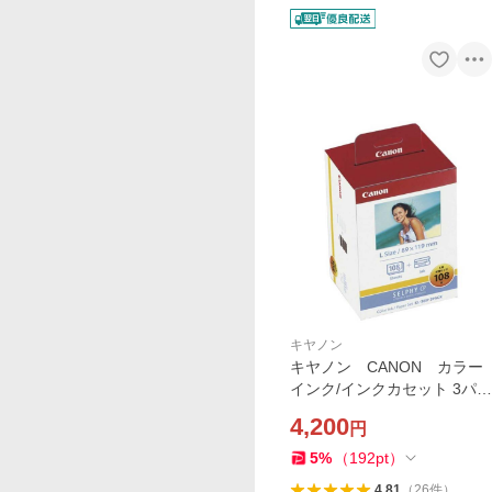
キヤノン
キヤノン CANON カラー
インク/インクカセット 3パッ
ク KL-36IP3PACK
4,200
円
5
%
（
192
pt
）
4.81
（
26
件
）