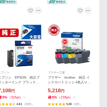
エプソン
ブラザー工業
エプソン EPSON 純正プ
ブラザー brother 純正 イ
リンターインク ブラック大
ンクカートリッジ 4色入りパ
容量インク IB07KB
ック LC412-4PK
7,108
5,218
円
円
5
%
（
325
pt
）
5
%
（
239
pt
）
4.61
（
36
件
）
5.00
（
6
件
）