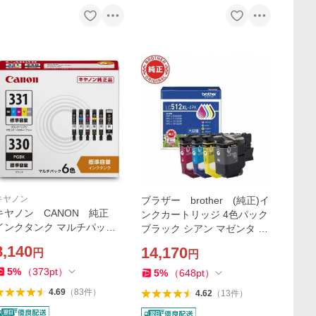
キヤノン
ブラザー brother (純正)イ
キヤノン CANON 純正
ンクカートリッジ 4色パック
ンクタンク マルチパック
ブラック シアン マゼンタ イ
PIXUS(ピクサス) 6色マルチ
エロー LC512XL-4PK
8,140
14,170
円
円
パック BCI-331+330/6MP
5
%
（
373
pt
）
5
%
（
648
pt
）
4.69
（
83
件
）
4.62
（
13
件
）