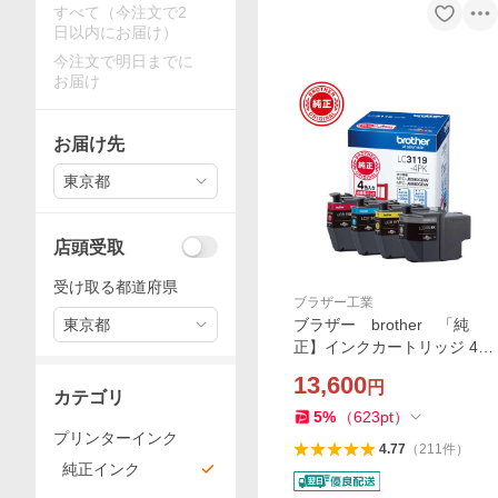
すべて（今注文で2
日以内にお届け）
今注文で明日までに
お届け
お届け先
東京都
店頭受取
受け取る都道府県
ブラザー工業
東京都
ブラザー brother 「純
正】インクカートリッジ 4色
パック(大容量) LC3119-4P
13,600
円
K
カテゴリ
5
%
（
623
pt
）
プリンターインク
4.77
（
211
件
）
純正インク