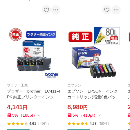
ブラザー工業
エプソン
ブラザー brother LC411-4
エプソン EPSON インク
PK 純正プリンターインク 4
カートリッジ(増量6色パッ
色セット LC411-4PK
ク) IC6CL80L
4,141
8,980
円
円
5
%
（
188
pt
）
5
%
（
410
pt
）
4.61
（
49
件
）
4.58
（
50
件
）