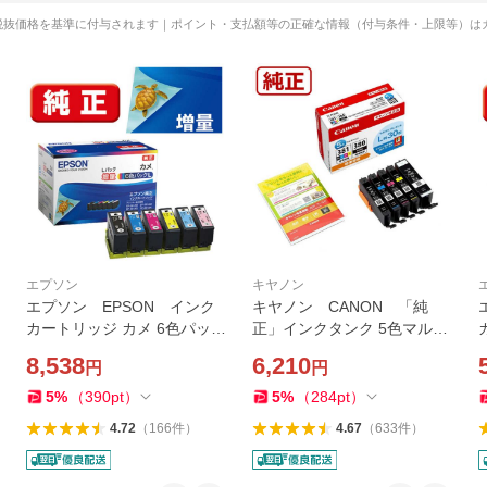
税抜価格を基準に付与されます｜ポイント・支払額等の正確な情報（付与条件・上限等）は
エプソン
キヤノン
エプソン EPSON インク
キヤノン CANON 「純
カートリッジ カメ 6色パック
正」インクタンク 5色マルチ
L(増量) KAM-6CL-L
パック BCI-381+380/5MP
8,538
6,210
円
円
5
%
（
390
pt
）
5
%
（
284
pt
）
4.72
（
166
件
）
4.67
（
633
件
）