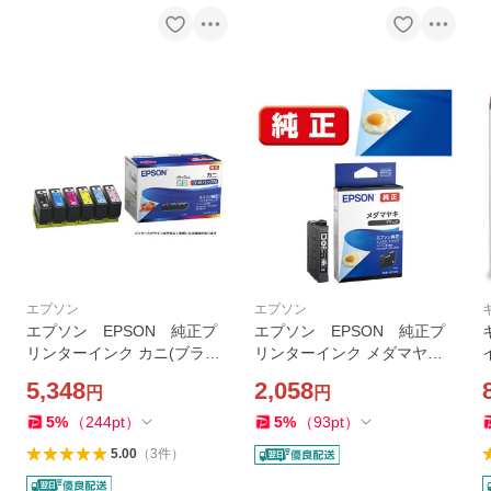
エプソン
エプソン
エプソン EPSON 純正プ
エプソン EPSON 純正プ
リンターインク カニ(ブラッ
リンターインク メダマヤキ
イ
クのみ増量) 6色パック KNI
ブラック MED-BK
5,348
2,058
円
円
-6CL-M
5
%
（
244
pt
）
5
%
（
93
pt
）
5.00
（
3
件
）