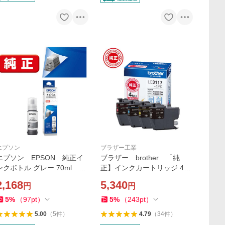
エプソン
ブラザー工業
エプソン EPSON 純正イ
ブラザー brother 「純
ンクボトル グレー 70ml T
正】インクカートリッジ 4色
OB-GY
パック LC3117-4PK
2,168
5,340
円
円
5
%
（
97
pt
）
5
%
（
243
pt
）
5.00
（
5
件
）
4.79
（
34
件
）