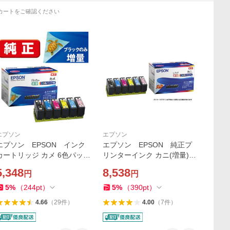
カートをご確認ください
エプソン
エプソン
エプソン EPSON インク
エプソン EPSON 純正プ
カートリッジ カメ 6色パック
リンターインク カニ(増量) 6
M(黒のみ増量) KAM-6CL-M
色パック KNI-6CL-L
5,348
8,538
円
円
5
%
（
244
pt
）
5
%
（
390
pt
）
4.66
（
29
件
）
4.00
（
7
件
）