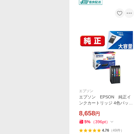
エプソン
エプソン EPSON 純正イ
ンクカートリッジ 4色パック
大容量インク IB09CL4B
8,658
円
5
%
（
396
pt
）
4.76
（
49
件
）