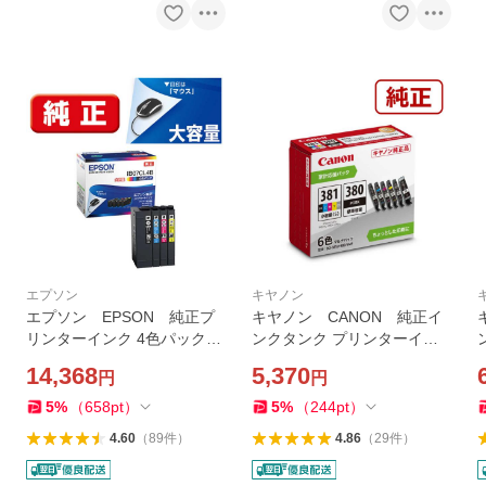
エプソン
キヤノン
エプソン EPSON 純正プ
キヤノン CANON 純正イ
リンターインク 4色パック大
ンクタンク プリンターイン
容量インク IB07CL4B
ク (小容量/標準容量) 6色パッ
14,368
5,370
円
円
ク BCI-381s＋380/6MP
5
%
（
658
pt
）
5
%
（
244
pt
）
4.60
（
89
件
）
4.86
（
29
件
）