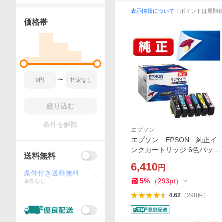
表示情報について
｜ポイントは原則
価格帯
〜
絞り込む
条件を解除
エプソン
エプソン EPSON 純正イ
ンクカートリッジ 6色パック
送料無料
(目印:サツマイモ) SAT-6CL
6,410
円
条件付き送料無料
5
%
（
293
pt
）
条件なし
4.62
（
298
件
）