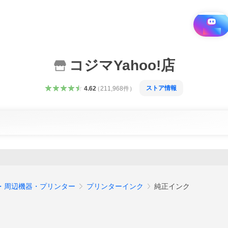
i と探す
コジマYahoo!店
ストア情報
4.62
（
211,968
件
）
・周辺機器・プリンター
プリンターインク
純正インク