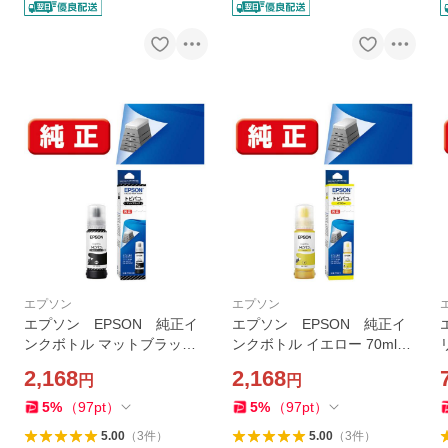
エプソン
エプソン
エプソン EPSON 純正イ
エプソン EPSON 純正イ
ンクボトル マットブラック 7
ンクボトル イエロー 70ml
0ml TOB-MB
TOB-Y
2,168
2,168
円
円
5
%
（
97
pt
）
5
%
（
97
pt
）
5.00
（
3
件
）
5.00
（
3
件
）