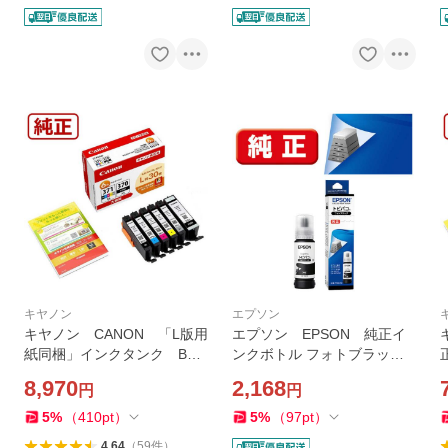
キヤノン
エプソン
キヤノン CANON 「L版用
エプソン EPSON 純正イ
紙同梱」インクタンク BCI-
ンクボトル フォトブラック 7
371XL+370XL/6MPV
0ml TOB-PB
8,970
2,168
円
円
5
%
（
410
pt
）
5
%
（
97
pt
）
4.64
（
59
件
）