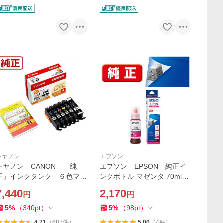
キヤノン
エプソン
キヤノン CANON 「純
エプソン EPSON 純正イ
正」インクタンク ６色マル
ンクボトル マゼンタ 70ml
チパック BCI-381+380/6M
TOB-M
7,440
2,170
円
円
P
5
%
（
340
pt
）
5
%
（
98
pt
）
4.71
（
687
件
）
5.00
（
4
件
）