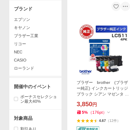
ブランド
エプソン
キヤノン
ブラザー工業
リコー
NEC
CASIO
ローランド
ブラザー brother (ブラザ
開催中のイベント
ー純正) インクカートリッジ
ブラック シアン マゼンタ イ
ボーナスセレクショ
エロー 4色パック LC511-4
ン最大40%
3,850
円
PK
5
%
（
176
pt
）
対象商品
4.67
（
12
件
）
割引あり