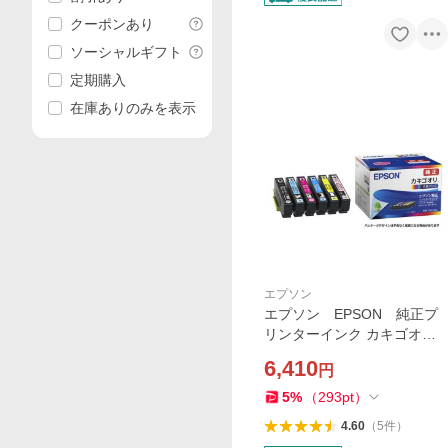
クーポンあり
ソーシャルギフト
定期購入
在庫ありのみを表示
エプソン
エプソン EPSON 純正プ
リンターインク カキゴオリ 6
色パック KAK-6CL
6,410
円
5
%
（
293
pt
）
4.60
（
5
件
）