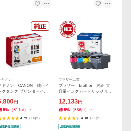
キヤノン
ブラザー工業
キヤノン CANON 純正イ
ブラザー brother 純正 大
ンクタンク プリンターイン
容量インクカートリッジ 4色
ク (標準容量) 5色パック B
入りパック LC412XL-4PK
6,800
12,133
円
円
CI-331＋330/5MP
5
%
（
311
pt
）
5
%
（
556
pt
）
4.79
（
14
件
）
4.38
（
26
件
）