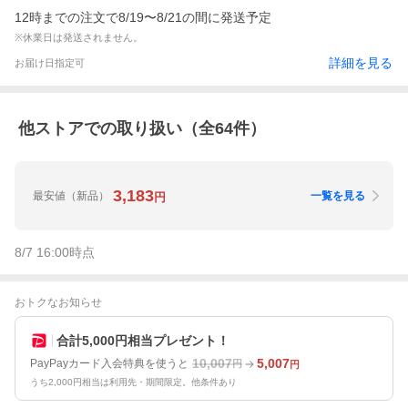
12時までの注文で8/19〜8/21の間に発送予定
※休業日は発送されません。
詳細を見る
お届け日指定可
他ストアでの取り扱い（全
64
件）
3,183
最安値
（新品）
一覧を見る
円
8/7 16:00
時点
おトクなお知らせ
合計5,000円相当プレゼント！
10,007
5,007
PayPayカード入会特典を使うと
円
円
うち2,000円相当は利用先・期間限定。他条件あり