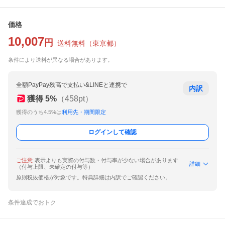
価格
10,007
円
送料無料
（
東京都
）
条件により送料が異なる場合があります。
全額PayPay残高で支払い&LINEと連携で
内訳
獲得
5
%
（
458
pt）
獲得のうち4.5%は
利用先・期間限定
ログインして確認
ご注意
表示よりも実際の付与数・付与率が少ない場合があります
詳細
（付与上限、未確定の付与等）
原則税抜価格が対象です。特典詳細は内訳でご確認ください。
条件達成でおトク