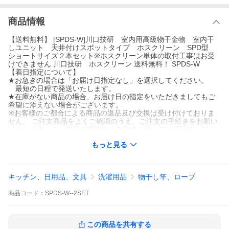
商品情報
【送料無料】 [SPDS-W]川口技研 室内用高級物干金物 室内干
しユニット 天井付けスポットタイプ ホスクリーン SPD型
ショートサイズ２本セット※ホスクリーン単体の取付工事はお受
けできません 川口技研 ホスクリーン 送料無料！ SPDS-W
【着日指定について】
★お急ぎの場合は「お届け日指定なし」を選択してください。
最短の日程で発送いたします。
★在庫がない商品の場合、お届け日の指定をいただきましてもご
希望に添えない場合がございます。
※お客様のご都合による商品の返品及び交換は受け付けておりま
せん。 ご注文商品をよくご確認のうえ、ご注文の手続きをお願い
いたします。また商品の機能性、有効性については保証致してお
りません。
もっと見る
キッチン、日用品、文具
洗濯用品
物干し竿、ロープ
商品
コード：
SPDS-W--2SET
この商品を共有する