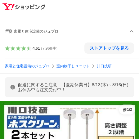
家電と住宅設備のジュプロ
ストアトップを見る
4.61
（
7,968
件
）
家電と住宅設備のジュプロ
室内物干しユニット
川口技研
配送に関するご注意 【夏期休業日】8/13(木)～8/16(日)
お休み中も注文受付中！
1
/
2