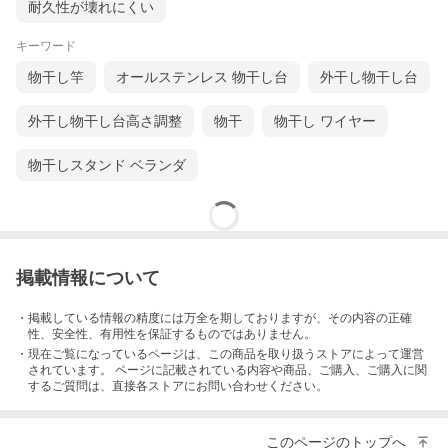
耐久性が壊れにくい
キーワード
物干し竿
オールステンレス 物干し台
外干し物干し台
外干し物干し台高さ調整
物干
物干し ワイヤー
物干しスタンド ベランダ
掲載情報について
・掲載している情報の精度には万全を期しておりますが、その内容の正確
性、安全性、有用性を保証するものではありません。
・現在ご覧になっているページは、この
商品
を取り扱うストアによって運営
されています。 ページに記載されている内容
や商品、ご購入
、ご購入に関
するご質問は、直接各ストアにお問い合わせください。
このページのトップへ