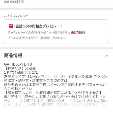
8/8 9:00
時点
おトクなお知らせ
合計5,000円相当プレゼント！
65,780
60,780
PayPayカード入会特典を使うと
円
円
うち2,000円相当は利用先・期間限定。他条件あり
商品情報
GR-HB30PTL-TS
【特別配送】冷蔵庫
1ドア冷蔵庫 容量27L
左開きタイプ 【1〜2人向け】 【小型】 ホテル用冷蔵庫 ブラウン
領収書・納品書・請求書をご希望の方は
商品発送または工事完了後にメールでご案内する専用フォームか
らご依頼ください
【着日指定および、到着時間の指定は承ることができません】
※お客様のご都合による商品の返品及び交換は受け付けておりま
せん。 ご注文商品をよくご確認のうえ、ご注文の手続きをお願い
いたします。また商品の機能性、有効性については保証致してお
りません。