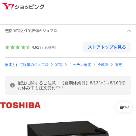
家電と住宅設備のジュプロ
ストアトップを見る
4.61
（
7,968
件
）
家電と住宅設備のジュプロ
家電
キッチン家電
冷蔵庫
東芝
配送に関するご注意 【夏期休業日】8/13(木)～8/16(日)
お休み中も注文受付中！
1
/
2