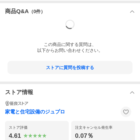
ーズ
商品Q&A
カラ
ブラウン
（
0
件）
ー
仕
左開きタイプ
様・
容量27L
特徴
【1〜2人向け】
【小型】
ホテル用冷蔵庫
この
商品
に関する質問は、
※当商品は業務用のため、家電リサイクル対象ではな
以下からお問い合わせください。
く、産業廃棄物扱いになります。
重量
18kg
ストアに質問を投稿する
↓家電リサイクルをご希望のお客様は、 本体と一緒に買物かごに
入れてご購入ください。↓
冷蔵庫の配送設置サービスご利用のご注文で、同時に廃棄する対
象製品がある場合、不用品のリサイクル回収を承ります。一緒に
ストア情報
買い物かごに入れてご購入手続きをお進めください。
【リサイクル費】回収する冷蔵
【リサイクル費】回収する冷蔵
家電と住宅設備のジュプロ
庫が171L 以上↑
庫が170L 以下↓
≪RECYCLE-FREEZER≫
≪RECYCLE-FREEZER-170≫
ストア評価
注文キャンセル発生率
4.61
0.07％