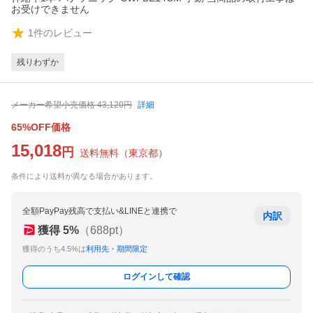
お受けできません
1
件のレビュー
残りわずか
メーカー希望小売価格
43,120
円
詳細
65%OFF価格
15,018
円
送料無料
（
東京都
）
条件により送料が異なる場合があります。
全額PayPay残高で支払い&LINEと連携で
内訳
獲得
5
%
（
688
pt）
獲得のうち4.5%は
利用先・期間限定
ログインして確認