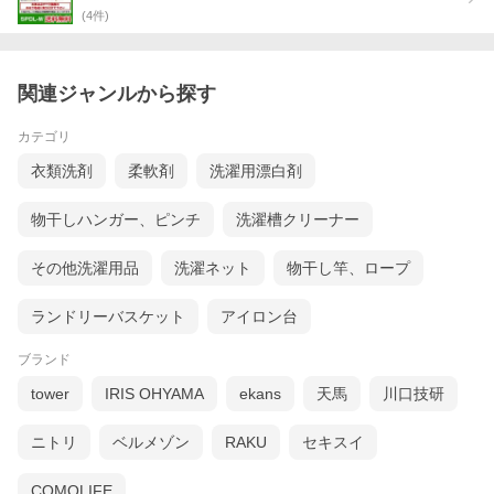
(
4
件)
関連ジャンルから探す
カテゴリ
衣類洗剤
柔軟剤
洗濯用漂白剤
物干しハンガー、ピンチ
洗濯槽クリーナー
その他洗濯用品
洗濯ネット
物干し竿、ロープ
ランドリーバスケット
アイロン台
ブランド
tower
IRIS OHYAMA
ekans
天馬
川口技研
ニトリ
ベルメゾン
RAKU
セキスイ
COMOLIFE