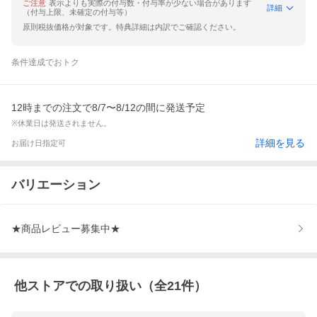
ご注意
表示よりも実際の付与数・付与率が少ない場合があります
詳細
（付与上限、未確定の付与等）
原則税抜価格が対象です。特典詳細は内訳でご確認ください。
条件達成でおトク
12時までの注文で8/7〜8/12の間に発送予定
※休業日は発送されません。
詳細を見る
お届け日指定可
バリエーション
★商品レビュー募集中★
他ストアでの取り扱い（全
21
件）