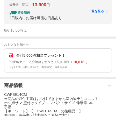
13,900
最安値
（新品）
円
一覧を見る
2日以内にお届け可能な商品あり
8/6 16:00
時点
おトクなお知らせ
合計5,000円相当プレゼント！
15,018
10,018
PayPayカード入会特典を使うと
円
円
うち2,000円相当は利用先・期間限定。他条件あり
商品情報
CWFBE14CM
当商品の取付工事はお受けできません室内物干しユニット
ホシ姫サマ 壁付けタイプ コンパクトサイズ 伸縮竿1本
手動
【キーワード】【 CWFE14CM の後継品 】
領収書・納品書・請求書をご希望の方は