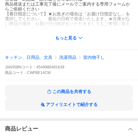
商品発送または工事完了後にメールでご案内する専用フォームか
らご依頼ください
【着日指定について】★お急ぎの場合は「お届け日指定なし」を
選択してください。 最短の日程で発送いたします。★在庫がな
い商品の場合、お届け日の指定をいただきましてもご希望に添え
ない場合がございます。
※お客様のご都合による商品の返品及び交換は受け付けておりま
もっと見る
せん。 ご注文商品をよくご確認のうえ、ご注文の手続きをお願い
いたします。また商品の機能性、有効性については保証致してお
りません。
キッチン、日用品、文具
洗濯用品
室内物干し
JAN/ISBNコード：
4549980481639
商品
コード：
CWFBE14CM
この商品を共有する
アフィリエイトで紹介する
商品説明
シリーズ
ホシ姫サマ 壁付けタイプ
仕様・
手動
特徴
コンパクトサイズ 伸縮竿1本
商品レビュー
VERITISシリーズ
操作ひも：右ひも仕様