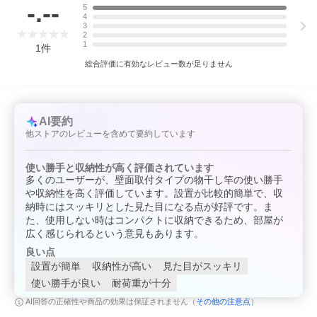
-.--
5
吊り下げ可能重量（洗濯物/脱水後）：8kg
4
竿の長さ：956〜1709mm
3
最大ストローク：下方向へ316mm 前方へ492mm
2
1
1
件
サイズ
外形寸法：137×1115×高さ139mm
総合評価に有効なレビュー数が足りません
重量
7kg
発売日
2021年3月
AI要約
他ストアのレビューを含めて要約しています
使い勝手と収納性が高く評価されています
多くのユーザーが、壁面取付タイプの物干し竿の使い勝手
や収納性を高く評価しています。設置が比較的簡単で、収
納時にはスッキリとした見た目になる点が好評です。ま
た、使用しない時はコンパクトに収納できるため、部屋が
広く感じられるという意見もあります。
良い点
設置が簡単
収納性が高い
見た目がスッキリ
使い勝手が良い
耐荷重が十分
その他の注意点
AI回答の正確性や商品の効果は保証されません（
）