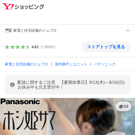
家電と住宅設備のジュプロ
ストアトップを見る
4.61
（
7,968
件
）
家電と住宅設備のジュプロ
室内物干しユニット
パナソニック
配送に関するご注意 【夏期休業日】8/13(木)～8/16(日)
お休み中も注文受付中！
1
/
2