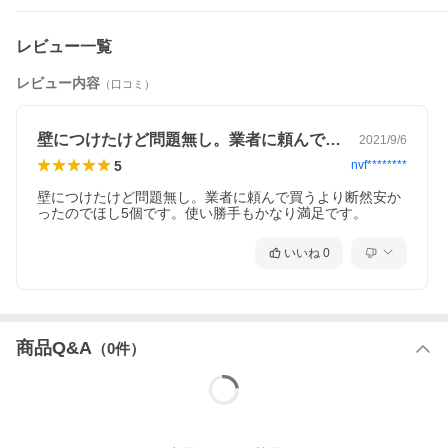
レビュー一覧
レビュー内容
（口コミ）
壁につけたけど問題無し。業者に頼んで買…
2021/9/6
5
nvf********
壁につけたけど問題無し。業者に頼んで買うより断然安か
ったのでほし5個です。使い勝手もかなり満足です。
いいね
0
商品Q&A
（
0
件）