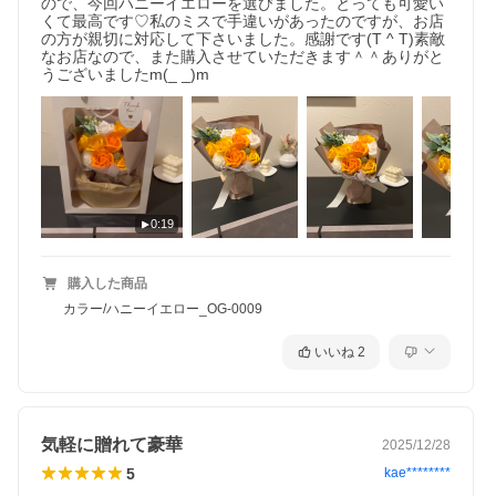
ので、今回ハニーイエローを選びました。とっても可愛い
くて最高です♡私のミスで手違いがあったのですが、お店
の方が親切に対応して下さいました。感謝です(T ^ T)素敵
なお店なので、また購入させていただきます＾＾ありがと
うございましたm(_ _)m
0:19
購入した商品
カラー/ハニーイエロー_OG-0009
いいね
2
気軽に贈れて豪華
2025/12/28
5
kae********