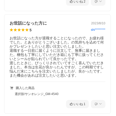
いいね
2
お世話になった方に
2023/8/10
5
shi********
お世話になった方が退職することになったので、お疲れ様
でした。とありがとうございました。の気持ちを込めて何
かプレゼントしたいと思い注文いたしました。

退職する一日前に届くように注文して、無事に届きまし
た。梱包も丁寧にしていただき箱にも丁寧に扱ってくださ
いとシールが貼られていて良かったです。

渡したときに、びっくりされていてすごく喜んでいただき
ました。本当は生花が良かったんですが、この時期ですし
悩んだ末にこちらを注文いたしましたが、良かったです。
また機会があれば注文したいと思います。
購入した商品
選択肢/サンオレンジ_GM-4540
いいね
1