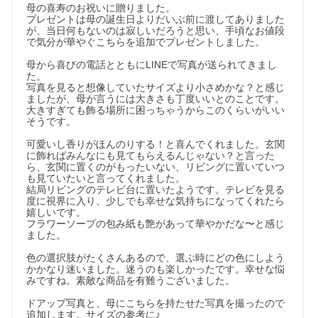
母の喜寿のお祝いに贈りました。

プレゼントは母の誕生日よりだいぶ前に渡してありました
が、当日何もないのは寂しいだろうと思い、手頃なお値段
で気分が華やぐこちらを追加でプレゼントしました。

母から喜びの電話とともにLINEで写真が送られてきまし
た。

写真を見ると想像していたサイズより小さめかな？と感じ
ましたが、母が言うには大きさも丁度いいとのことです。
大きすぎても飾る場所に困っちゃうからこのくらいがいい
そうです。

可愛いし香りがほんのりする！と喜んでくれました。玄関
に飾ればみんなにも見てもらえるんじゃない？と言った
ら、玄関に置くのがもったいない、リビングに置いていつ
も見ていたいと言ってくれました。

結局リビングのテレビ台に置いたようです。テレビを見る
度に視界に入り、少しでも幸せな気持ちになってくれたら
嬉しいです。

フラワーソープの包み紙も艶があって華やかだな〜と感じ
ました。

色の選択肢がたくさんあるので、選ぶ時にどの色にしよう
かかなり迷いました。迷うのも楽しかったです。幸せな悩
みですね。素敵な商品を有難うございました。

ドアップ写真と、母にこちらを持たせた写真を撮ったので
追加します。サイズの参考に♪