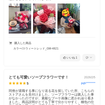
購入した商品
カラー/スウィートレッド_GM-4821
いいね
1
とても可愛いソープフラワーです！
2026/2/5
5
pqh********
同僚が退職する事になり送る花を探していた所、こちらの
ストアさんを見付けました。ソープフラワーは購入した事
がなかったのですが、素敵なブーケ画像に惹かれ辿り着き
ました。商品説明がとても丁寧で分かりやすく、梱包の仕