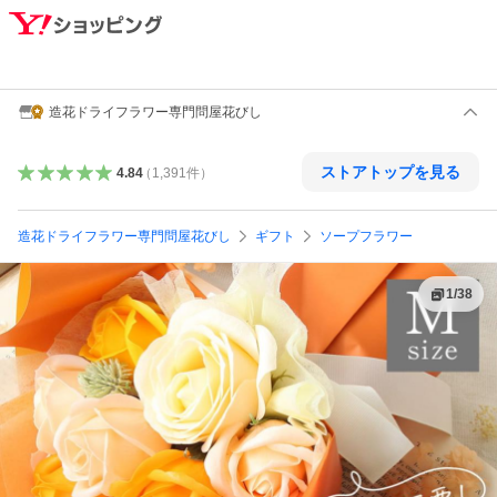
造花ドライフラワー専門問屋花びし
ストアトップを見る
4.84
（
1,391
件
）
造花ドライフラワー専門問屋花びし
ギフト
ソープフラワー
1
/
38