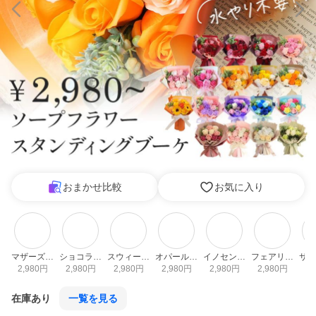
おまかせ比較
お気に入り
マザーズル
ショコラボ
スウィート
オパールピ
イノセント
フェアリー
サン
ージュ_O
ルドー_O
レッド_G
ンク_OG-0
モーヴ_O
ピンク_G
ジ_
2,980
円
2,980
円
2,980
円
2,980
円
2,980
円
2,980
円
2,
G-0005
G-0006
M-4821
007
G-0008
M-4539
在庫あり
一覧を見る