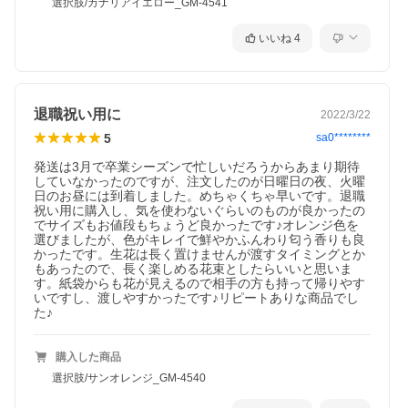
選択肢/カナリアイエロー_GM-4541
いいね
4
退職祝い用に
2022/3/22
5
sa0********
発送は3月で卒業シーズンで忙しいだろうからあまり期待
していなかったのですが、注文したのが日曜日の夜、火曜
日のお昼には到着しました。めちゃくちゃ早いです。退職
祝い用に購入し、気を使わないぐらいのものが良かったの
でサイズもお値段もちょうど良かったです♪オレンジ色を
選びましたが、色がキレイで鮮やかふんわり匂う香りも良
かったです。生花は長く置けませんが渡すタイミングとか
もあったので、長く楽しめる花束としたらいいと思いま
す。紙袋からも花が見えるので相手の方も持って帰りやす
いですし、渡しやすかったです♪リピートありな商品でし
た♪
購入した商品
選択肢/サンオレンジ_GM-4540