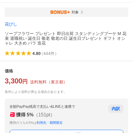
対象
花びし
ソープフラワー プレゼント 即日出荷 スタンディングブーケ M 花
束 退職祝い 誕生日 敬老 敬老の日 誕生日プレゼント ギフト オシ
ャレ 大きめ バラ 造花
4.80
（
444
件
）
価格
3,300
円
送料無料
（
東京都
）
条件により送料が異なる場合があります。
全額PayPay残高で支払い&LINEと連携で
内訳
獲得
5
%
（
151
pt）
獲得のうち4.5%は
利用先・期間限定