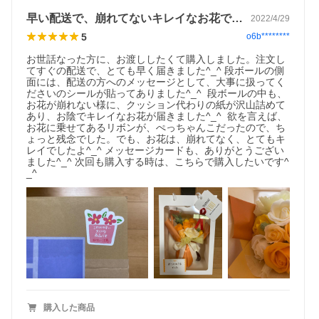
早い配送で、崩れてないキレイなお花です！
2022/4/29
5
o6b********
お世話なった方に、お渡ししたくて購入しました。注文し
てすぐの配送で、とても早く届きました^_^ 段ボールの側
面には、配送の方へのメッセージとして、大事に扱ってく
ださいのシールが貼ってありました^_^  段ボールの中も、
お花が崩れない様に、クッション代わりの紙が沢山詰めて
あり、お陰でキレイなお花が届きました^_^  欲を言えば、
お花に乗せてあるリボンが、ぺっちゃんこだったので、ち
ょっと残念でした。でも、お花は、崩れてなく、とてもキ
レイでしたよ^_^ メッセージカードも、ありがとうござい
ました^_^ 次回も購入する時は、こちらで購入したいです^
_^
購入した商品