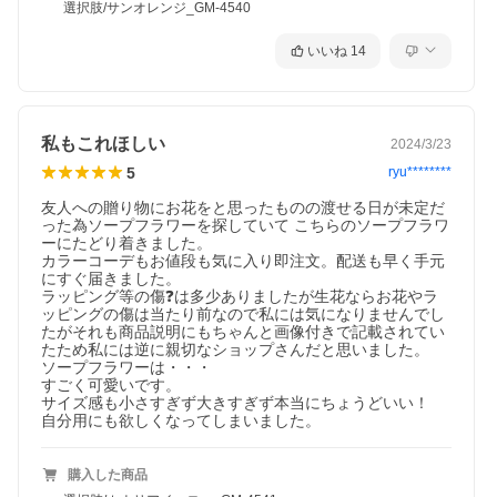
選択肢/サンオレンジ_GM-4540
いいね
14
私もこれほしい
2024/3/23
5
ryu********
友人への贈り物にお花をと思ったものの渡せる日が未定だ
った為ソープフラワーを探していて こちらのソープフラワ
ーにたどり着きました。

カラーコーデもお値段も気に入り即注文。配送も早く手元
にすぐ届きました。

ラッピング等の傷❓は多少ありましたが生花ならお花やラ
ッピングの傷は当たり前なので私には気になりませんでし
たがそれも商品説明にもちゃんと画像付きで記載されてい
たため私には逆に親切なショップさんだと思いました。

ソープフラワーは・・・

すごく可愛いです。

サイズ感も小さすぎず大きすぎず本当にちょうどいい！

自分用にも欲しくなってしまいました。
購入した商品