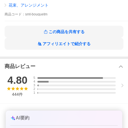
【商品1点の重量】
花束、アレンジメント
ブーケ本体:約200g
紙袋に入れた状態:約290g
商品
コード：
smt-bouquetm
※当店現物在庫の実測でございますので、多少の個体差がござい
ます。
soapf/bouquetseries/bqtgft/snflwsoap/bday/anday/prsnt/rdg/pkg/o
この商品を共有する
rng/ylg/ppg/blg/skyg/mltg/whg/grg
アフィリエイトで紹介する
花束 退職祝い 誕生日 敬老 敬老の日 誕生日プレゼント ギフト オ
シャレ 大きめ バラ カーネーション ひまわり 造花 お供え 紫 赤 即
日発送 ソープフラワー花束 結婚祝い そのまま飾れる ソープフラ
商品レビュー
ワーギフト 立つブーケ シャボンフラワー フラワーソープ 還暦祝
い 母 妻
4.80
5
4
★☆★ 送料について ★☆★
3
2
送料無料ではない商品を含む場合は商品合計金額が5500円(税込)
1
444
件
で送料無料となります。
沖縄県へのお届けは商品合計金額が5500円未満の場合、別途660
円を送料として頂戴いたします。
AI要約