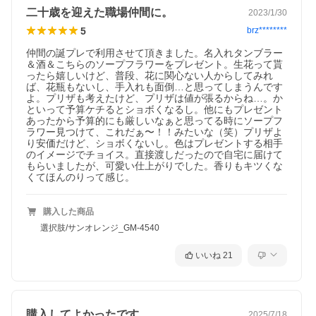
二十歳を迎えた職場仲間に。
2023/1/30
5
brz********
仲間の誕プレで利用させて頂きました。名入れタンブラー
＆酒＆こちらのソープフラワーをプレゼント。生花って貰
ったら嬉しいけど、普段、花に関心ない人からしてみれ
ば、花瓶もないし、手入れも面倒…と思ってしまうんです
よ。プリザも考えたけど、プリザは値が張るからね…。か
といって予算ケチるとショボくなるし。他にもプレゼント
あったから予算的にも厳しいなぁと思ってる時にソープフ
ラワー見つけて、これだぁ〜！！みたいな（笑）プリザよ
り安価だけど、ショボくないし。色はプレゼントする相手
のイメージでチョイス。直接渡しだったので自宅に届けて
もらいましたが、可愛い仕上がりでした。香りもキツくな
くてほんのりって感じ。
購入した商品
選択肢/サンオレンジ_GM-4540
いいね
21
購入してよかったです。
2025/7/18