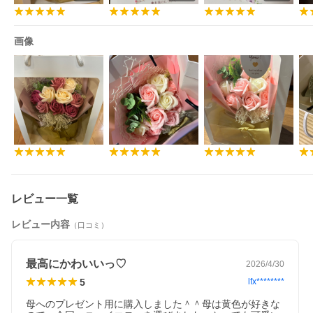
画像
レビュー一覧
レビュー内容
（口コミ）
最高にかわいいっ♡
2026/4/30
5
lfx********
母へのプレゼント用に購入しました＾＾母は黄色が好きな