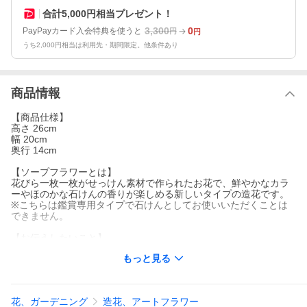
合計5,000円相当プレゼント！
3,300
0
PayPayカード入会特典を使うと
円
円
うち2,000円相当は利用先・期間限定。他条件あり
商品情報
【商品仕様】
高さ 26cm
幅 20cm
奥行 14cm
【ソープフラワーとは】
花びら一枚一枚がせっけん素材で作られたお花で、鮮やかなカラ
ーやほのかな石けんの香りが楽しめる新しいタイプの造花です。
※こちらは鑑賞専用タイプで石けんとしてお使いいただくことは
できません。
【お伝えしたいこと】
※ラッピングなど多少の変更がある場合がございます。
もっと見る
※ラッピングの個体差により表記サイズより前後する場合がござ
います。
※安全にお届けするため緩衝材を入れて梱包しておりますので、
到着後はお早めの開封をお願いいたします。
花、ガーデニング
造花、アートフラワー