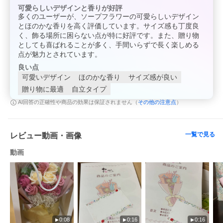
可愛らしいデザインと香りが好評
多くのユーザーが、ソープフラワーの可愛らしいデザイン
とほのかな香りを高く評価しています。サイズ感も丁度良
く、飾る場所に困らない点が特に好評です。また、贈り物
としても喜ばれることが多く、手間いらずで長く楽しめる
点が魅力とされています。
良い点
可愛いデザイン
ほのかな香り
サイズ感が良い
贈り物に最適
自立タイプ
その他の注意点
AI回答の正確性や商品の効果は保証されません（
）
一覧で見る
レビュー動画・画像
動画
0:08
0:16
0:16