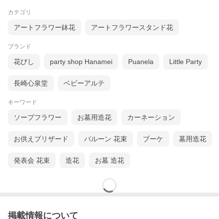
カテゴリ
アートフラワー鉢花
アートフラワースタンド花
ブランド
花びし
party shop Hanamei
Puanela
Little Party
長崎心泉堂
ベビーアルテ
キーワード
ソープフラワー
お墓用造花
カーネーション
お供えブリザード
バルーン 花束
ブーケ
墓用造花
発表会 花束
造花
お墓 造花
掲載情報について