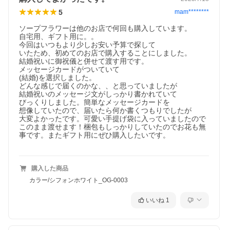
5
mam********
ソープフラワーは他のお店で何回も購入しています。

自宅用、ギフト用に。。

今回はいつもより少しお安い予算で探して

いたため、初めてのお店で購入することにしました。

結婚祝いに御祝儀と併せて渡す用です。

メッセージカードがついていて

(結婚)を選択しました。

どんな感じで届くのかな、、と思っていましたが

結婚祝いのメッセージ文がしっかり書かれていて

びっくりしました。簡単なメッセージカードを

想像していたので、届いたら何か書くつもりでしたが

大変よかったです。可愛い手提げ袋に入っていましたので
このまま渡せます！梱包もしっかりしていたのでお花も無
事です。またギフト用にぜひ購入したいです。

購入した商品
カラー/シフォンホワイト_OG-0003
いいね
1