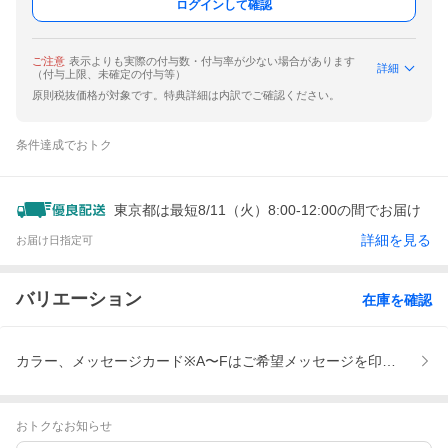
ログインして確認
ご注意
表示よりも実際の付与数・付与率が少ない場合があります
詳細
（付与上限、未確定の付与等）
原則税抜価格が対象です。特典詳細は内訳でご確認ください。
条件達成でおトク
東京都は最短8/11（火）8:00-12:00の間でお届け
詳細を見る
お届け日指定可
バリエーション
在庫を確認
カラー、メッセージカード※A〜Fはご希望メッセージを印字します
おトクなお知らせ