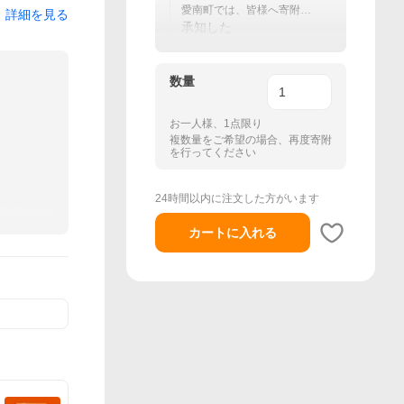
愛南町では、皆様へ寄附金
詳細を見る
受領証明書とワンストップ
承知した
特例申請書を1週間後を目途
にお送りしております。
数量
お一人様、1点限り
複数量をご希望の場合、再度寄附
を行ってください
24時間以内に注文した方がいます
カートに入れる