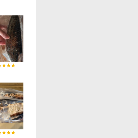
0:12
0:06
0:24