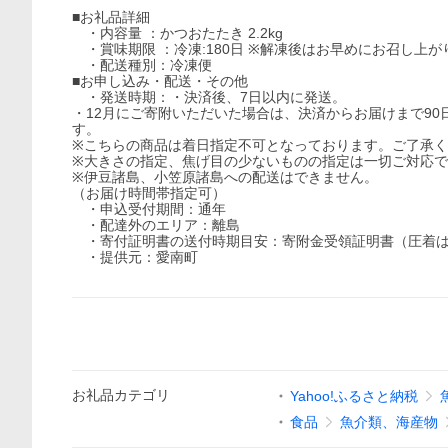
■お礼品詳細
・内容量 ：かつおたたき 2.2kg
・賞味期限 ：冷凍:180日 ※解凍後はお早めにお召し上
・配送種別：冷凍便
■お申し込み・配送・その他
・発送時期：・決済後、7日以内に発送。
・12月にご寄附いただいた場合は、決済からお届けまで9
す。
※こちらの商品は着日指定不可となっております。ご了承
※大きさの指定、焦げ目の少ないものの指定は一切ご対応
※伊豆諸島、小笠原諸島への配送はできません。
（お届け時間帯指定可）
・申込受付期間：通年
・配達外のエリア：離島
・寄付証明書の送付時期目安：寄附金受領証明書（圧着は
・提供元：愛南町
お礼品
カテゴリ
Yahoo!ふるさと納税
食品
魚介類、海産物