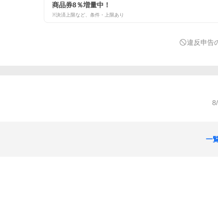
商品券8％増量中！
※決済上限など、条件・上限あり
違反申告
8
一