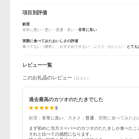
項目別評価
鮮度
非常に悪い
・
悪い
・
普通
・
良い
・
非常に良い
実際に食べてみたおいしさの評価
食べてない（贈答）
・
おすすめできない
・
ふつう
・
おいしい
・
とても
レビュー一覧
このお礼品のレビュー
（口コミ）
過去最高のカツオのたたきでした
5
鮮度
：
非常に良い
、
大きさ
：
普通
、
実際に食べてみたお
まず初めに当方スーパーのカツオのたたきしか食べたこと
それと比べての感想になります。
