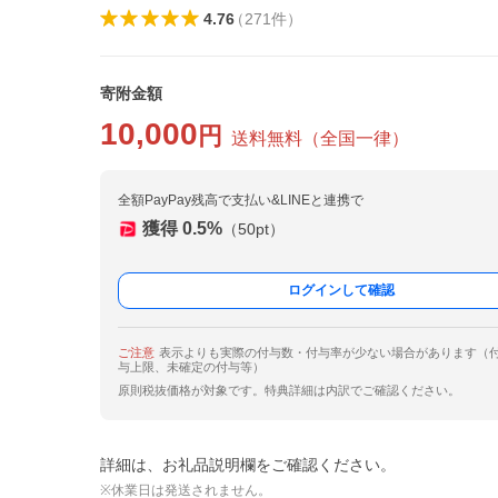
4.76
（
271
件
）
寄附金額
10,000
円
送料無料
（
全国一律
）
全額PayPay残高で支払い&LINEと連携で
獲得
0.5
%
（
50
pt）
ログインして確認
ご注意
表示よりも実際の付与数・付与率が少ない場合があります（
与上限、未確定の付与等）
原則税抜価格が対象です。特典詳細は内訳でご確認ください。
詳細は、お礼品説明欄をご確認ください。
※休業日は発送されません。