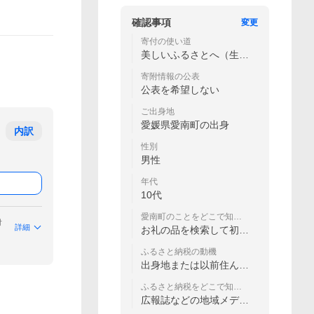
確認事項
変更
寄付の使い道
美しいふるさとへ（生活
環境事業）
寄附情報の公表
公表を希望しない
ご出身地
愛媛県愛南町の出身
内訳
性別
男性
年代
10代
愛南町のことをどこで知り
付
ましたか？
詳細
お礼の品を検索して初め
て知った
ふるさと納税の動機
出身地または以前住んだ
ことのある地域だから
ふるさと納税をどこで知り
ましたか
広報誌などの地域メディ
ア