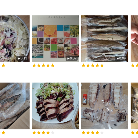
0:13
0:07
0:09