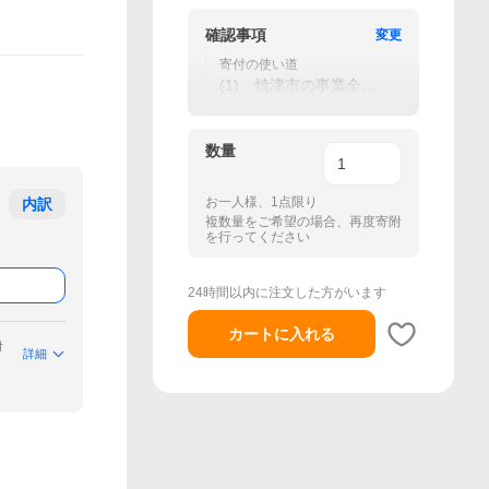
確認事項
変更
寄付の使い道
(1) 焼津市の事業全般
に活用
数量
お一人様、1点限り
内訳
複数量をご希望の場合、再度寄附
を行ってください
24時間以内に注文した方がいます
カートに入れる
付
詳細