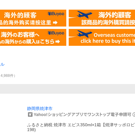
ール
（
4,988
件
）
静岡県焼津市
ふるさと納税 焼津市 エビス350ml×1箱【焼津サッポロビー
198)