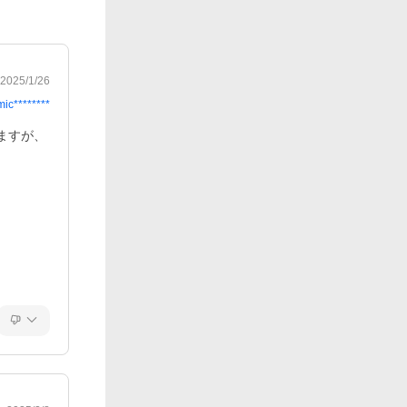
2025/1/26
mic********
ますが、