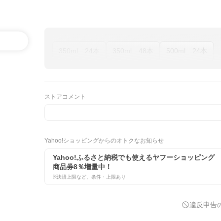
350ml 24本
350ml 48本
500ml 24本
ストアコメント
Yahoo!ショッピングからのオトクなお知らせ
Yahoo!ふるさと納税でも使えるヤフーショッピング
商品券8％増量中！
※決済上限など、条件・上限あり
違反申告