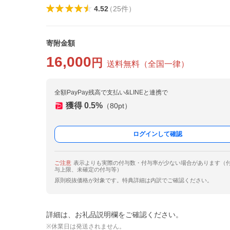
4.52
（
25
件
）
寄附金額
16,000
円
送料無料
（
全国一律
）
全額PayPay残高で支払い&LINEと連携で
獲得
0.5
%
（
80
pt）
ログインして確認
ご注意
表示よりも実際の付与数・付与率が少ない場合があります（
与上限、未確定の付与等）
原則税抜価格が対象です。特典詳細は内訳でご確認ください。
詳細は、お礼品説明欄をご確認ください。
※休業日は発送されません。