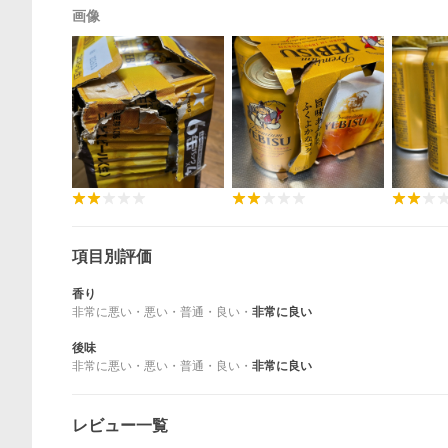
画像
項目別評価
香り
非常に悪い
・
悪い
・
普通
・
良い
・
非常に良い
後味
非常に悪い
・
悪い
・
普通
・
良い
・
非常に良い
レビュー一覧