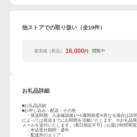
他ストアでの取り扱い（全
19
件）
16,000
最安値
（新品）
閲覧中
円
お礼品詳細
■お礼品詳細
■お申し込み・配送・その他
・発送時期：入金確認後1〜5週間程度※異なる場合は説
によっては発送までにお時間を頂戴いたします。※お礼品
メールを送付いたします。(着日指定不可)（お届け時間帯指
・申込受付期間：通年
・配達外のエリア：