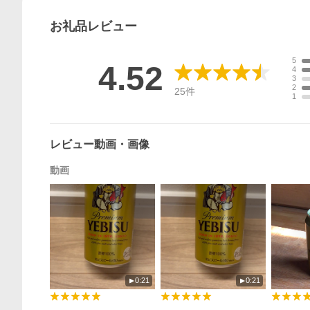
お礼品
レビュー
5
4.52
4
3
2
25
件
1
レビュー動画・画像
動画
0:21
0:21