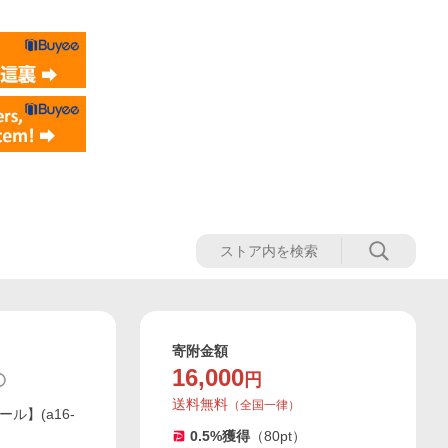
寄附金額
16,000
円
送料無料
（
全国一律
）
ル】(a16-
0.5
%獲得
（
80
pt）