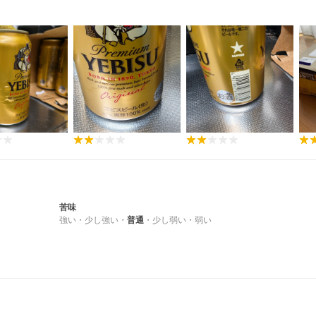
苦味
強い
・
少し強い
・
普通
・
少し弱い
・
弱い