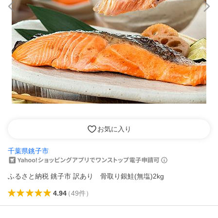
お気に入り
千葉県銚子市
ふるさと納税 銚子市 訳あり 骨取り銀鮭(無塩)2kg
4.94
（
49
件
）