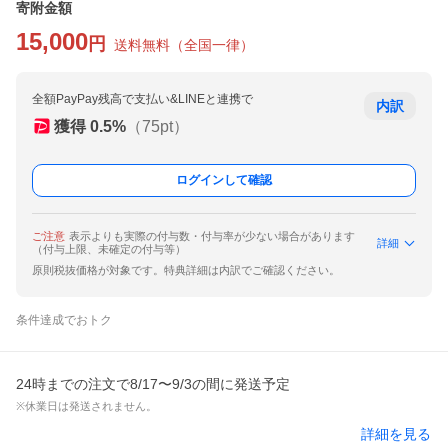
寄附金額
15,000
円
送料無料
（
全国一律
）
全額PayPay残高で支払い&LINEと連携で
内訳
獲得
0.5
%
（
75
pt）
ログインして確認
ご注意
表示よりも実際の付与数・付与率が少ない場合があります
詳細
（付与上限、未確定の付与等）
原則税抜価格が対象です。特典詳細は内訳でご確認ください。
条件達成でおトク
24時までの注文で8/17〜9/3の間に発送予定
※休業日は発送されません。
詳細を見る