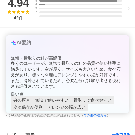
4.94
5
そのまま焼いて食べても美味しく召し上がれますが、
4
パスタや味噌煮などのアレンジ料理にもおススメです。
3
2
多くの方がリピーターになってしまう、
1
49
件
便利で美味しい飯田商店の『骨取り魚』
是非この機会にご賞味ください。
■ここが違う!飯田商店のこだわり
〜実績〜
AI要約
150年以上の歴史をもつ老舗水産加工屋『飯田商店』が
1つ1つ手作業で骨取り加工をおこなっております。
〜加工〜
無塩・骨取りの鮭が高評価
誰もが安心して食べられるように
多くのユーザーが、無塩で骨取りの鮭の品質や使い勝手に
製造加工で保存料や着色料は使用しておりません。
〜真心〜
満足しています。身が厚く、サイズも大きいため、食べ応
お客様の声を基にチャック付き袋包装にリニューアルしました
えがあり、様々な料理にアレンジしやすい点が好評です。
これからもお客様に寄り添った企業を目指します。
また、冷凍されているため、必要な分だけ取り出せる便利
さも評価されています。
■お礼品の内容について
・【訳あり】チリ産骨取り銀さけ(無塩)[2kg]
良い点
原産地:チリ/加工地:千葉県銚子市
身の厚さ
無塩で使いやすい
骨取りで食べやすい
賞味期限:製造日から1年
冷凍保存が便利
アレンジの幅が広い
その他の注意点
AI回答の正確性や商品の効果は保証されません（
）
■原材料・成分
銀鮭(チリ産)
■注意事項/その他
一覧で見る