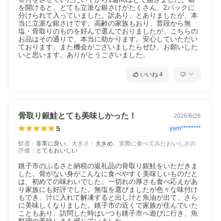
を開けると、とても立派な銀さけがたくさん、2パックに
分けられて入っていました。訳あり、とありましたが、本
当に立派な銀さけです。高齢の家族もおり、普段から無
塩・骨取りのものを好んで選んでおりましたが、こちらの
お品はその通りで、本当に助かります。安心していただい
ております。また機会がございましたらぜひ、お願いした
いと思います。ありがとうございました。
いいね
4
骨取り銀鮭とても美味しかった！
2026/6/26
5
yam********
鮮度
：
非常に良い
、
大きさ
：
大きめ
、
実際に食べてみたおいしさの
評価
：
とてもおいしい
銚子市のふるさと納税の返礼品の骨取り銀鮭をいただきま
した。骨がない身がこんなに食べやすく美味しいものだと
は、初めての味わいでした。一切れの厚さも食べ応えがあ
り家族にも好評でした。無塩を選びましたが色々な味付け
もでき、汁に入れて解凍すると出し汁と魚油が出て、さら
に美味しくなりました。銚子市の近くで家族が住んでいた
こともあり、訪問した時はいつも銚子市へ遊びに行き、魚