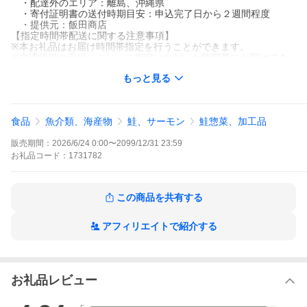
・配達外のエリア：離島、沖縄県
・寄付証明書の送付時期目安：申込完了日から２週間程度
・提供元：飯田商店
【指定時間帯配送に関する注意事項】
※本お礼品はお届け時間帯指定を行うことができます。
※交通状況や天候により、ご指定いただいた時間帯にお届けでき
ない場合がございます。
もっと見る
※離島・一部の地域におきましてはお届け時間帯指定を行うこと
ができません。
大人気の銀鮭を『骨取り』でご用意いたしました。
食品
魚介類、海産物
鮭、サーモン
鮭惣菜、加工品
生産時に発生した傷品や、不揃いアウトサイズを
訳ありの詰め合わせとしてご用意いたしました。
販売期間：
2026/6/24 0:00
〜
2099/12/31 23:59
味と品質は正規品と変わりません!
お礼品
コード：
1731782
お弁当のおかずや晩ご飯のプラス1品などに、
手軽に魚の栄養を取り入れられると大好評!
『子供が魚を食べるようになった』
この商品を共有する
『骨がないのがこんなに快適なんて思わなかった』など
嬉しいお声をいただいております。
冷凍ストックの新定番!
アフィリエイトで紹介する
※お客様のお声を基にチャック付き袋にリニューアルしました。
■骨取り魚が選ばれるワケ
○火が通りやすくフライパン1つで簡単調理♪
○魚をきれいにまるごと食べられて栄養満点♪
お礼品レビュー
○臭いの残る小骨や皮が残らないから片付け楽ちん♪