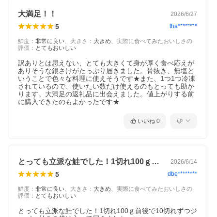
大満足！！
2026/6/27
5
tha********
鮮度
：
非常に良い
、
大きさ
：
大きめ
、
実際に食べてみたおいしさの
評価
：
とてもおいしい
訳ありとは思えない、とても大きくて身が厚く食べ応えが
ありそうな銀さけがたっぷり届きました。骨抜き、無塩と
いうことで色々な料理に使えそうです★また、1つ1つ冷凍
されているので、使いたい数だけ使えるのもとっても助か
ります。大満足の返礼品に出会えました。値上がりする前
に購入できたのもよかったです★
いいね
0
とっても立派な鮭でした！1切れ100ｇ…
2026/6/14
5
dbe********
鮮度
：
非常に良い
、
大きさ
：
大きめ
、
実際に食べてみたおいしさの
評価
：
とてもおいしい
とっても立派な鮭でした！1切れ100ｇ前後で10切れずつジ