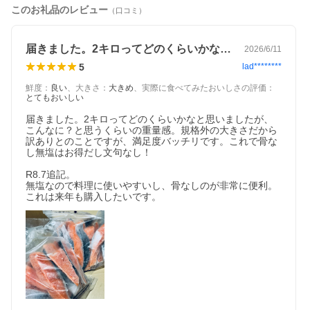
このお礼品のレビュー
（口コミ）
・千葉県銚子市のふるさと納税のお礼品となります。
・特定の自治体に対し金銭を寄附することを目的としたサービス
となります。
届きました。2キロってどのくらいかなと…
2026/6/11
・こちらは、寄附を行ったことへの謝礼として、その自治体が利
5
lad********
用者に提供する物品またはサービスとなります。
・画像はイメージです。
鮮度
：
良い
、
大きさ
：
大きめ
、
実際に食べてみたおいしさの評価
：
・離島、沖縄県はお届けできません。
とてもおいしい
・こちらのお礼品は、当自治体以外にお住まいの方のみへのお届
けとなります。当自治体にお住まいの方についてはお礼品をお受
届きました。2キロってどのくらいかなと思いましたが、
け取りいただけません。あらかじめご了承ください。
こんなに？と思うくらいの重量感。規格外の大きさだから
訳ありとのことですが、満足度バッチリです。これで骨な
し無塩はお得だし文句なし！

R8.7追記。

無塩なので料理に使いやすいし、骨なしのが非常に便利。
これは来年も購入したいです。