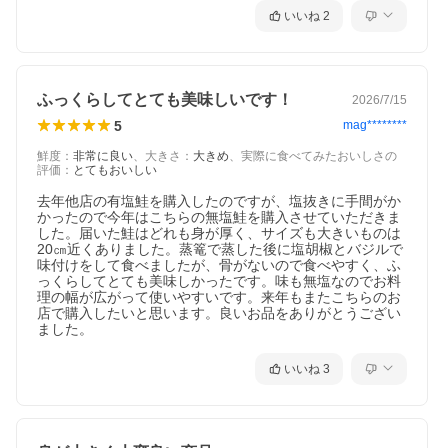
いいね
2
ふっくらしてとても美味しいです！
2026/7/15
5
mag********
鮮度
：
非常に良い
、
大きさ
：
大きめ
、
実際に食べてみたおいしさの
評価
：
とてもおいしい
去年他店の有塩鮭を購入したのですが、塩抜きに手間がか
かったので今年はこちらの無塩鮭を購入させていただきま
した。届いた鮭はどれも身が厚く、サイズも大きいものは
20㎝近くありました。蒸篭で蒸した後に塩胡椒とバジルで
味付けをして食べましたが、骨がないので食べやすく、ふ
っくらしてとても美味しかったです。味も無塩なのでお料
理の幅が広がって使いやすいです。来年もまたこちらのお
店で購入したいと思います。良いお品をありがとうござい
ました。
いいね
3