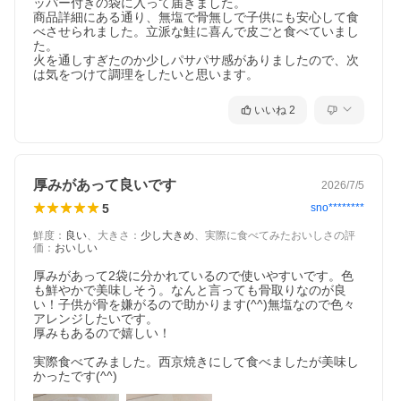
ッパー付きの袋に入って届きました。

商品詳細にある通り、無塩で骨無しで子供にも安心して食
べさせられました。立派な鮭に喜んで皮ごと食べていまし
た。

火を通しすぎたのか少しパサパサ感がありましたので、次
は気をつけて調理をしたいと思います。
いいね
2
厚みがあって良いです
2026/7/5
5
sno********
鮮度
：
良い
、
大きさ
：
少し大きめ
、
実際に食べてみたおいしさの評
価
：
おいしい
厚みがあって2袋に分かれているので使いやすいです。色
も鮮やかで美味しそう。なんと言っても骨取りなのが良
い！子供が骨を嫌がるので助かります(^^)無塩なので色々
アレンジしたいです。

厚みもあるので嬉しい！

実際食べてみました。西京焼きにして食べましたが美味し
かったです(^^)