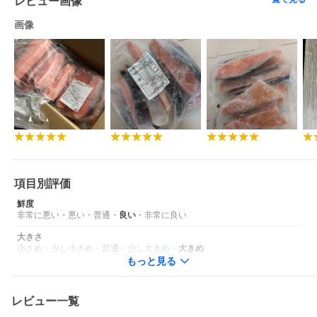
レビュー画像
※産地はお選びいただけません。
※商品到着後は、冷凍庫に保管ください。
画像
※解凍後は、お早めにお召し上がりください。
※必ず加熱してお召し上がりください。
※画像はイメージです。
※1つ1つ手作業で骨抜きをしております。加工後も人による目視
検査を行っておりますが、ごく稀に小骨が残っていることがござ
います。
何卒ご理解の程、お願いいたします。
【製品不具合への対応について】
万が一、お礼品に不具合(袋の破損、骨取り商品の残骨、異物混入
等)がございましたら、
速やかにサポートセンターにご連絡ください。
なお、ご連絡いただく際は、不具合部分の分かる写真のご提供と
項目別評価
現物の保管をお願いいたします。
※大きさ、味、においなどの魚の個体差、もしくは寄付者様の感
鮮度
じ方による個人差を理由とした交換対応は致しかねます。
非常に悪い
・
悪い
・
普通
・
良い
・
非常に良い
大きさ
このページは、提供元からの情報に基づき、作成・掲載をしてい
小さめ
・
少し小さめ
・
普通
・
少し大きめ
・
大きめ
ます。
もっと見る
提供元の規格変更などに伴い、お礼品は、本サイト掲載の情報か
ら予告なく変更となる場合がございます。
お礼品に関する義務表示事項(原材料、栄養成分、アレルギー情
報、添加物など)については、お礼品到着後、お礼品の包装容器の
レビュー一覧
表示ラベルをご確認ください。