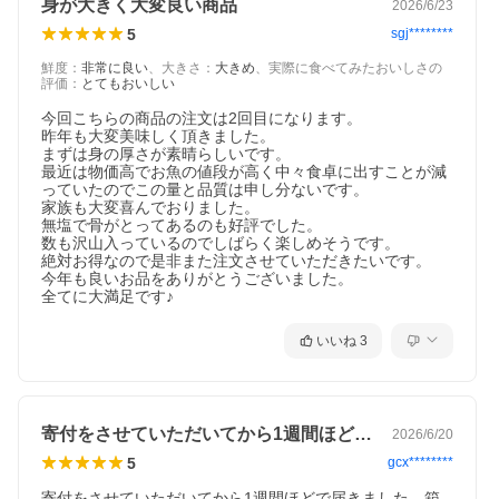
身が大きく大変良い商品
2026/6/23
5
sgj********
鮮度
：
非常に良い
、
大きさ
：
大きめ
、
実際に食べてみたおいしさの
評価
：
とてもおいしい
今回こちらの商品の注文は2回目になります。

昨年も大変美味しく頂きました。

まずは身の厚さが素晴らしいです。

最近は物価高でお魚の値段が高く中々食卓に出すことが減
っていたのでこの量と品質は申し分ないです。

家族も大変喜んでおりました。

無塩で骨がとってあるのも好評でした。

数も沢山入っているのでしばらく楽しめそうです。

絶対お得なので是非また注文させていただきたいです。

今年も良いお品をありがとうございました。

いいね
3
寄付をさせていただいてから1週間ほどで…
2026/6/20
5
gcx********
寄付をさせていただいてから1週間ほどで届きました。箱