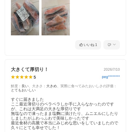
いいね
1
大きくて厚切り！
2026/7/10
5
peg********
鮮度
：
良い
、
大きさ
：
大きめ
、
実際に食べてみたおいしさの評価
：
とてもおいしい
すぐに届きました

ここ最近薄切りのペラペラしか手に入らなかったのです
が、これは大満足の大きな厚切りです

無塩なので凍ったまま塩麴に漬けたり、ムニエルにしたり
しましたがふわっふわで美味しかったです

最近食材の高騰で本当にみじめな思いをしていましたので
久々にとても幸せでした！