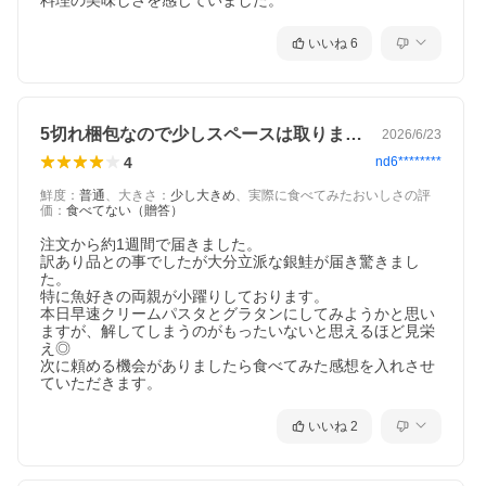
料理の美味しさを感じていました。
いいね
6
5切れ梱包なので少しスペースは取りますが
2026/6/23
4
nd6********
鮮度
：
普通
、
大きさ
：
少し大きめ
、
実際に食べてみたおいしさの評
価
：
食べてない（贈答）
注文から約1週間で届きました。

訳あり品との事でしたが大分立派な銀鮭が届き驚きまし
た。

特に魚好きの両親が小躍りしております。

本日早速クリームパスタとグラタンにしてみようかと思い
ますが、解してしまうのがもったいないと思えるほど見栄
え◎

次に頼める機会がありましたら食べてみた感想を入れさせ
いいね
2