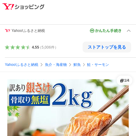
Yahoo!ふるさと納税
ストアトップを見る
4.55
（
5,006
件
）
Yahoo!ふるさと納税
魚介・海産物
鮮魚
鮭・サーモン
1
/
4