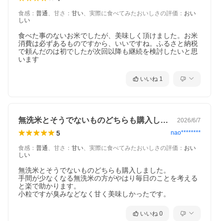
食感
：
普通
、
甘さ
：
甘い
、
実際に食べてみたおいしさの評価
：
おい
しい
食べた事のないお米でしたが、美味しく頂けました。お米
消費は必ずあるものですから、いいですね。ふるさと納税
で頼んだのは初でしたが次回以降も継続を検討したいと思
います
いいね
1
無洗米とそうでないものどちらも購入しま…
2026/6/7
5
nao********
食感
：
普通
、
甘さ
：
甘い
、
実際に食べてみたおいしさの評価
：
おい
しい
無洗米とそうでないものどちらも購入しました。

手間が少なくなる無洗米の方がやはり毎日のことを考える
と楽で助かります。

いいね
0