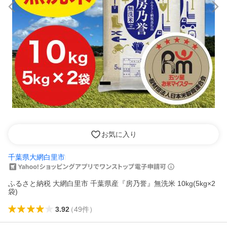
お気に入り
千葉県大網白里市
ふるさと納税 大網白里市 千葉県産『房乃誉』無洗米 10kg(5kg×2
袋)
3.92
（
49
件
）