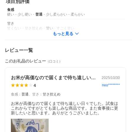
項目別評価
食感
硬い
・
少し硬い
・
普通
・
少し柔らかい
・
柔らかい
甘さ
甘くない
・
甘さ控えめ
・
甘い
・
すごく甘い
もっと見る
レビュー一覧
このお礼品のレビュー
（口コミ）
お米が高価なので届くまで待ち遠しい日々…
2025/10/30
4
neo********
食感
：
普通
、
甘さ
：
甘さ控えめ
お米が高価なので届くまで待ち遠しい日々でした。試食は
これからですがとても楽しみな商品です。また食事後に更
新したいと思います。ありがとうございました。