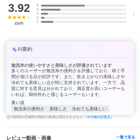
原産地:千葉県
3.92
5
加工地:千葉県大網白里市
4
賞味期限:精米時期より冷暗所にて約30日
3
2
1
49
件
■注意事項/その他
※お手元に製品が届きましたら、中身のご確認をお願いします。
※お米は『生鮮食品』のため1ヶ月程度で食べきっていただける量
のお申し込みをおすすめいたします。
※お米は湿気に弱く、カビ発生の原因にもなるため濡れた手や物
AI要約
を保存の容器に入れたり、湿度の高いところでの保管はしないよ
うお願いいたします。
※お米を保存する際は、保存容器を清掃してから新たにお米を入
無洗米の使いやすさと美味しさが評価されています
れてください。
多くのユーザーが無洗米の便利さを評価しており、研ぐ手
気温が高くなると虫が発生しやすいので、冷蔵庫(野菜室)の保存
がおすすめです。
間が省ける点が好評です。また、炊き上がりの美味しさや
市販のお米用防虫剤等を使用するとさらに効果的です。
冷めても美味しい点が特に支持されています。一方で、品
※パッケージは予告なく変更する場合がありますのでご了承くだ
質に対する意見は分かれており、満足度が高いユーザーも
さい。
いれば、期待外れと感じるユーザーもいます。
良い点
このページは、提供元からの情報に基づき、作成・掲載をしてい
無洗米の便利さ
美味しさ
冷めても美味しい
ます。
提供元の規格変更などに伴い、お礼品は、本サイト掲載の情報か
その他の注意点
AI回答の正確性や商品の効果は保証されません（
）
ら予告なく変更となる場合がございます。
お礼品に関する義務表示事項(原材料、栄養成分、アレルギー情
報、添加物など)については、お礼品到着後、お礼品の包装容器の
表示ラベルをご確認ください。
一覧で見る
レビュー動画・画像