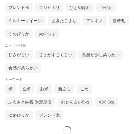
ブレンド米
コシヒカリ
ひとめぼれ
つや姫
ミルキークイーン
あきたこまち
アケボノ
雪若丸
ゆめぴりか
天のつぶ
ユーザー評価
甘さが甘い
甘さがすごく甘い
食感が少し柔らかい
食感が柔らかい
キーワード
米
玄米
お米
新之助
こめ
ふるさと納税 米定期便
むせんまい5kg
※米 5kg
ゆめぴりか
ブレンド米