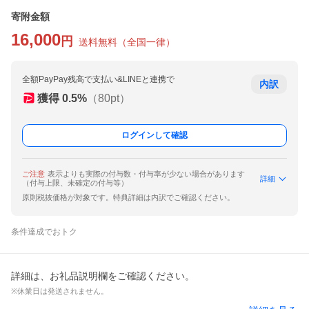
寄附金額
16,000
円
送料無料
（
全国一律
）
全額PayPay残高で支払い&LINEと連携で
内訳
獲得
0.5
%
（
80
pt）
ログインして確認
ご注意
表示よりも実際の付与数・付与率が少ない場合があります
詳細
（付与上限、未確定の付与等）
原則税抜価格が対象です。特典詳細は内訳でご確認ください。
条件達成でおトク
詳細は、お礼品説明欄をご確認ください。
※休業日は発送されません。