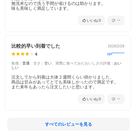
無洗米なので洗う手間が省けるのは助かります。

味も美味しく満足しています。
いいね
0
比較的早い到着でした
2026/2/28
4
upl********
食感
：
普通
、
甘さ
：
甘い
、
実際に食べてみたおいしさの評価
：
おい
しい
注文してから到着は大体２週間くらい掛かりました、

商品は甘みがあってとても美味しかったので満足です。

また来年もあったら注文したいと思います。
いいね
0
すべてのレビューを見る