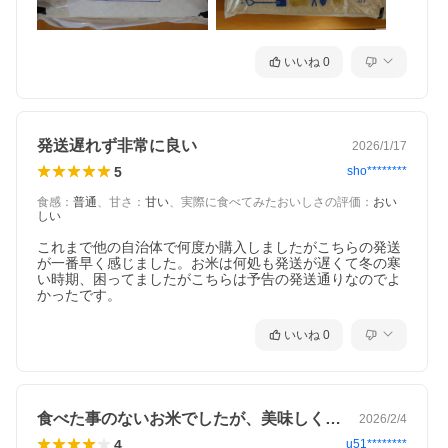
いいね
0
発送遅れず非常に良い
2026/1/17
5
sho********
食感
：
普通
、
甘さ
：
甘い
、
実際に食べてみたおいしさの評価
：
おい
しい
これまで他の自治体で何度か購入しましたがこちらの発送
が一番早く感じました。お米は何処も発送が遅くて冬の寒
い時期、困ってましたがこちらは予告の発送通りなのでよ
かったです。
いいね
0
食べた事のないお米でしたが、美味しく頂…
2026/2/4
4
u51********