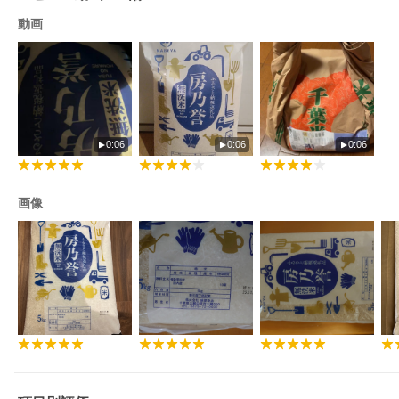
動画
・千葉県大網白里市のふるさと納税のお礼品となります。
・特定の自治体に対し金銭を寄附することを目的としたサービス
となります。
・こちらは、寄附を行ったことへの謝礼として、その自治体が利
用者に提供する物品またはサービスとなります。
・画像はイメージです。
・離島、沖縄県はお届けできません。
・こちらのお礼品は、当自治体以外にお住まいの方のみへのお届
けとなります。当自治体にお住まいの方についてはお礼品をお受
0:06
0:06
0:06
け取りいただけません。あらかじめご了承ください。
画像