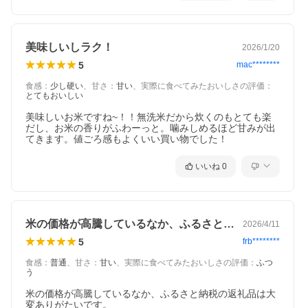
美味しいしラク！
2026/1/20
5
mac********
食感
：
少し硬い
、
甘さ
：
甘い
、
実際に食べてみたおいしさの評価
：
とてもおいしい
美味しいお米ですね~！！無洗米だから炊くのもとても楽
だし、お米の香りがふわーっと。噛みしめるほど甘みが出
てきます。値ごろ感もよくいい買い物でした！
いいね
0
米の価格が高騰しているなか、ふるさと納…
2026/4/11
5
frb********
食感
：
普通
、
甘さ
：
甘い
、
実際に食べてみたおいしさの評価
：
ふつ
う
米の価格が高騰しているなか、ふるさと納税の返礼品は大
変ありがたいです。
