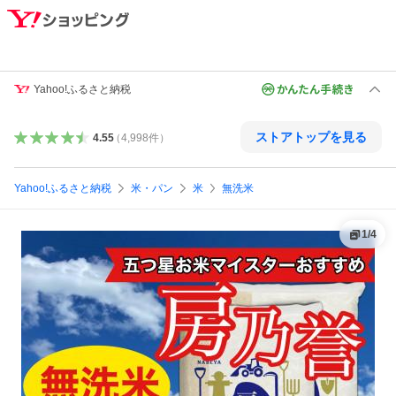
Yahoo!ふるさと納税
ストアトップを見る
4.55
（
4,998
件
）
Yahoo!ふるさと納税
米・パン
米
無洗米
1
/
4