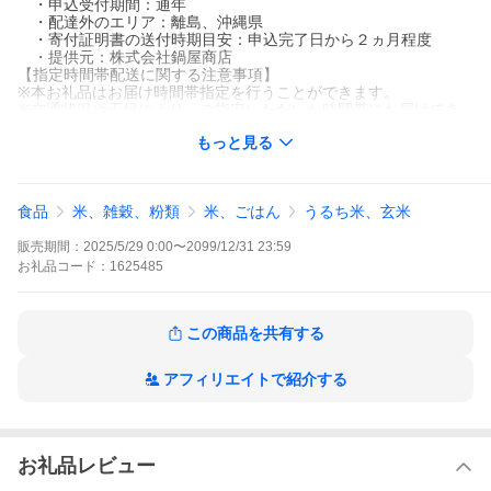
・申込受付期間：通年
・配達外のエリア：離島、沖縄県
・寄付証明書の送付時期目安：申込完了日から２ヵ月程度
・提供元：株式会社鍋屋商店
【指定時間帯配送に関する注意事項】
※本お礼品はお届け時間帯指定を行うことができます。
※交通状況や天候により、ご指定いただいた時間帯にお届けでき
ない場合がございます。
もっと見る
※離島・一部の地域におきましてはお届け時間帯指定を行うこと
ができません。
千葉県を代表する「コシヒカリ」「粒すけ」「にじのきらめき」
食品
米、雑穀、粉類
米、ごはん
うるち米、玄米
などを中心に複数の品種をブレンド。
未検査米や、検査を受けたものの規格外となったお米などを有効
販売期間：
2025/5/29 0:00
〜
2099/12/31 23:59
活用し、精米のプロが長年の技術で丁寧に仕上げた、味に優れた
ブレンド米です。
お礼品
コード：
1625485
粒が欠けていたり、割れていたり、白く濁っているお米も含まれ
る“訳あり品”ではありますが、炊き上がりの美味しさにはしっかり
こだわりました。
この商品を共有する
見た目より「味」と「家計」を重視されるご家庭にぴったりのお
米です。
“もったいない”を“美味しい”に変える、そんな千葉のお米の魅力を
アフィリエイトで紹介する
ぜひご家庭でご賞味ください。
本お礼品は無洗米となっております。
■お礼品の内容について
お礼品レビュー
・房乃誉(ブレンド米・無精米)[5kg×2袋]