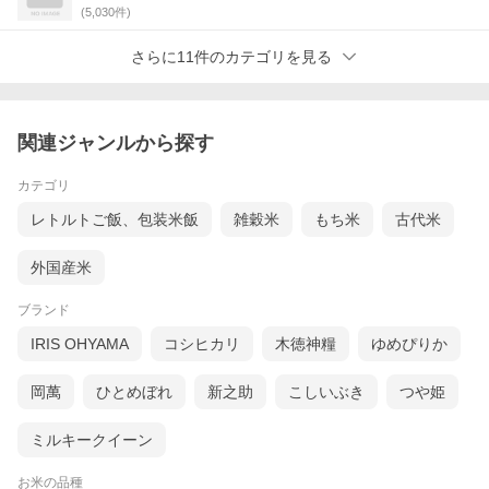
(
5,030
件)
さらに11件のカテゴリを見る
関連ジャンルから探す
カテゴリ
レトルトご飯、包装米飯
雑穀米
もち米
古代米
外国産米
ブランド
IRIS OHYAMA
コシヒカリ
木徳神糧
ゆめぴりか
岡萬
ひとめぼれ
新之助
こしいぶき
つや姫
ミルキークイーン
お米の品種