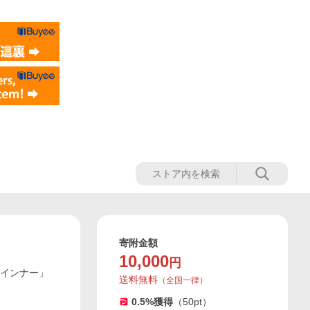
寄附金額
10,000
円
ウインナー」
送料無料
（
全国一律
）
0.5
%獲得
（
50
pt）