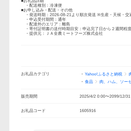
■お礼品詳細
・配送種別：冷凍便
■お申し込み・配送・その他
・発送時期：2026-08-21より順次発送 ※生産・天候
・申込受付期間：通年
・配達外のエリア：離島
・寄付証明書の送付時期目安：申込完了日から２週間程
・提供元：ＪＡ全農ミートフーズ株式会社
お礼品
カテゴリ
Yahoo!ふるさと納税
食品
肉、ハム、ソー
販売期間
2025/4/2 0:00
〜
2099/12/31
お礼品
コード
1605916