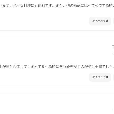
ります。色々な料理にも便利です。また、他の商品に比べて茹でてる時
いいね
0
2
士が霜と合体してしまって食べる時にそれを剥がすのが少し手間でした
いいね
0