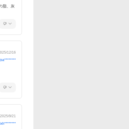
の脂、灰
025/12/16
jsa********
。
2025/9/21
ixh********