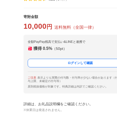
寄附金額
10,000
円
送料無料
（
全国一律
）
全額PayPay残高で支払い&LINEと連携で
獲得
0.5
%
（
50
pt）
ログインして確認
ご注意
表示よりも実際の付与数・付与率が少ない場合があります（
与上限、未確定の付与等）
原則税抜価格が対象です。特典詳細は内訳でご確認ください。
詳細は、お礼品説明欄をご確認ください。
※休業日は発送されません。