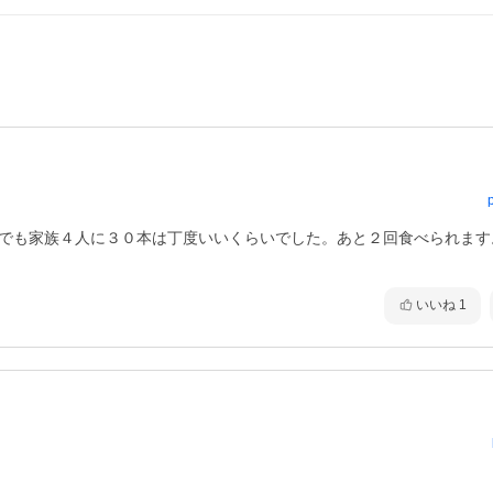
。でも家族４人に３０本は丁度いいくらいでした。あと２回食べられます
いいね
1