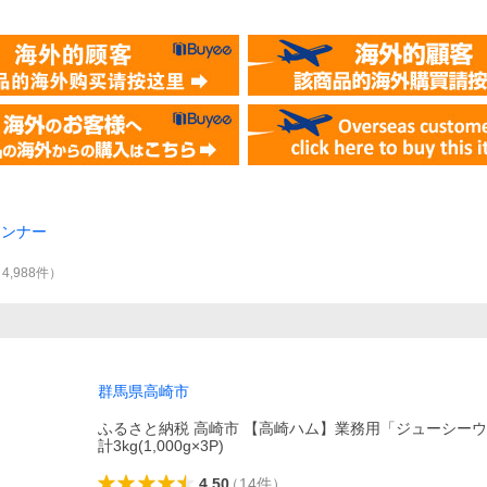
インナー
（
4,988
件
）
群馬県高崎市
ふるさと納税 高崎市 【高崎ハム】業務用「ジューシー
計3kg(1,000g×3P)
4.50
（
14
件
）