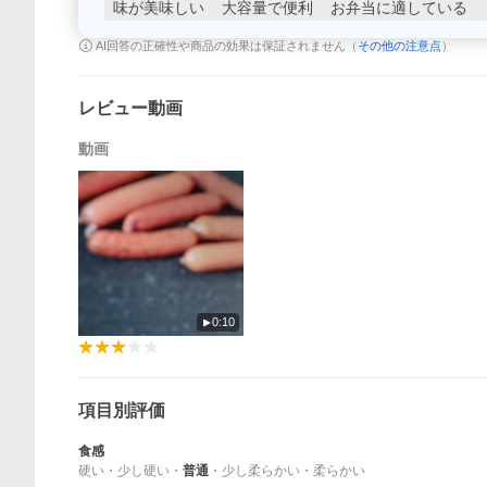
味が美味しい
大容量で便利
お弁当に適している
AI回答の正確性や商品の効果は保証されません（
その他の注意点
）
レビュー動画
動画
0:10
項目別評価
食感
硬い
・
少し硬い
・
普通
・
少し柔らかい
・
柔らかい