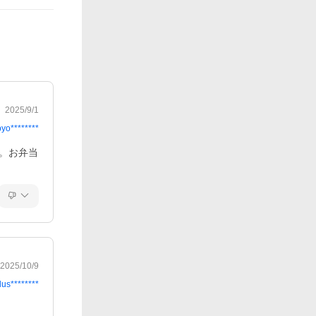
2025/9/1
pyo********
。お弁当
2025/10/9
lus********