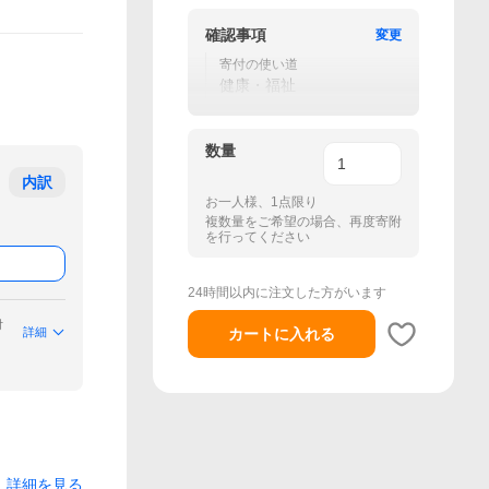
確認事項
変更
寄付の使い道
健康・福祉
数量
内訳
お一人様、1点限り
複数量をご希望の場合、再度寄附
を行ってください
24時間以内に注文した方がいます
付
詳細
カートに入れる
詳細を見る