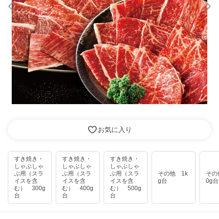
お気に入り
すき焼き・
すき焼き・
すき焼き・
しゃぶしゃ
しゃぶしゃ
しゃぶしゃ
ぶ用（スラ
ぶ用（スラ
ぶ用（スラ
その他 1k
その
イスを含
イスを含
イスを含
g台
0g台
む） 300g
む） 400g
む） 500g
台
台
台