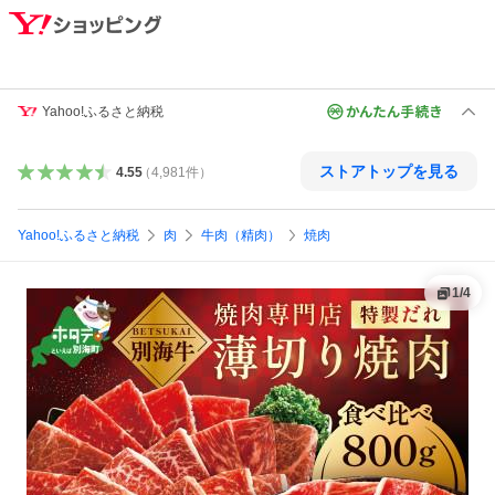
Yahoo!ふるさと納税
ストアトップを見る
4.55
（
4,981
件
）
Yahoo!ふるさと納税
肉
牛肉（精肉）
焼肉
1
/
4