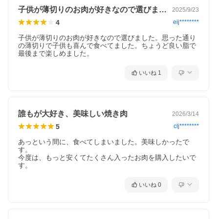
食塩、みそ、りんご酢、ごま油、コチュジャン、レモン果汁、に
子供が薄切りのお肉が好きなので選びまし…
2025/9/23
んにく、香辛料/カラメル色素、酸味料、増粘剤(キサンタンガ
ム)、(一部に小麦・ごま・大豆・りんごを含む)
4
eij********
【別海牛 特製味噌だれ】
子供が薄切りのお肉が好きなので選びました。思った通り
牛肉(北海道産)、味噌(国内製造)、砂糖、醤油、ごま油、コチュジ
の薄切りで子供も喜んで食べてました。ちょうど良い脂で
ャン、粉末にんにく、昆布エキス/調味料(アミノ酸)、増粘剤(キサ
最後まで楽しめました。
ンタンガム)、甘味料(甘草)、ビタミンB1(一部に小麦・ごま・大豆
を含む)
いいね
1
【特製甘だれ】
醤油、果糖ぶどう糖液糖、砂糖、りんごバルブ、食塩、みそ、り
んご酢、ごま油、コチュジャン、レモン果汁、にんにく、香辛料/
カラメル色素、酸味料、増粘剤(キサンタンガム)、(一部に小麦・
ごま・大豆・りんごを含む)
誰もが大好き、美味しい焼き肉
2026/3/14
5
clj********
■注意事項/その他
※訳あり理由はサイズ不揃い、部位ミックスになります。
あっという間に、食べてしまいました。美味しかったで
※解凍時に味が染み込み肉色が茶色になりますが、より美味しく
す。

召し上がっていただける状態です。ご了承の上お申し込みくださ
今度は、もっと安くてたくさん入ったお肉を購入したいで
い。
す。
※画像はイメージです。
※おいしい解凍方法
お召し上がりになる際は、前夜から冷蔵庫内で解凍していただく
いいね
0
ことをお勧めします。
時間はかかりますが、肉の旨味成分の流出を抑えられより美味し
くいただけます。
※沖縄県、離島にはお届けできませんのでご了承ください。