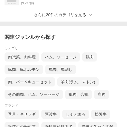
(
9,237
件)
さらに20件のカテゴリを見る
関連ジャンルから探す
カテゴリ
肉惣菜、肉料理
ハム、ソーセージ
鶏肉
豚肉、豚ホルモン
馬肉、馬刺し
肉、バーベキューセット
羊肉(ラム、マトン)
その他肉、ハム、ソーセージ
鴨肉、合鴨
鹿肉
ブランド
季月・キサラギ
阿波牛
しゃぶまる
松阪牛
近江牛の千成亭
肉処三代目本多
伊達の牛たん本舗