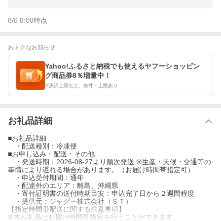
8/6 8:00
時点
おトクなお知らせ
Yahoo!ふるさと納税でも使えるヤフーショッピン
グ商品券8％増量中！
※決済上限など、条件・上限あり
お礼品詳細
■お礼品詳細
・配送種別：冷凍便
■お申し込み・配送・その他
・発送時期：2026-08-27より順次発送 ※生産・天候・交通等の
事情により遅れる場合があります。（お届け時間帯指定可）
・申込受付期間：通年
・配達外のエリア：離島、沖縄県
・寄付証明書の送付時期目安：申込完了日から２週間程度
・提供元：ジャグー株式会社（ＳＴ）
【指定時間帯配送に関する注意事項】
※本お礼品はお届け時間帯指定を行うことができます。