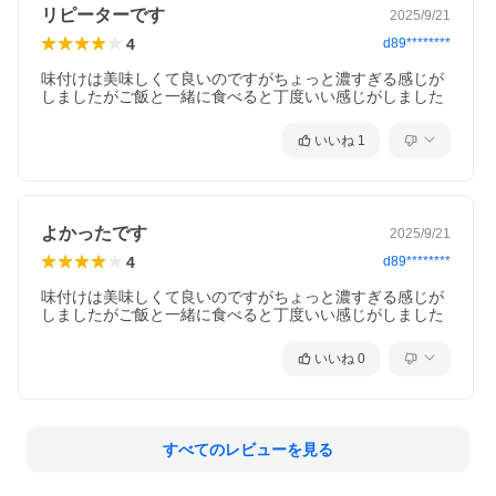
※到着日数は配送地域により異なります。
リピーターです
2025/9/21
※原産地について北海道別海町産の牛肉を使用しますが、製造安
4
定化のため、地場産品基準の範囲内で別海牛並みの品質の北海道
d89********
産の牛肉を調達することがございます。
味付けは美味しくて良いのですがちょっと濃すぎる感じが
しましたがご飯と一緒に食べると丁度いい感じがしました
■地場産品基準:総務省告示第179号第5条第2号
区域外で、区域内原料の大半の調達により、製造、加工を行う
いいね
1
ことにより、相応の付加価値が生じているもの
このページは、提供元からの情報に基づき、作成・掲載をしてい
ます。
提供元の規格変更などに伴い、お礼品は、本サイト掲載の情報か
よかったです
2025/9/21
ら予告なく変更となる場合がございます。
お礼品に関する義務表示事項(原材料、栄養成分、アレルギー情
4
d89********
報、添加物など)については、お礼品到着後、お礼品の包装容器の
表示ラベルをご確認ください。
味付けは美味しくて良いのですがちょっと濃すぎる感じが
しましたがご飯と一緒に食べると丁度いい感じがしました
・北海道別海町のふるさと納税のお礼品となります。
いいね
0
・特定の自治体に対し金銭を寄附することを目的としたサービス
となります。
・こちらは、寄附を行ったことへの謝礼として、その自治体が利
用者に提供する物品またはサービスとなります。
・画像はイメージです。
すべてのレビューを見る
・離島、沖縄県はお届けできません。
・こちらのお礼品は、当自治体以外にお住まいの方のみへのお届
けとなります。当自治体にお住まいの方についてはお礼品をお受