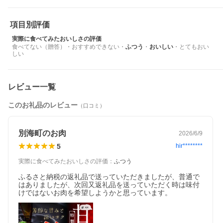
召し上がっていただける状態です。ご了承の上お申し込みくださ
い。
※焼く前にタレをしっかり切ることがポイントです。
項目別評価
◆ーーーーーーーーーーーーー◇
実際に食べてみたおいしさの評価
簡単調理で、いつでも本格焼肉を
食べてない（贈答）
・
おすすめできない
・
ふつう
・
おいしい
・
とてもおい
◇ーーーーーーーーーーーーー◆
しい
手軽に焼肉を楽しむなら、この別海牛焼肉セット。
解凍してホットプレートやフライパンで焼くだけで、忙しい日の
夕食や、お肉が食べたい日の晩御飯として重宝します。
レビュー一覧
◆ーーーーーーーーーーーーー◇
このお礼品のレビュー
（口コミ）
家族で楽しめる800gサイズ
黒毛和牛ミックス
◇ーーーーーーーーーーーーー◆
別海町のお肉
2026/6/9
家族で楽しめる800gサイズでお届けします。
5
hir********
さらに400gの小分けパックなので、人数に合わせ必要な分だけ食
べれるのも便利と好評です。
実際に食べてみたおいしさの評価
：
ふつう
別海牛と黒毛和牛種の「別海和牛」をミックスしてお届けいたし
ます。
ふるさと納税の返礼品で送っていただきましたが、普通で
はありましたが、次回又返礼品を送っていただく時は味付
◆ーーーーーーーーーーーーー◇
けではないお肉を希望しようかと思っています。
特製甘だれ と 特製味噌だれ
ご飯がすすむ食べ比べセット
◇ーーーーーーーーーーーーー◆