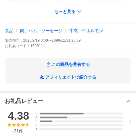
※交通状況や天候により、ご指定いただいた時間帯にお届けでき
ない場合がございます。
もっと見る
※離島・一部の地域におきましてはお届け時間帯指定を行うこと
ができません。
・訳ありだから沢山味わえる
食品
肉、ハム、ソーセージ
牛肉、牛ホルモン
・焼肉専門店の味わい
・簡単 美味しい
販売期間：
2025/2/19 0:00
〜
2099/12/31 23:59
・味付け済 サッと焼ける
・400gパックずつの小分け
お礼品
コード：
1595111
・2つの味わい食べ比べ
・肉肉しい食感のお肉を楽しみたい方におススメ
この商品を共有する
◆ーーーーーーーーーーーーー◇
ご自宅で焼肉専門店の味わい
食べ比べ800g(400g×2)
アフィリエイトで紹介する
◇ーーーーーーーーーーーーー◆
北海道別海町産 『別海牛』の旨みと、焼肉専門店”特製だれ”の絶
妙な味わい。
焼くだけ簡単で家族にも喜ばれる、お家で贅沢焼肉をお楽しみい
お礼品レビュー
ただけます。
忙しい時はサッと焼いてすぐ食べれる、別海町大人気返礼品の
4.38
5
『特製甘だれ漬』と『特製味噌だれ』の食べ比べセットをお届け
4
いたします。
3
家族で楽しめる800gでお届けいたします。
2
1
21
件
※解凍時に味が染み込み肉色が茶色になりますが、より美味しく