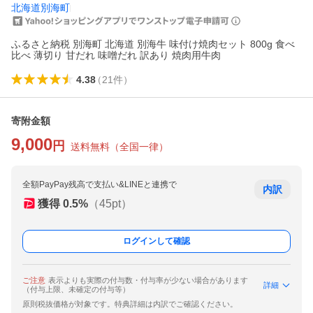
北海道別海町
ふるさと納税 別海町 北海道 別海牛 味付け焼肉セット 800g 食べ
比べ 薄切り 甘だれ 味噌だれ 訳あり 焼肉用牛肉
4.38
（
21
件
）
寄附金額
9,000
円
送料無料
（
全国一律
）
全額PayPay残高で支払い&LINEと連携で
内訳
獲得
0.5
%
（
45
pt）
ログインして確認
ご注意
表示よりも実際の付与数・付与率が少ない場合があります
詳細
（付与上限、未確定の付与等）
原則税抜価格が対象です。特典詳細は内訳でご確認ください。