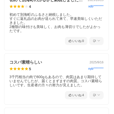
◇ーーーーーーーーーーーーー◆
別海町は東京23区の2倍以上もの、広大な面積の大自然を誇る酪農
4
xdb********
のまち。
11万頭以上の牛を飼育し、そのうち1万頭以上が肉牛というスケー
初めて別海町のふるさと納税しました。

ルの大きさです。
すぐに返礼品のお肉が送られて来て、早速美味しくいただ
そんな別海町でのびのび育つからこそ健康に育ち、美味しい牛に
きました。

なるのです。
2種類の味付けも美味しく、お肉も薄切りでしたがよかっ
◆ーーーーーーーーーーーーー◇
美味しさの秘訣 3
いいね
0
肉質の決め手は厳しい寒さ
◇ーーーーーーーーーーーーー◆
寒さ厳しい北海道別海町の牛は成長する速度がゆっくりです。
ゆっくりゆっくり農家さんの愛情を受けながら成長するからこ
そ、キメ細やかな肉質をもつ牛に成長することができます。
コスパ素晴らしい
2025/9/16
◆ーーーーーーーーーーーーー◇
5
nyb********
簡単 朝お出かけ前に冷蔵庫へ
じっくり解凍がおススメ
3千円相当の肉で800gもあるので、肉質はあまり期待して
◇ーーーーーーーーーーーーー◆
いませんでしたが、届くとまずますの肉質。コスパ素晴ら
肉の旨味成分の流出を抑え、より美味しく食べるには冷蔵庫内で
しいです。生産者の方々の努力が見えました。
じっくり解凍するのがおススメです。
今晩食べたいなと思ったら、朝お出かけ前に冷凍庫から冷蔵庫
いいね
4
へ、食べたい量を移すだけ。
帰宅後の楽しみが出来て1日ルンルン気分で過ごせますよ。
◆ーーーーーーーーーーーーー◇
お肉のプロが選ぶ、信頼の品質。