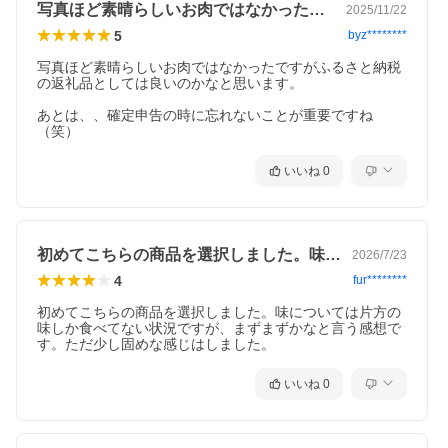
◇ーーーーーーーーーーーーー◆
写真ほど素晴らしいお肉ではなかったです…
2025/11/22
ファームフーズは「安心」「安全」「丁寧」をモットーに、高品
5
byz********
質の別海牛をお届けいたします。
お肉の美味しさだけでなく、その安全性にも自信を持っていま
写真ほど素晴らしいお肉ではなかったですがふるさと納税
す。
の返礼品としては良いのかなと思います。

◆ーーーーーーーーーーーーー◇
あとは、、確定申告の時に忘れないことが重要ですね
北海道別海町から、食卓に笑顔を
（笑）
◇ーーーーーーーーーーーーー◆
食材王国・北海道別海町の豊かな自然と愛情が育んだ別海牛。
その上質な味わいを、ご家庭で手軽に楽しめる焼肉セットはいか
いいね
0
がでしょうか?
■お礼品の内容について
・別海牛 特製甘だれ漬[400g×1パック]
原産地:北海道別海町/加工地:札幌市
初めてこちらの商品を選択しました。味に…
2026/7/23
賞味期限:発送日から30日(冷凍状態のまま)
・別海牛 特製味噌だれ[400g×1パック]
4
fur********
原産地:北海道別海町/加工地:北海道札幌市
賞味期限:発送日から30日(冷凍状態のまま)
初めてこちらの商品を選択しました。味については片方の
・特製甘だれ[50g×1パック]
味しか食べてない状況ですが、まずまずかなと言う感想で
製造地:北海道札幌市
す。ただ少し固めな感じはしました。
賞味期限:発送日から30日未開封
いいね
0
■原材料・成分
【別海牛 特製甘だれ漬】
牛肉(北海道産)、醤油、果糖ぶどう糖液糖、砂糖、りんごバルブ、