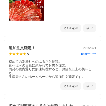
焼肉専門店仕込みの『特製甘だれ』と『特製味噌だれ』は子ども
から大人まで大好評。
濃いめの味付けで、ご飯がとまらない美味しさです。
◆ーーーーーーーーーーーーー◇
愛情かけた、高品質の北海道別海牛
◇ーーーーーーーーーーーーー◆
畜産農家の皆さんは、家族のように牛を大切に育てています。
いいね
0
牛は生き物ですから365日、休みなく世話を続けることが必要で
す。
農家たちの愛情がいっぱい詰まった、美味しさの秘訣をご紹介し
ます。
追加注文確定！
2025/9/21
◆ーーーーーーーーーーーーー◇
5
ppm********
美味しさの秘訣 1
こだわりの餌『名人』にて飼育
初めての別海町へのふるさと納税。

◇ーーーーーーーーーーーーー◆
食べ比べの言葉に惹かれてお肉を注文。

牛のお肉は食べたものから作られます。
同封の案内通りに解凍調理すると、お値段以上の美味し
普段の餌が肉のおいしさを決めると言っても過言ではありませ
さ。

ん。
生産者さんのホームページから追加注文確定です。
「美味しい穀物を与えた牛が、おいしい牛肉になる」という考え
から、特別な餌『名人』を与えています。
餌にこだわるからこそ、味わい深い旨みをもったお肉となるので
いいね
3
す。
◆ーーーーーーーーーーーーー◇
美味しさの秘訣 2
圧倒的大自然だからこその旨さ
初めて別海町のふるさと納税しました。す…
2025/10/13