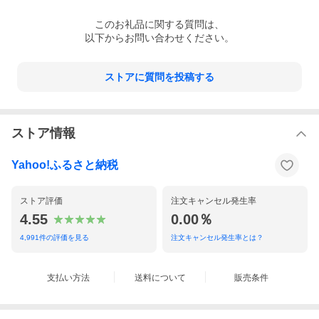
ら予告なく変更となる場合がございます。
お礼品に関する義務表示事項(原材料、栄養成分、アレルギー情
この
お礼品
に関する質問は、
報、添加物など)については、お礼品到着後、お礼品の包装容器の
以下からお問い合わせください。
表示ラベルをご確認ください。
・北海道白糠町のふるさと納税のお礼品となります。
ストアに質問を投稿する
・特定の自治体に対し金銭を寄附することを目的としたサービス
となります。
・こちらは、寄附を行ったことへの謝礼として、その自治体が利
用者に提供する物品またはサービスとなります。
・画像はイメージです。
ストア情報
・離島はお届けできません。
・こちらのお礼品は、当自治体以外にお住まいの方のみへのお届
Yahoo!ふるさと納税
けとなります。当自治体にお住まいの方についてはお礼品をお受
け取りいただけません。あらかじめご了承ください。
ストア評価
注文キャンセル発生率
4.55
0.00％
4,991
件の評価を見る
注文キャンセル発生率とは？
支払い方法
送料について
販売条件