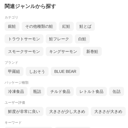
関連ジャンルから探す
カテゴリ
銀鮭
その他種類の鮭
紅鮭
鮭とば
トラウトサーモン
鮭フレーク
白鮭
スモークサーモン
キングサーモン
新巻鮭
ブランド
甲羅組
しおそう
BLUE BEAR
パッケージ種類
冷凍食品
瓶詰
チルド食品
レトルト食品
缶詰
ユーザー評価
鮮度が非常に良い
大きさが少し大きめ
大きさが大きめ
キーワード