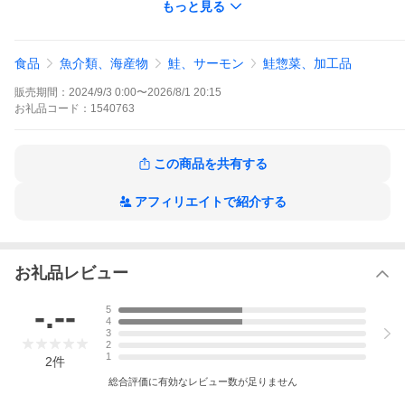
もっと見る
※離島・一部の地域におきましてはお届け時間帯指定を行うこと
ができません。
加工中にできてしまう『身割れ』『形の悪いもの、小さなもの』
食品
魚介類、海産物
鮭、サーモン
鮭惣菜、加工品
『色の薄いもの』や、お魚特有の『血のシミ』『黒っぽい色素の
シミ』等の訳あり品を集めました。 お刺身でも焼きでも、通常の
販売期間：
2024/9/3 0:00
〜
2026/8/1 20:15
商品と変わりなくお召し上がりいただけます。
お礼品
コード：
1540763
できてしまった数だけの不定期・数量限定です。
【キングを超えたエンペラーサーモン!】
この商品を共有する
自然に近い環境で育てられたアトランティックサーモン。
EPA、DHA、オメガ3の含有量が多く、キングサーモンよりも上質
ということから「エンペラーサーモン」とネーミングされまし
アフィリエイトで紹介する
た。
《より健康的に育てています》
ノルウェーで養殖されるアトランティックサーモンの中でも、よ
り健康的に成長する為に、
お礼品レビュー
過密養殖を避け、より自然に近い環境で、特別な餌を与え、育て
あげられます。
-.--
5
栄養価の高いエサにより濃厚な味と良質な脂、深みのある味わい
4
が特徴です。
3
その中から、大型の魚をよりすぐり、生食用に加工しました。
2
1
2
件
独自の調味工程で、軽めに味付け、余分な水分を除去致しまし
総合評価に有効なレビュー数が足りません
た。
扱いやすいように小骨を取り除き、小ブロックにカット冷凍し、