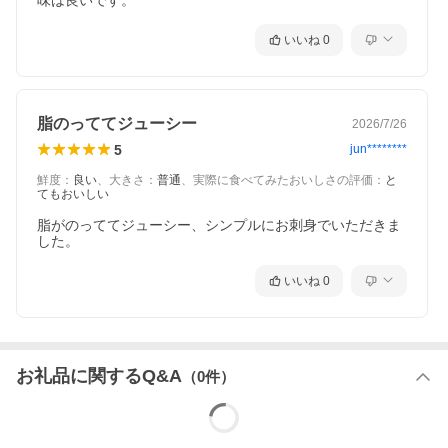
味は良いです。
アトランティックサーモン(ノルウェー産、養殖)、水飴、食塩、醸
造調味料/調味料(アミノ酸)、酸化防止剤(V.C、ブドウ種子抽出
物、チャ抽出物)、pH調整剤
いいね
0
■注意事項/その他
※加工中にできてしまう『身割れ』『形の悪いもの、小さなも
の』『色の薄いもの』や、お魚特有の『血のシミ』『黒っぽい色
素のシミ』等の訳あり品です。お刺身でも焼きでも、通常の商品
脂のっててジューシー
2026/7/26
と変わりなくお召し上がりいただけます。
5
jun********
※小骨を取り除いておりますが、まれに小骨が残っている場合が
ございますので、ご注意願います。
鮮度
：
良い
、
大きさ
：
普通
、
実際に食べてみたおいしさの評価
：
と
※パッケージが変更になる場合がございます。
てもおいしい
※部位はご指定いただけません。予めご了承ください。
脂がのっててジューシー、シンプルにお刺身でいただきま
した。
地場産品類型
3
当該地方団体の区域内において返礼品等の製造、加工その他の工
いいね
0
程のうち主要な部分を行うことにより相応の付加価値が生じてい
るものであること。
類型該当理由
町内事業者が独自の調味で味付けをして、余分な水分を除去し、
お礼品に関するQ&A
（
0
件）
小骨を取り除いて小ブロックにカットした。
このページは、提供元からの情報に基づき、作成・掲載をしてい
ます。
提供元の規格変更などに伴い、お礼品は、本サイト掲載の情報か