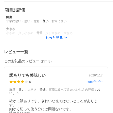
真空パックにてお届けしています。
項目別評価
《お召し上がり方》
お刺身はもちろんですが、カルパッチョやソテーでも美味しく頂
鮮度
けます。
非常に悪い
・
悪い
・
普通
・
良い
・
非常に良い
厚めにカットし、強火で表面にカリッと焦げ目をつけたレアステ
ーキもおススメです。
大きさ
きれいにカットするには、半解凍の状態が最適です。
小さめ
・
少し小さめ
・
普通
・
少し大きめ
・
大きめ
※小骨を取り除いておりますが、まれに小骨が残っている場合が
もっと見る
ございますので、ご注意願います。
《担当者から》
本当にありがたい高評価も多数いただいておりますが、「魚臭い
レビュー一覧
(生臭い)、口に合わない!」とのお声をいただくことも(涙)。
「より濃厚な旨味をお届けしたい」という思いから、独自の調味
このお礼品のレビュー
（口コミ）
に軽乾燥工程を施し、お刺身サーモンとスモークサーモンの良さ
を取り入れた商品です。
鮮度には細心の注意を払い製造しております。
特有の香り等が気になります場合は、サラダやカルパッチョ等を
訳ありでも美味しい
2026/6/17
おすすめしております。
4
tom********
■お礼品の内容について
鮮度
：
良い
、
大きさ
：
普通
、
実際に食べてみたおいしさの評価
：
お
・エンペラーサーモン[900g]
いしい
原産地:ノルウェー/加工地:北海道白糠町
賞味期限:製造日から冷凍で1年間
確かに訳ありです。きれいな塊ではないところがありま
す。

細かく切って使う分には問題ないです。

■原材料・成分