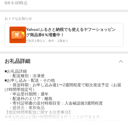
8/8 6:00
時点
おトクなお知らせ
Yahoo!ふるさと納税でも使えるヤフーショッピン
グ商品券8％増量中！
※決済上限など、条件・上限あり
お礼品詳細
■お礼品詳細
・配送種別：冷凍便
■お申し込み・配送・その他
・発送時期：お申し込み後1〜2週間程度で順次発送予定（お届
け時間帯指定可）
・申込受付期間：通年
・配達外のエリア：離島
・寄付証明書の送付時期目安：入金確認後3週間程度
・提供元：東和食品
【指定時間帯配送に関する注意事項】
※本お礼品はお届け時間帯指定を行うことができます。
※交通状況や天候により、ご指定いただいた時間帯にお届けでき
ない場合がございます。