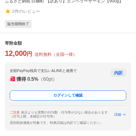
ふるさと納税 白糠町 【訳あり】エンペラーサーモン【900g】
2
件のレビュー
販売期間終了
寄附金額
12,000
円
送料無料
（
全国一律
）
全額PayPay残高で支払い&LINEと連携で
内訳
獲得
0.5
%
（
60
pt）
ログインして確認
ご注意
表示よりも実際の付与数・付与率が少ない場合があります
詳細
（付与上限、未確定の付与等）
原則税抜価格が対象です。特典詳細は内訳でご確認ください。