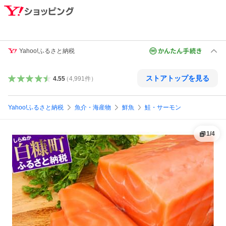
Yahoo!ふるさと納税
ストアトップを見る
4.55
（
4,991
件
）
Yahoo!ふるさと納税
魚介・海産物
鮮魚
鮭・サーモン
1
/
4