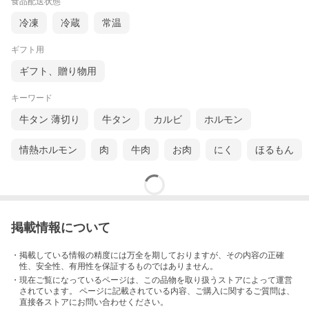
食品配送状態
冷凍
冷蔵
常温
ギフト用
ギフト、贈り物用
キーワード
牛タン 薄切り
牛タン
カルビ
ホルモン
情熱ホルモン
肉
牛肉
お肉
にく
ほるもん
掲載情報について
・掲載している情報の精度には万全を期しておりますが、その内容の正確
性、安全性、有用性を保証するものではありません。
・現在ご覧になっているページは、この
品物
を取り扱うストアによって運営
されています。 ページに記載されている内容
、ご購入に関するご質問は、
直接各ストアにお問い合わせください。