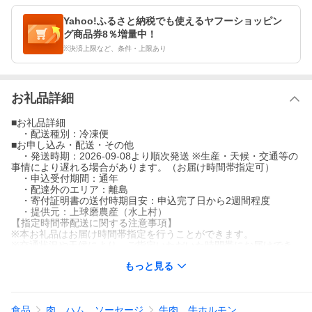
Yahoo!ふるさと納税でも使えるヤフーショッピン
グ商品券8％増量中！
※決済上限など、条件・上限あり
お礼品詳細
■お礼品詳細
・配送種別：冷凍便
■お申し込み・配送・その他
・発送時期：2026-09-08より順次発送 ※生産・天候・交通等の
事情により遅れる場合があります。（お届け時間帯指定可）
・申込受付期間：通年
・配達外のエリア：離島
・寄付証明書の送付時期目安：申込完了日から2週間程度
・提供元：上球磨農産（水上村）
【指定時間帯配送に関する注意事項】
※本お礼品はお届け時間帯指定を行うことができます。
※交通状況や天候により、ご指定いただいた時間帯にお届けでき
ない場合がございます。
もっと見る
※離島・一部の地域におきましてはお届け時間帯指定を行うこと
ができません。
牛タン下を結着加工して、薄切りスライスした商品です。ミンチ
食品
肉、ハム、ソーセージ
牛肉、牛ホルモン