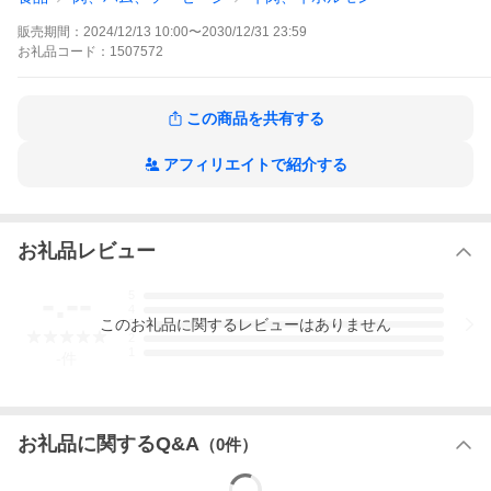
材として使用される部位ですが、
ミンチ材として使用しない場合は、基本廃棄される部位を一工夫
販売期間：
2024/12/13 10:00
〜
2030/12/31 23:59
加えて製品化しました。
フードロス抑制にも貢献しております。薄切り牛タンと非常に近
お礼品
コード：
1507572
い食感をお楽しみいただけるので、
焼肉、しゃぶしゃぶでお召し上がり下さい。
この商品を共有する
※訳ありの理由:結着加工の商品のため。カットにより形が不揃い
になる可能性があるため(品質にはまったく問題ありません)
アフィリエイトで紹介する
■生産者の声
様々な製品を提供させて頂き、皆様からの感謝の言葉や、時には
厳しいお言葉を頂く中で、従業員一同、製品に対する考えや思い
の変化がありました。
人吉から、全国の皆様に食べて頂ける事で良い製品を提供できる
お礼品レビュー
ように、日々奮闘中です。
-.--
5
■お礼品の内容について
4
・訳あり 牛タン スライス[500g×1P 計:0.5kg]
この
お礼品
に関するレビューはありません
3
原産地:海外産/製造地:熊本県あさぎり町/加工地:熊本県あさぎ
2
り町
1
-
件
賞味期限:製造日から365日
■原材料・成分
牛舌(輸入)/調味料(アミノ酸等)、pH調整剤、リン酸塩(Na)、酵素
お礼品に関するQ&A
（
0
件）
(一部に牛肉・ゼラチンを含む)