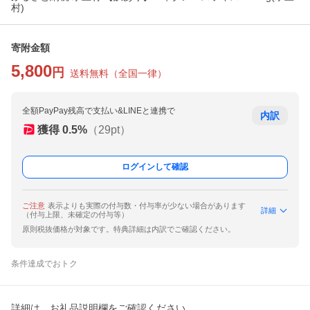
村)
寄附金額
5,800
円
送料無料
（
全国一律
）
全額PayPay残高で支払い&LINEと連携で
内訳
獲得
0.5
%
（
29
pt）
ログインして確認
ご注意
表示よりも実際の付与数・付与率が少ない場合があります
詳細
（付与上限、未確定の付与等）
原則税抜価格が対象です。特典詳細は内訳でご確認ください。
条件達成でおトク
詳細は、お礼品説明欄をご確認ください。