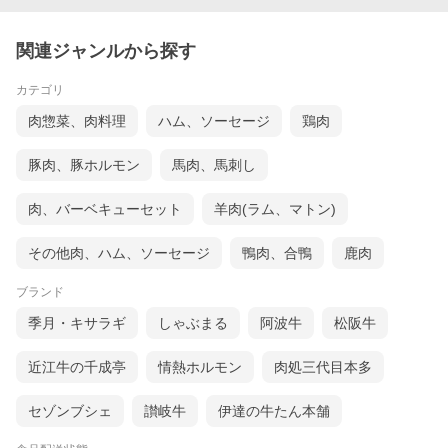
関連ジャンルから探す
カテゴリ
肉惣菜、肉料理
ハム、ソーセージ
鶏肉
豚肉、豚ホルモン
馬肉、馬刺し
肉、バーベキューセット
羊肉(ラム、マトン)
その他肉、ハム、ソーセージ
鴨肉、合鴨
鹿肉
ブランド
季月・キサラギ
しゃぶまる
阿波牛
松阪牛
近江牛の千成亭
情熱ホルモン
肉処三代目本多
セゾンブシェ
讃岐牛
伊達の牛たん本舗