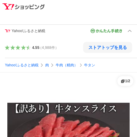
Yahoo!ふるさと納税
ストアトップを見る
4.55
（
4,988
件
）
Yahoo!ふるさと納税
肉
牛肉（精肉）
牛タン
1
/
2