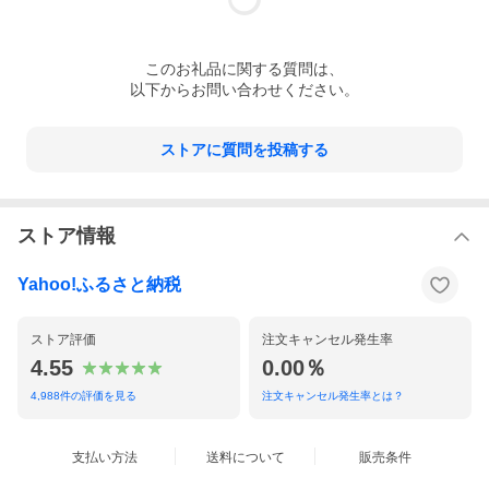
■注意事項/その他
※製品が到着しましたら冷凍庫で保管して下さい。
※一旦解凍したものを再冷凍すると品質が落ちる可能性がありま
すのでお止めください。
この
お礼品
に関する質問は、
※美味しく召し上がっていただくために同封のレシピをご参照く
ださい。
以下からお問い合わせください。
※産地は指定できません。
ストアに質問を投稿する
このページは、提供元からの情報に基づき、作成・掲載をしてい
ます。
提供元の規格変更などに伴い、お礼品は、本サイト掲載の情報か
ら予告なく変更となる場合がございます。
お礼品に関する義務表示事項(原材料、栄養成分、アレルギー情
ストア情報
報、添加物など)については、お礼品到着後、お礼品の包装容器の
表示ラベルをご確認ください。
Yahoo!ふるさと納税
・熊本県水上村のふるさと納税のお礼品となります。
・特定の自治体に対し金銭を寄附することを目的としたサービス
ストア評価
注文キャンセル発生率
となります。
4.55
0.00％
・こちらは、寄附を行ったことへの謝礼として、その自治体が利
用者に提供する物品またはサービスとなります。
4,988
件の評価を見る
注文キャンセル発生率とは？
・画像はイメージです。
・離島はお届けできません。
・こちらのお礼品は、当自治体以外にお住まいの方のみへのお届
けとなります。当自治体にお住まいの方についてはお礼品をお受
支払い方法
送料について
販売条件
け取りいただけません。あらかじめご了承ください。