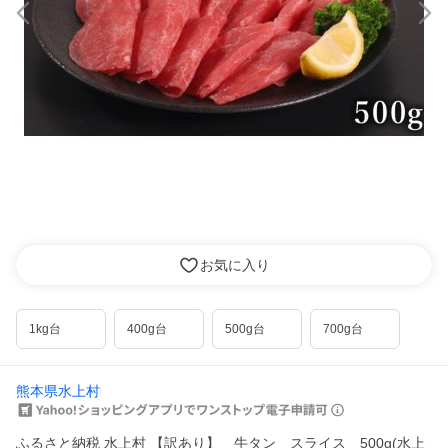
お気に入り
1kg台
400g台
500g台
700g台
熊本県水上村
ふるさと納税 水上村 【訳あり】 牛タン スライス 500g(水上