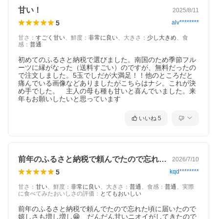
甘い！
2025/8/11
5
alv********
甘さ
：
すごく甘い
、
鮮度
：
非常に良い
、
大きさ
：
少し大きめ
、
食
感
：
普通
初めてのふるさと納税で選びました。南国のため季節フル
ーツに縁がなった（送料すごい）のですが、無料だったの
で注文しました。5玉でしだが大満足！！他のところだと
痛んでいる画像などありましたがこちらはナシ。これが決
め手でした。　主人の母も種も甘いと喜んでいました。来
年もお願いしたいと思っています
いいね
5
前年のふるさと納税で頼んでたので忘れた…
2026/7/10
5
kqd********
甘さ
：
甘い
、
鮮度
：
非常に良い
、
大きさ
：
普通
、
食感
：
普通
、
実際
に食べてみたおいしさの評価
：
とてもおいしい
前年のふるさと納税で頼んでたので忘れた頃に届いたので
嬉しさも増し増し😁　だんだん甘いニオイがしてきたので