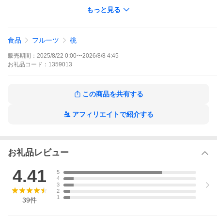
※離島・一部の地域におきましてはお届け時間帯指定を行うこと
もっと見る
ができません。
桃の事を熟知した畑の職人だからこそ分かる桃の『完熟』の合
図。極限まで熟したベストなタイミングで収穫しお届けする自慢
食品
フルーツ
桃
の逸品です!
販売期間：
2025/8/22 0:00
〜
2026/8/8 4:45
●恵まれた大地、山梨市
2022年7月山梨市を含む山梨県峡東地域が世界農業遺産に認定さ
お礼品
コード：
1359013
れました。これは、環境に適応した伝統的な農業を継承している
地域や文化が選ばれ、日本ではまだ13地域しか認定されていませ
ん。
この商品を共有する
●選び抜かれた桃をお届け
100%糖度センサー検査済の桃をお送りしています。
アフィリエイトで紹介する
光センサーで糖度・形・大きさ・着色を機械で検査し、安心して
食べられる高い品質の美味しい桃をお届けできる高機能共選機を
導入しています。そこで計られる桃の糖度は平均糖度12度以上で
す。
お礼品レビュー
●大玉〜中玉を厳選して直送します
5玉入り 直径 約84mm以上
4.41
5
8玉入り 直径 約70mm以上 の物が入ります。
4
3
■お礼品の内容について
2
・朝もぎ直送『桃』[約2kg(5〜8玉)]
1
39
件
原産地:山梨県山梨市
賞味期限:出荷日+5日