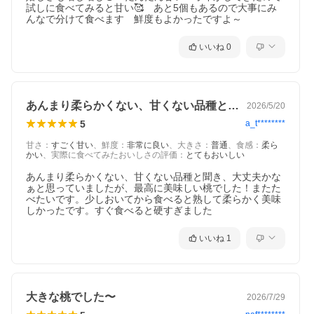
試しに食べてみると甘い🥰　あと5個もあるので大事にみ
んなで分けて食べます　鮮度もよかったですよ～
いいね
0
あんまり柔らかくない、甘くない品種と聞…
2026/5/20
5
a_t********
甘さ
：
すごく甘い
、
鮮度
：
非常に良い
、
大きさ
：
普通
、
食感
：
柔ら
かい
、
実際に食べてみたおいしさの評価
：
とてもおいしい
あんまり柔らかくない、甘くない品種と聞き、大丈夫かな
ぁと思っていましたが、最高に美味しい桃でした！またた
べたいです。少しおいてから食べると熟して柔らかく美味
しかったです。すぐ食べると硬すぎました
いいね
1
大きな桃でした〜
2026/7/29