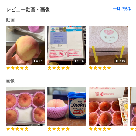
■原材料・成分
一覧で見る
レビュー動画・画像
桃【白鳳系・白桃系】
※品種指定不可
動画
■保存方法
・冷蔵便の場合、到着次第すぐに冷蔵庫に入れて保存をし、美味
しくお召し上がりください。
・冷蔵便で桃が硬い場合は、桃に付着した水分をふき取り、日の
当たらない通気性の良い場所にて常温で保存し、追熟させてお召
し上がりください。
0:13
0:16
0:10
■注意事項/その他
・寄付受付順に発送となるため、桃の品種はご指定できません。
何卒ご了承ください。
画像
・賞味期限はあくまで目安となりますので新鮮なうちにお早めに
お召し上がりください。
・返礼品が到着したら、すぐに開封して中身をご確認ください。
万が一ひどい傷み等あった場合は、直ちにサポートセンターまで
ご連絡をお願いいたします。
・厳密に検品し慎重に梱包発送しておりますが、配送時の衝撃や
配送時間、気象や温度変化などの条件により、傷みや変色等が発
生してしまう可能性がございます。ご理解ご了承ください。
・桃は大変デリケートな果物のため、多少の押しやあたりがある
場合がございますが、傷みではございませんのでご了承くださ
い。