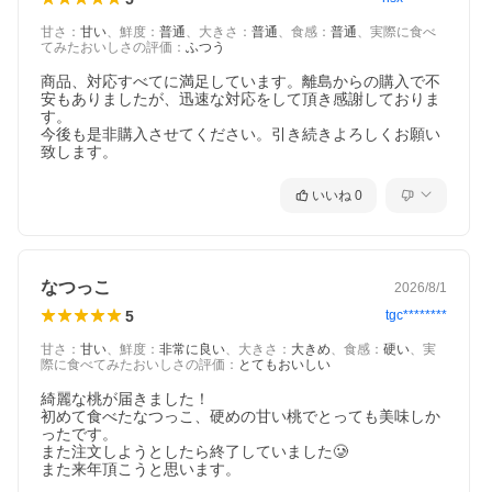
甘さ
：
甘い
、
鮮度
：
普通
、
大きさ
：
普通
、
食感
：
普通
、
実際に食べ
てみたおいしさの評価
：
ふつう
商品、対応すべてに満足しています。離島からの購入で不
安もありましたが、迅速な対応をして頂き感謝しておりま
す。

今後も是非購入させてください。引き続きよろしくお願い
致します。
いいね
0
なつっこ
2026/8/1
5
tgc********
甘さ
：
甘い
、
鮮度
：
非常に良い
、
大きさ
：
大きめ
、
食感
：
硬い
、
実
際に食べてみたおいしさの評価
：
とてもおいしい
綺麗な桃が届きました！

初めて食べたなつっこ、硬めの甘い桃でとっても美味しか
ったです。

また注文しようとしたら終了していました🥲

また来年頂こうと思います。