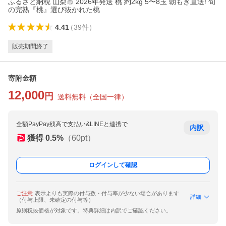
ふるさと納税 山梨市 2026年発送 桃 約2kg 5〜8玉 朝もぎ直送! 旬
の完熟『桃』選び抜かれた桃
4.41
（
39
件
）
販売期間終了
寄附金額
12,000
円
送料無料
（
全国一律
）
全額PayPay残高で支払い&LINEと連携で
内訳
獲得
0.5
%
（
60
pt）
ログインして確認
ご注意
表示よりも実際の付与数・付与率が少ない場合があります
詳細
（付与上限、未確定の付与等）
原則税抜価格が対象です。特典詳細は内訳でご確認ください。