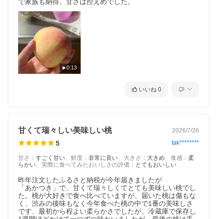
で家族も納得。甘さは控えめでした。
報、添加物など)については、お礼品到着後、お礼品の包装容器の
表示ラベルをご確認ください。
・山梨県山梨市のふるさと納税のお礼品となります。
・特定の自治体に対し金銭を寄附することを目的としたサービス
となります。
・こちらは、寄附を行ったことへの謝礼として、その自治体が利
用者に提供する物品またはサービスとなります。
0:13
・画像はイメージです。
・離島はお届けできません。
・こちらのお礼品は、当自治体以外にお住まいの方のみへのお届
いいね
0
けとなります。当自治体にお住まいの方についてはお礼品をお受
け取りいただけません。あらかじめご了承ください。
甘くて瑞々しい美味しい桃
2026/7/26
5
tak********
甘さ
：
すごく甘い
、
鮮度
：
非常に良い
、
大きさ
：
大きめ
、
食感
：
柔
らかい
、
実際に食べてみたおいしさの評価
：
とてもおいしい
昨年注文したふるさと納税が今年届きましたが

「あかつき」で、甘くて瑞々しくてとても美味しい桃でし
た。桃が大好きで食べ比べていますが、届いた桃は傷もな
く、渋みの後味もなく今年食べた桃の中で1番の美味しさ
です、最初から程よい柔らかさでしたが、冷蔵庫で保存し