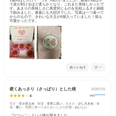
1週間ほどかけて一つずつ味わいましたが、最後の桃は手
で皮が剥けるほど柔らかくなり、これまた美味しかったで
す。あまりの美味しさに再度同じものを先程ふるさと納税
で頼みました。家族にも大好評でした。写真は一つ食べて
からのもので、きれいな大玉が6個入っていました！箱も
可愛かったです。
いいね
0
硬くあっさり（さっぱり）とした桃
2026/7/25
4
vnn********
甘さ
：
甘さ控えめ
、
鮮度
：
非常に良い
、
大きさ
：
少し大きめ
、
食
感
：
硬い
、
実際に食べてみたおいしさの評価
：
おいしい
『なつっこ』という桃が届きました。
