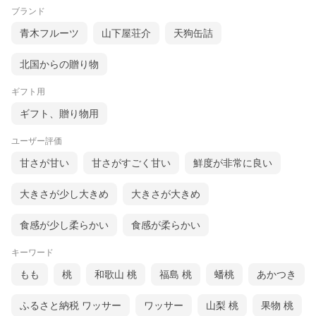
ブランド
青木フルーツ
山下屋荘介
天狗缶詰
北国からの贈り物
ギフト用
ギフト、贈り物用
ユーザー評価
甘さが甘い
甘さがすごく甘い
鮮度が非常に良い
大きさが少し大きめ
大きさが大きめ
食感が少し柔らかい
食感が柔らかい
キーワード
もも
桃
和歌山 桃
福島 桃
蟠桃
あかつき
ふるさと納税 ワッサー
ワッサー
山梨 桃
果物 桃