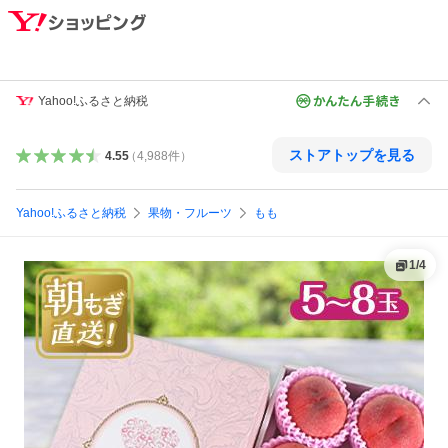
Yahoo!ふるさと納税
ストアトップを見る
4.55
（
4,988
件
）
Yahoo!ふるさと納税
果物・フルーツ
もも
1
/
4