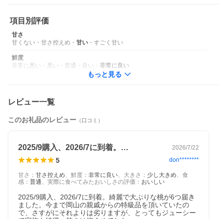
・お礼品名にある数量【○〜○玉】は重さ、大きさを調整しての配
送になるため個数の指定は致しかねます。
・記載の重量は箱の規格のため、実重量には差異が生じます。
項目別評価
・桃の形状により実重量に差異が生じるため、重量は目安となり
ます。
甘さ
・申し込み順に順次発送させて頂きます。ただし、天候、収穫
甘くない
・
甘さ控えめ
・
甘い
・
すごく甘い
量、収穫時期の変動により発送が前後する場合が御座います。ご
了承ください。
鮮度
・同じ系統種でも収穫時期や天候により“軟らかめ”または“硬め”の
非常に悪い
・
悪い
・
普通
・
良い
・
非常に良い
桃になる場合がございます。
もっと見る
・全品糖度センサーを通しておりますが、時期や天候、果肉の硬
軟によって食した際の感じ方に差がある場合がございます。
・外箱は予告なく変更となる場合がございます。予めご了承下さ
レビュー一覧
い。
・画像はイメージです。
このお礼品のレビュー
（口コミ）
※お届け期間内に長期のご不在等ございましたら、お早めにサポ
ートセンターへご連絡をお願いいたします。
※長期不在により受け取れなかった場合の再送はいたしかねま
2025/9購入、2026/7に到着。…
2026/7/22
す。
※返礼品のお届け日は指定できません。
5
don********
甘さ
：
甘さ控えめ
、
鮮度
：
非常に良い
、
大きさ
：
少し大きめ
、
食
感
：
普通
、
実際に食べてみたおいしさの評価
：
おいしい
このページは、提供元からの情報に基づき、作成・掲載をしてい
ます。
2025/9購入、2026/7に到着。綺麗で大ぶりな桃が6つ届き
提供元の規格変更などに伴い、お礼品は、本サイト掲載の情報か
ました。今まで岡山の親戚からの特級品を頂いていたの
ら予告なく変更となる場合がございます。
で、さすがにそれよりは劣りますが、とってもジューシー
お礼品に関する義務表示事項(原材料、栄養成分、アレルギー情