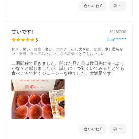
いいね
0
甘いです!
2026/7/30
5
bab********
甘さ
：
甘い
、
鮮度
：
良い
、
大きさ
：
少し大きめ
、
食感
：
少し柔らか
い
、
実際に食べてみたおいしさの評価
：
とてもおいしい
二週間程で届きました。開けた見た目は数日先に食べよう
かな？と感じましたが、試しに一つ剥くいてみるととても
食べごろで甘くジューシーな桃でした。大満足です!
いいね
0