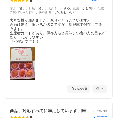
5
naf********
甘さ
：
甘い
、
鮮度
：
良い
、
大きさ
：
大きめ
、
食感
：
少し硬い
、
実際
に食べてみたおいしさの評価
：
とてもおいしい
大きな桃が届きました、ありがとうございます♪

表面は硬く、追い熟が必要ですが、冷蔵庫で保存して楽し
みます。

生産者カードがあり、保存方法と美味しい食べ方の目安が
あり、わかりやすい

いいね
0
商品、対応すべてに満足しています。離島…
2026/7/15
5
nsx********