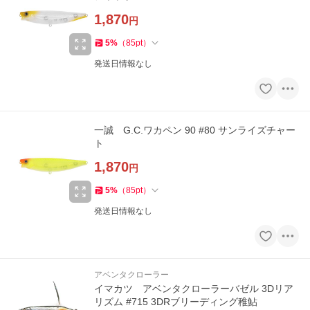
1,870
円
5
%
（
85
pt
）
発送日情報なし
一誠 G.C.ワカペン 90 #80 サンライズチャー
ト
1,870
円
5
%
（
85
pt
）
発送日情報なし
アベンタクローラー
イマカツ アベンタクローラーバゼル 3Dリア
リズム #715 3DRブリーディング稚鮎