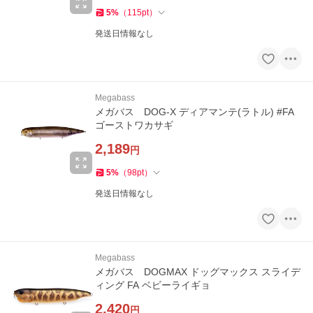
5
%
（
115
pt
）
発送日情報なし
Megabass
メガバス DOG-X ディアマンテ(ラトル) #FA
ゴーストワカサギ
2,189
円
5
%
（
98
pt
）
発送日情報なし
Megabass
メガバス DOGMAX ドッグマックス スライデ
ィング FA ベビーライギョ
2,420
円