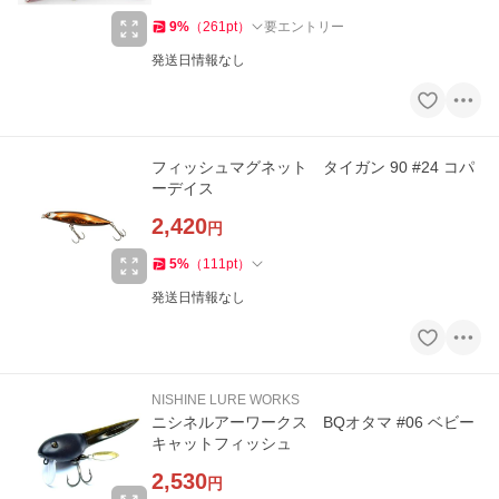
9
%
（
261
pt
）
要エントリー
発送日情報なし
フィッシュマグネット タイガン 90 #24 コパ
ーデイス
2,420
円
5
%
（
111
pt
）
発送日情報なし
NISHINE LURE WORKS
ニシネルアーワークス BQオタマ #06 ベビー
キャットフィッシュ
2,530
円