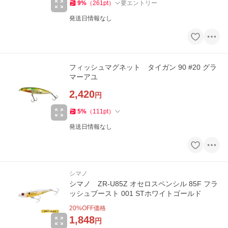
9
%
（
261
pt
）
要エントリー
発送日情報なし
フィッシュマグネット タイガン 90 #20 グラ
マーアユ
2,420
円
5
%
（
111
pt
）
発送日情報なし
シマノ
シマノ ZR-U85Z オセロスペンシル 85F フラ
ッシュブースト 001 STホワイトゴールド
20
%OFF価格
1,848
円