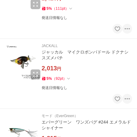
5
%
（
111
pt
）
発送日情報なし
JACKALL
ジャッカル マイクロポンパドール ドクナシ
スズメバチ
2,013
円
5
%
（
92
pt
）
発送日情報なし
モード（EverGreen）
エバーグリーン ワンズバグ #244 エメラルド
シャイナー