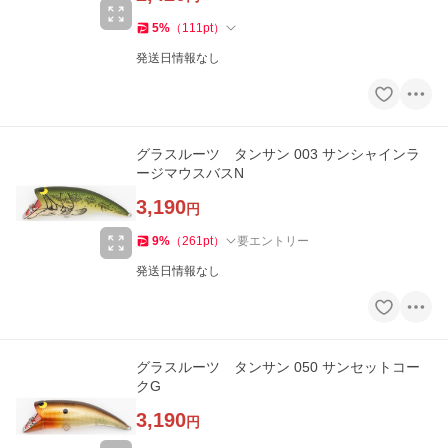
5
%
（
111
pt
）
発送日情報なし
グラスルーツ タンサン 003 サンシャインラ
ージマウスバスN
3,190
円
9
%
（
261
pt
）
要エントリー
発送日情報なし
グラスルーツ タンサン 050 サンセットコー
クG
3,190
円