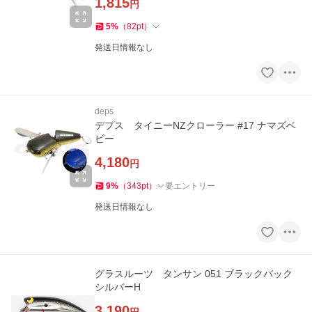
1,815
円
5
%
（
82
pt
）
発送日情報なし
deps
デプス タイニーNZクローラー #17 ナマズベ
ビー
4,180
円
9
%
（
343
pt
）
要エントリー
発送日情報なし
グラスルーツ タンサン 051 ブラックバック
シルバーH
3,190