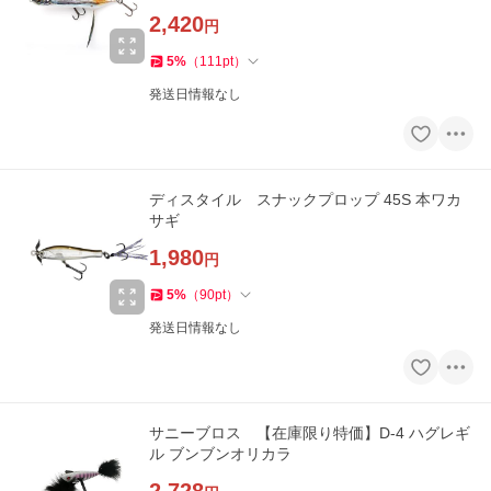
2,420
円
5
%
（
111
pt
）
発送日情報なし
ディスタイル スナックプロップ 45S 本ワカ
サギ
1,980
円
5
%
（
90
pt
）
発送日情報なし
サニーブロス 【在庫限り特価】D-4 ハグレギ
ル ブンブンオリカラ