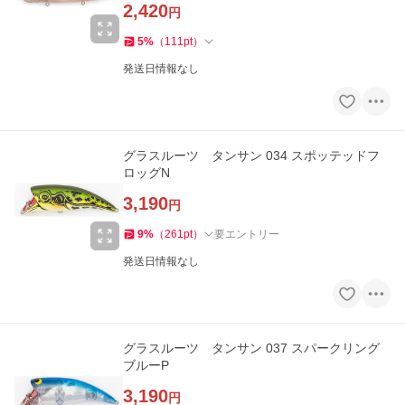
2,420
円
5
%
（
111
pt
）
発送日情報なし
グラスルーツ タンサン 034 スポッテッドフ
ロッグN
3,190
円
9
%
（
261
pt
）
要エントリー
発送日情報なし
グラスルーツ タンサン 037 スパークリング
ブルーP
3,190
円