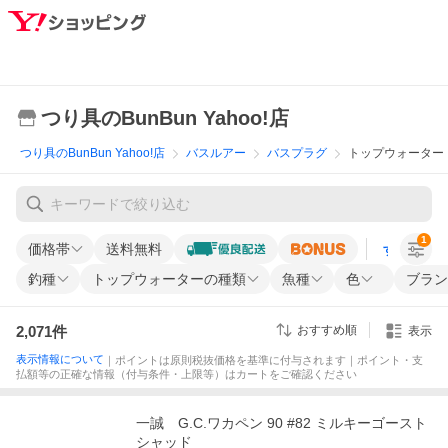
つり具のBunBun Yahoo!店
つり具のBunBun Yahoo!店
バスルアー
バスプラグ
トップウォーター
1
価格帯
送料無料
すべての条
釣種
トップウォーターの種類
魚種
色
ブラン
2,071
件
おすすめ順
表示
表示情報について
｜ポイントは原則税抜価格を基準に付与されます｜ポイント・支
払額等の正確な情報（付与条件・上限等）はカートをご確認ください
一誠 G.C.ワカペン 90 #82 ミルキーゴースト
シャッド