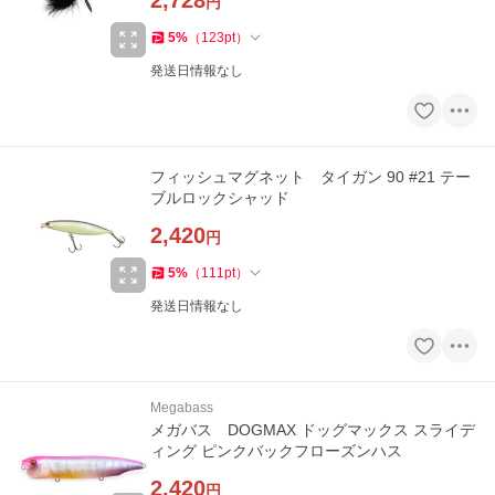
2,728
円
5
%
（
123
pt
）
発送日情報なし
フィッシュマグネット タイガン 90 #21 テー
ブルロックシャッド
2,420
円
5
%
（
111
pt
）
発送日情報なし
Megabass
メガバス DOGMAX ドッグマックス スライデ
ィング ピンクバックフローズンハス
2,420
円