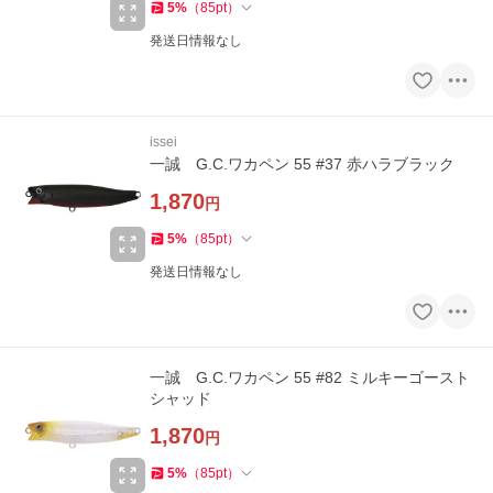
5
%
（
85
pt
）
発送日情報なし
issei
一誠 G.C.ワカペン 55 #37 赤ハラブラック
1,870
円
5
%
（
85
pt
）
発送日情報なし
一誠 G.C.ワカペン 55 #82 ミルキーゴースト
シャッド
1,870
円
5
%
（
85
pt
）