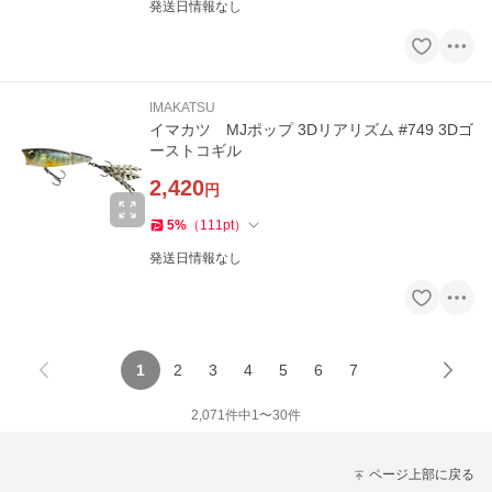
発送日情報なし
IMAKATSU
イマカツ MJポップ 3Dリアリズム #749 3Dゴ
ーストコギル
2,420
円
5
%
（
111
pt
）
発送日情報なし
1
2
3
4
5
6
7
2,071
件中
1
〜
30
件
ページ上部に戻る