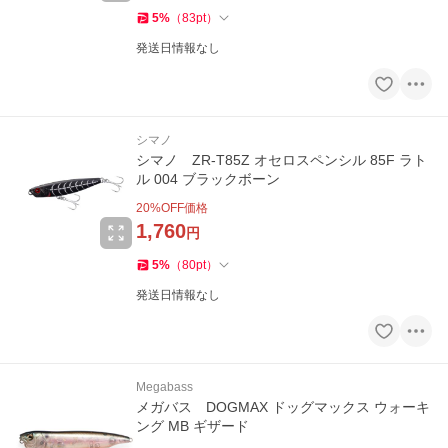
5
%
（
83
pt
）
発送日情報なし
シマノ
シマノ ZR-T85Z オセロスペンシル 85F ラト
ル 004 ブラックボーン
20
%OFF価格
1,760
円
5
%
（
80
pt
）
発送日情報なし
Megabass
メガバス DOGMAX ドッグマックス ウォーキ
ング MB ギザード