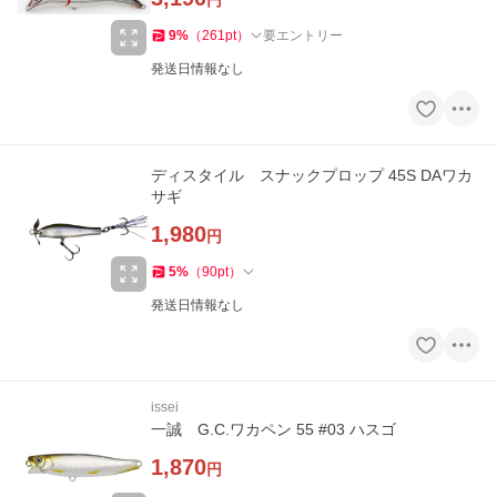
円
9
%
（
261
pt
）
要エントリー
発送日情報なし
ディスタイル スナックプロップ 45S DAワカ
サギ
1,980
円
5
%
（
90
pt
）
発送日情報なし
issei
一誠 G.C.ワカペン 55 #03 ハスゴ
1,870
円