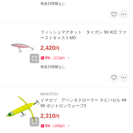
発送日情報なし
フィッシュマグネット タイガン 90 #22 ファ
ーストキャストMD
2,420
円
5
%
（
111
pt
）
発送日情報なし
IMAKATSU
イマカツ アベンタクローラー チビバゼル #9
98 ポジトロンウェーブ3
2,310
円
5
%
（
105
pt
）