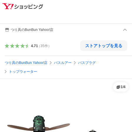
つり具のBunBun Yahoo!店
ストアトップを見る
4.71
（
35
件
）
つり具のBunBun Yahoo!店
バスルアー
バスプラグ
トップウォーター
1
/
4