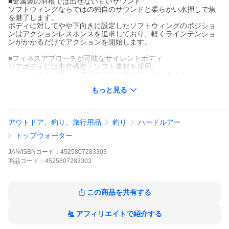
■金属製の羽根では出せない甘いサウンド
ソフトウィングならではの独自のサウンドと柔らかい水押しで魚
を魅了します。
ボディに対してやや下向きに設定したソフトウィングのポジショ
ンはアクションレスポンスを追求しており、軽くラインテンショ
ンがかかるだけでアクションを開始します。
■フィネスアプローチが可能なサイレントボディ
リアボディには中空構造・ソフト素材を採用。
ソフトでナチュラルな着水音で魚に違和感を与えません。
また、ボディとフックの接触音を抑えることで余計なプレッシャ
もっと見る
ーを軽減します。
■高いフッキング性能
ソフトボディはバスのバイトに対して素直に口の中へ入り込みや
アウトドア、釣り、旅行用品
釣り
ハードルアー
すく、羽根モノにありがちなミスバイトの確率を軽減します。
トップウォーター
■ソフトウィング
金属製の羽根では出せない甘いサウンドと柔らかい水押しで魚を
JAN/ISBNコード：
4525807283303
魅了します。
商品
コード：
4525807283303
■ソフトボディ
リアボディに中空構造のソフトボディを採用。
特有の透け感で止めている状態でもバイトを誘発します。
■硬質樹脂ヘッド・貫通ワイヤー
この商品を共有する
硬質樹脂ヘッドと貫通ワイヤー構造を採用する事で、高い強度を
確保しています。
■フロントアイ特殊構
アフィリエイトで紹介する