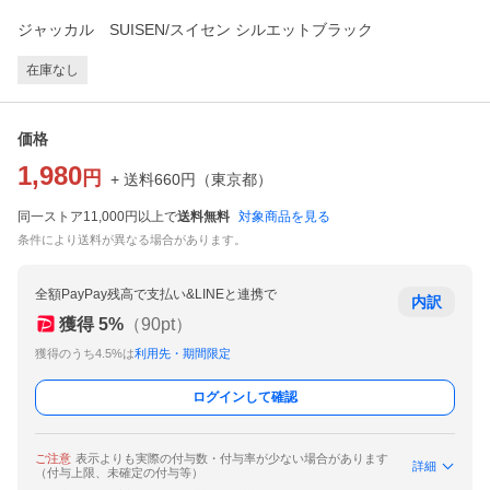
ジャッカル SUISEN/スイセン シルエットブラック
在庫なし
価格
1,980
円
+ 送料
660
円
（
東京都
）
同一ストア11,000円以上で
送料無料
対象商品を見る
条件により送料が異なる場合があります。
全額PayPay残高で支払い&LINEと連携で
内訳
獲得
5
%
（
90
pt）
獲得のうち4.5%は
利用先・期間限定
ログインして確認
ご注意
表示よりも実際の付与数・付与率が少ない場合があります
詳細
（付与上限、未確定の付与等）