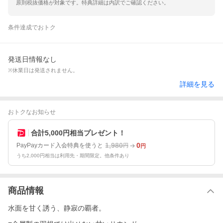
原則税抜価格が対象です。特典詳細は内訳でご確認ください。
条件達成でおトク
発送日情報なし
※休業日は発送されません。
詳細を見る
おトクなお知らせ
合計5,000円相当プレゼント！
1,980
0
PayPayカード入会特典を使うと
円
円
うち2,000円相当は利用先・期間限定。他条件あり
商品情報
水面を甘く誘う、静寂の覇者。