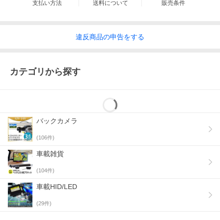
支払い方法
送料について
販売条件
違反
商品の
申告をする
カテゴリから探す
バックカメラ
(
106
件)
車載雑貨
(
104
件)
車載HID/LED
(
29
件)