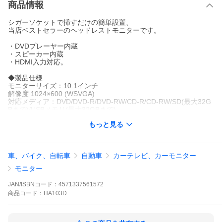
商品情報
シガーソケットで挿すだけの簡単設置、
当店ベストセラーのヘッドレストモニターです。
・DVDプレーヤー内蔵
・スピーカー内蔵
・HDMI入力対応。
◆製品仕様
モニターサイズ：10.1インチ
解像度 1024×600 (WSVGA)
対応メディア：DVD/DVD-R/DVD-RW/CD-R/CD-RW/SD(最大32G
Bまで)/USBメモリ(最大32GBまで)
対応映像・音楽形式：MP4(480p)/AVI/RMVB/FLV/MPG
もっと見る
対応画像形式：JPEG
リージョンコード：リージョンフリー
レジューム機能
動作電圧：DC12V/1.5A
車、バイク、自転車
自動車
カーテレビ、カーモニター
消費電力：約12W
HDMI：Ver.1.3
モニター
メニュー言語：英/中/独/伊/仏/スペイン/ポルトガル
本体重量：(約) 0.9kg
JAN/ISBNコード：
4571337561572
商品
コード：
HA103D
◆セット内容
シガーソケット用電源ケーブル 約2.4m
電源・映像ケーブル 約1.6m
取り付け用ブラケット