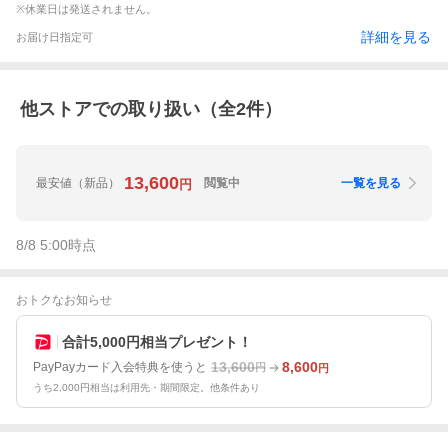
※休業日は発送されません。
詳細を見る
お届け日指定可
他ストアでの取り扱い（全
2
件）
13,600
最安値
（新品）
閲覧中
一覧を見る
円
8/8 5:00
時点
おトクなお知らせ
合計5,000円相当プレゼント！
13,600
8,600
PayPayカード入会特典を使うと
円
円
うち2,000円相当は利用先・期間限定。他条件あり