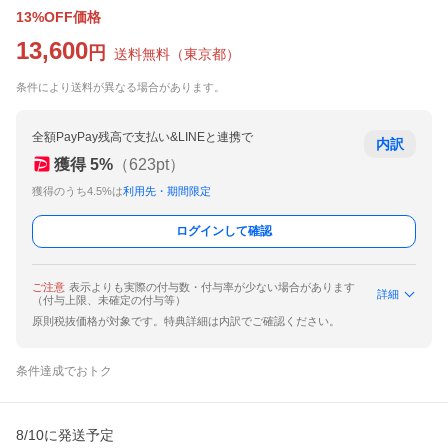
13%OFF価格
13,600
円
送料無料
（
東京都
）
条件により送料が異なる場合があります。
全額PayPay残高で支払い&LINEと連携で
内訳
獲得
5
%
（
623
pt）
獲得のうち4.5%は
利用先・期間限定
ログインして確認
ご注意
表示よりも実際の付与数・付与率が少ない場合があります
詳細
（付与上限、未確定の付与等）
原則税抜価格が対象です。特典詳細は内訳でご確認ください。
条件達成でおトク
8/10に発送予定