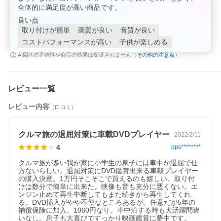
全体的に満足度が高い商品です。
良い点
取り付けが簡単
画質が良い
音質が良い
コストパフォーマンスが高い
子供が楽しめる
その他の注意点
AI回答の正確性や商品の効果は保証されません（
）
レビュー一覧
レビュー内容
（口コミ）
クルマ旅の退屈対策に車載DVDプレイヤー
2022/2/11
4
pps********
クルマ旅が多い我が家に小学生の息子には車中が退屈で仕
方ないらしい。退屈対策にDVD鑑賞出来る車載プレイヤー
の購入決意。1万円そこそこで買えるのも嬉しい。取り付
けは数分で簡単に出来た。映像も音も充分に悪くない。エ
ンジン止めて再生中断してもまた続きから再生してくれ
る。DVD挿入がやや不便なところあるが。任意だが5年の
補償保険に加入、1060円なり。車中泊する時も大活躍間違
いなし。息子も大喜びですっかり映画鑑賞に夢中です。