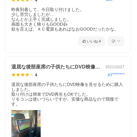
昨夜到着して、今日取り付けました。

少し苦労しましたが…

なんとか上手く完成しました。

画面も大きく映りもGOOD👍

欲を言えば、ＡＣ電源もあればなおGOODだったかな。
いいね
4
退屈な後部座席の子供たちにDVD映像を…
2021/10/27
4
jr1********
退屈な後部座席の子供たちにDVD映像を見せるために購入
しました。

取り付けは簡単でDVD再生もOKでした。

リモコンは使いづらいですが、安価な商品なので我慢で
す。