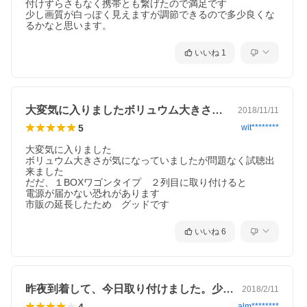
付けずらさもなく携帯とも繋げたので満足です

少し画質が白っぽく見えますが調節できるので多少良くな
るかなと思います。
いいね
1
大変気に入りましたボリュウム大きさが気…
2018/11/11
5
wit********
大変気に入りました　

ボリュウム大きさが気になっていましたが問題なく試聴出
来ました

だだ、１BOXワゴンタイプ　２列目に取り付けると

電源が届かない恐れがあります

市販の延長したため　グッドです
いいね
6
昨夜到着して、今日取り付けました。少し…
2018/2/11
4
alm********