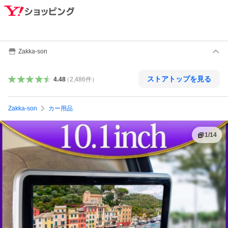
Zakka-son
ストアトップを見る
4.48
（
2,486
件
）
Zakka-son
カー用品
1
/
14