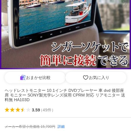
おまかせ比較
お気に入り
ヘッドレストモニター 10.1インチ DVDプレーヤー 車 dvd 後部座
席 モニター SONY製光学レンズ採用 CPRM 対応 リアモニター 送
料無 HA103D
3.59
（
49
件
）
メーカー希望小売価格
15,700
円
詳細