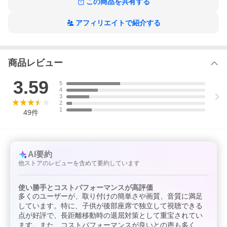
この商品を共有する
ブラケット固定用ネジ
シャフト用アダプター
リモコン
アフィリエイトで紹介する
取扱説明書(日本語)
※仕様および外観は予告なく変更されることがあります
※自作DVD、ファイルは再生できない場合がございます。
※2025年12月現在、iPhone15以降を使用してのHDMI入力が表示
商品レビュー
されないトラブルの報告を受けています。Appleによる改善をお待
ちください。他のOS,Androidでの入力は確認済みです。
3.59
5
4
3
2
1
49
件
AI要約
他ストアのレビューを含めて要約しています
使い勝手とコストパフォーマンスが高評価
多くのユーザーが、取り付けの簡単さや画質、音質に満足
しています。特に、子供が後部座席で独立して視聴できる
点が好評で、長距離移動時の退屈対策として重宝されてい
ます。また、コストパフォーマンスが良いとの声も多く、