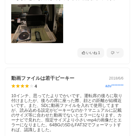
いいね
1
動画ファイルは若干ピーキー
2018/6/6
4
azu********
10インチ、思ってたよりでかいです。運転席の後ろに取り
付けましたが、後ろの席に座った際、顔との距離が結構近
いです。また、SDに動画ファイルを入れて使用してます
が、読み込める設定がピーキーなのか？マニュアルに記載
のサイズ等に合わせた動画でないとエラーになります。カ
ーナビで見れた、指定サイズより小さいmp4の画像だとエ
ラーになりました。64BGのSDもFAT32でフォーマットす
れば、認識しました。