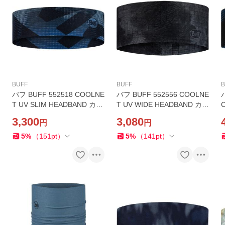
BUFF
BUFF
B
バフ BUFF 552518 COOLNE
バフ BUFF 552556 COOLNE
T UV SLIM HEADBAND カラ
T UV WIDE HEADBAND カラ
C
ーAHIN AZURE ヘッドバン
ーBONSY GRAPHITE ヘッド
3,300
3,080
円
円
ド UPF50 ランニング ジム
バンド UPF50 ランニング ジ
ヨガ ストレッチ スポーツ
ム ヨガ ストレッチ スポーツ
5
%
（
151
pt
）
5
%
（
141
pt
）