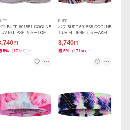
UFF
BUFF
バフ BUFF 601551 COOLNE
バフ BUFF 601568 COOLNE
 UV ELLIPSE カラーLOER
T UV ELLIPSE カラーAKEI
GLORY BLUE ヘッドバンド
MULTI ヘッドバンド UPF50
3,740
3,740
円
円
UPF50 ランニング ジム ヨガ
ランニング ジム ヨガ ストレ
ストレッチ スポーツ
ッチ スポーツ
5
%
（
171
pt
）
5
%
（
171
pt
）