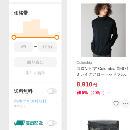
価格帯
〜
絞り込む
Columbia
コロンビア Columbia XE971
条件を解除
3 レイクアローヘッドフルジ
ップフーディ カラーBLACK
8,910
円
(010) オムニフリーズゼロ メ
送料無料
ンズ 長袖 冷却機能 UPF50
5
%
（
408
pt
）
日焼け止め フード
条件付き送料無料
条件なし