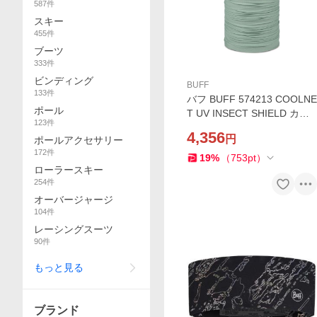
587
件
スキー
455
件
ブーツ
333
件
ビンディング
BUFF
133
件
バフ BUFF 574213 COOLNE
ポール
T UV INSECT SHIELD カラ
123
件
ーSOLID SEAGROVE GREE
4,356
円
ポールアクセサリー
N 日焼け防止 UPF50 防虫効
172
件
果 ネックチューブ アウトド
19
%
（
753
pt
）
ローラースキー
ア 釣り 登山 キャンプ
254
件
オーバージャージ
104
件
レーシングスーツ
90
件
もっと見る
ブランド