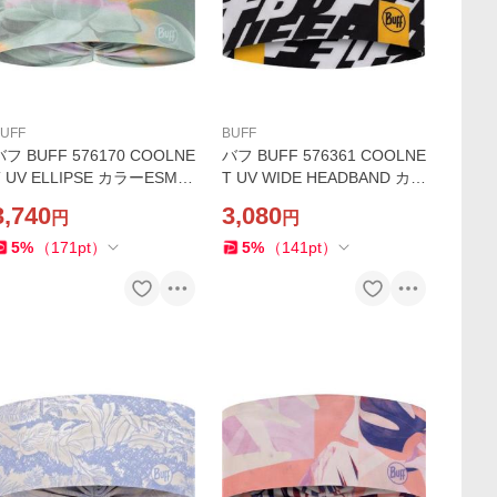
UFF
BUFF
バフ BUFF 576170 COOLNE
バフ BUFF 576361 COOLNE
 UV ELLIPSE カラーESME
T UV WIDE HEADBAND カラ
RALD SEAGROVE GREEN
ーSENIA AZALEA ヘッドバ
3,740
3,080
円
円
ヘッドバンド UPF50 ランニ
ンド UPF50 ランニング ジム
ング ジム ヨガ ストレッチ ス
ヨガ ストレッチ スポーツ
5
%
（
171
pt
）
5
%
（
141
pt
）
ポーツ