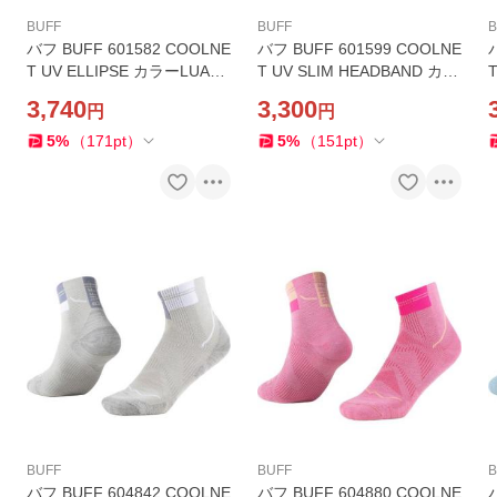
BUFF
BUFF
B
バフ BUFF 601582 COOLNE
バフ BUFF 601599 COOLNE
T UV ELLIPSE カラーLUAD
T UV SLIM HEADBAND カラ
T
SEAGROVE GREEN ヘッド
ーANTER BLACK ヘッドバン
3,740
3,300
円
円
バンド UPF50 ランニング ジ
ド UPF50 ランニング ジム
ム ヨガ ストレッチ スポーツ
ヨガ ストレッチ スポーツ
5
%
（
171
pt
）
5
%
（
151
pt
）
BUFF
BUFF
B
バフ BUFF 604842 COOLNE
バフ BUFF 604880 COOLNE