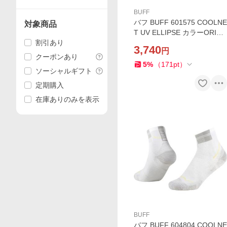
BUFF
バフ BUFF 601575 COOLNE
対象商品
T UV ELLIPSE カラーORISA
割引あり
PINK AZALEA ヘッドバンド
3,740
円
UPF50 ランニング ジム ヨガ
クーポンあり
ストレッチ スポーツ
5
%
（
171
pt
）
ソーシャルギフト
定期購入
在庫ありのみを表示
BUFF
バフ BUFF 604804 COOLNE