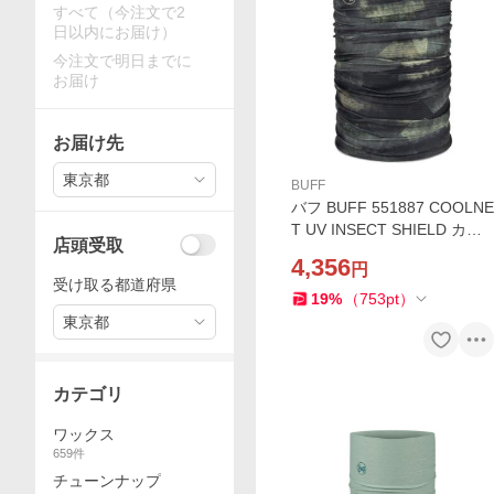
すべて（今注文で2
日以内にお届け）
今注文で明日までに
お届け
お届け先
東京都
BUFF
バフ BUFF 551887 COOLNE
T UV INSECT SHIELD カラ
店頭受取
ーRIAKION MULTI 日焼け防
4,356
円
止 UPF50 防虫効果 ネックチ
受け取る都道府県
ューブ アウトドア 釣り 登山
19
%
（
753
pt
）
キャンプ
東京都
カテゴリ
ワックス
659
件
チューンナップ