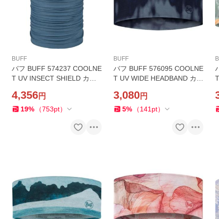
BUFF
BUFF
B
バフ BUFF 574237 COOLNE
バフ BUFF 576095 COOLNE
T UV INSECT SHIELD カラ
T UV WIDE HEADBAND カラ
T
ーSOLID SLATE 日焼け防止
ーMINES GRAPHITE ヘッド
4,356
3,080
円
円
UPF50 防虫効果 ネックチュ
バンド UPF50 ランニング ジ
ーブ アウトドア 釣り 登山 キ
ム ヨガ ストレッチ スポーツ
19
%
（
753
pt
）
5
%
（
141
pt
）
ャンプ