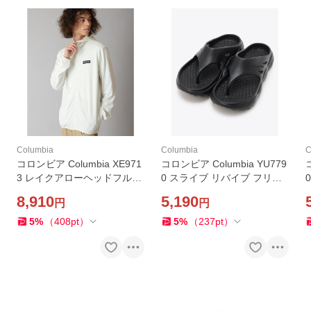
Columbia
Columbia
C
コロンビア Columbia XE971
コロンビア Columbia YU779
3 レイクアローヘッドフルジ
0 スライブ リバイブ フリッ
ップフーディ カラーSea Salt
プ カラーBLACK(010) サン
8,910
5,190
円
円
(125) オムニフリーズゼロ メ
ダル ユニセックス カジュア
ンズ 長袖 冷却機能 UPF50
ル タウン アウトドア キャン
5
%
（
408
pt
）
5
%
（
237
pt
）
日焼け止め フード
プ