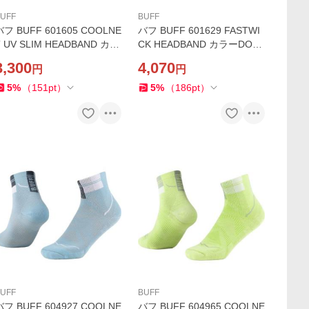
UFF
BUFF
バフ BUFF 601605 COOLNE
バフ BUFF 601629 FASTWI
 UV SLIM HEADBAND カラ
CK HEADBAND カラーDOVI
ーESMERALD FLUOR FUC
C ULTRAMARINE ヘッドバ
3,300
4,070
円
円
HSIA ヘッドバンド UPF50
ンド ランニング ジム ヨガ ス
ランニング ジム ヨガ ストレ
トレッチ スポーツ
5
%
（
151
pt
）
5
%
（
186
pt
）
ッチ スポーツ
UFF
BUFF
バフ BUFF 604927 COOLNE
バフ BUFF 604965 COOLNE