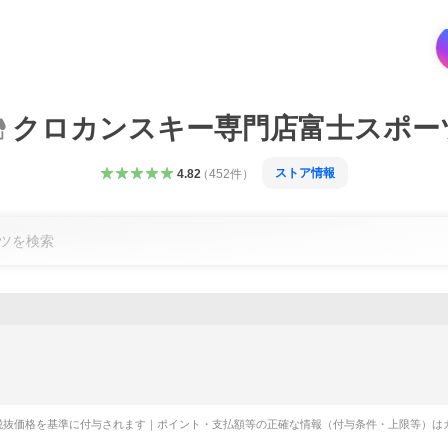
クロカンスキー専門店富士スポー
ストア情報
4.82
（
452
件
）
税抜価格を基準に付与されます｜ポイント・支払額等の正確な情報（付与条件・上限等）は