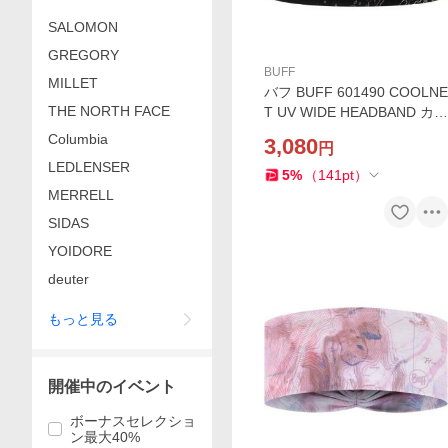
SALOMON
GREGORY
BUFF
MILLET
バフ BUFF 601490 COOLNE
THE NORTH FACE
T UV WIDE HEADBAND カラ
ーANTER BLACK ヘッドバン
Columbia
3,080
円
ド UPF50 ランニング ジム
LEDLENSER
ヨガ ストレッチ スポーツ
5
%
（
141
pt
）
MERRELL
SIDAS
YOIDORE
deuter
もっと見る
開催中のイベント
ボーナスセレクショ
ン最大40%