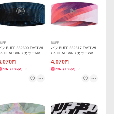
UFF
BUFF
バフ BUFF 552600 FASTWI
バフ BUFF 552617 FASTWI
K HEADBAND カラーMALC
CK HEADBAND カラーWAE
AZURE ヘッドバンド ランニ
PURPLE ヘッドバンド ラン
4,070
4,070
円
円
ング ジム ヨガ ストレッチ ス
ニング ジム ヨガ ストレッチ
ポーツ
スポーツ
5
%
（
186
pt
）
5
%
（
186
pt
）