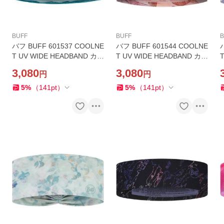
BUFF
BUFF
B
バフ BUFF 601537 COOLNE
バフ BUFF 601544 COOLNE
T UV WIDE HEADBAND カラ
T UV WIDE HEADBAND カラ
T
ーALER TEAL ヘッドバンド
ーSENIA AZALEA ヘッドバ
3,080
3,080
円
円
UPF50 ランニング ジム ヨガ
ンド UPF50 ランニング ジム
ストレッチ スポーツ
ヨガ ストレッチ スポーツ
5
%
（
141
pt
）
5
%
（
141
pt
）