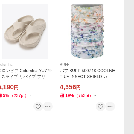
olumbia
BUFF
コロンビア Columbia YU779
バフ BUFF 500748 COOLNE
0 スライブ リバイブ フリッ
T UV INSECT SHIELD カラ
プ カラーDark Stone(278) サ
ーLUAD MULTI 日焼け防止
5,190
4,356
円
円
ンダル ユニセックス カジュ
UPF50 防虫効果 ネックチュ
アル タウン アウトドア キャ
ーブ アウトドア 釣り 登山 キ
5
%
（
237
pt
）
19
%
（
753
pt
）
ンプ
ャンプ