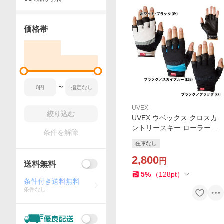
価格帯
〜
UVEX
絞り込む
UVEX ウベックス クロスカ
ントリースキー ローラース
条件を解除
キーグローブ サイクリング
在庫なし
グローブ エルゴグリップ シ
ョートフィンガーグローブ U
2,800
円
送料無料
171 クリックポスト対応可
5
%
（
128
pt
）
条件付き送料無料
条件なし