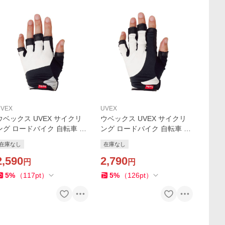
UVEX
UVEX
ウベックス UVEX サイクリ
ウベックス UVEX サイクリ
ング ロードバイク 自転車 ロ
ング ロードバイク 自転車 ロ
ーラースキー エルゴグリッ
ーラースキー エルゴグリッ
在庫なし
在庫なし
プ ショートフィンガーグロ
プ ミドルフィンガーグロー
ーブ U191
2,590
ブ U192
2,790
円
円
5
%
（
117
pt
）
5
%
（
126
pt
）