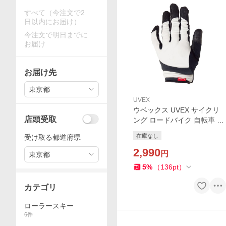
すべて（今注文で2
日以内にお届け）
今注文で明日までに
お届け
お届け先
東京都
UVEX
ウベックス UVEX サイクリ
店頭受取
ング ロードバイク 自転車 ロ
ーラースキー エルゴグリッ
在庫なし
受け取る都道府県
プ ロングフィンガーグロー
ブ U193
2,990
円
東京都
5
%
（
136
pt
）
カテゴリ
ローラースキー
6
件