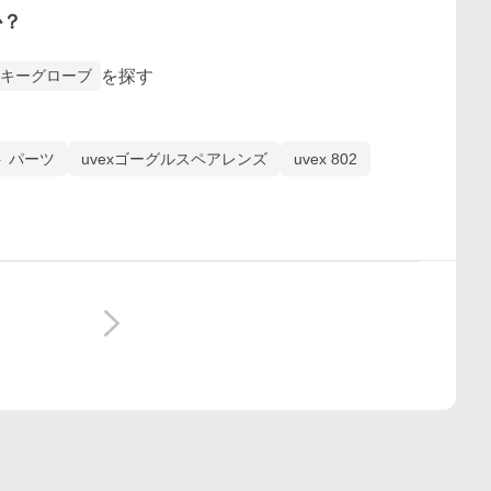
か？
を探す
スキーグローブ
ト パーツ
uvexゴーグルスペアレンズ
uvex 802