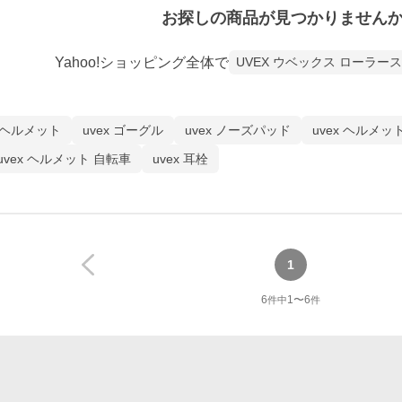
お探しの商品が見つかりません
Yahoo!ショッピング全体で
UVEX ウベックス ローラー
x ヘルメット
uvex ゴーグル
uvex ノーズパッド
uvex ヘルメッ
uvex ヘルメット 自転車
uvex 耳栓
1
6
1
〜
6
件中
件