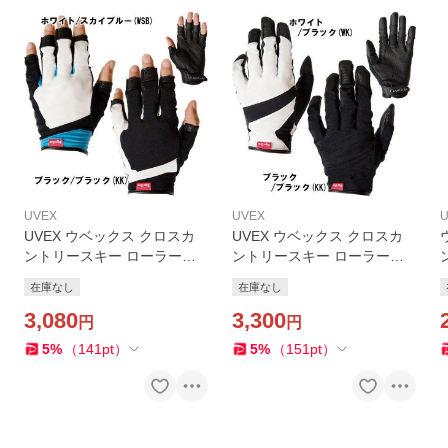
UVEX
UVEX
UVEX ウベックス クロスカ
UVEX ウベックス クロスカ
ントリースキー ローラース
ントリースキー ローラース
キーグローブ サイクリング
キーグローブ サイクリング
在庫なし
在庫なし
グローブ エルゴグリップ ミ
グローブ エルゴグリップ ロ
ドルフィンガーグローブ U17
3,080
ングフィンガーグローブ U17
3,300
円
円
2 クリックポスト対応可
3 クリックポスト対応可
5
%
（
141
pt
）
5
%
（
151
pt
）