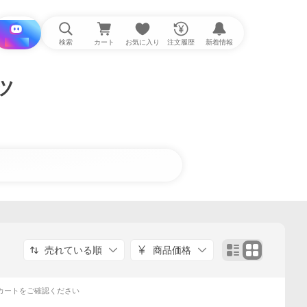
i と探す
検索
カート
お気に入り
注文履歴
新着情報
ツ
売れている順
商品価格
カートをご確認ください