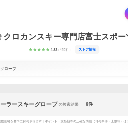
クロカンスキー専門店富士スポー
ストア情報
4.82
（
452
件
）
 ローラースキーグローブ
6
件
の検索結果
税抜価格を基準に付与されます｜ポイント・支払額等の正確な情報（付与条件・上限等）は