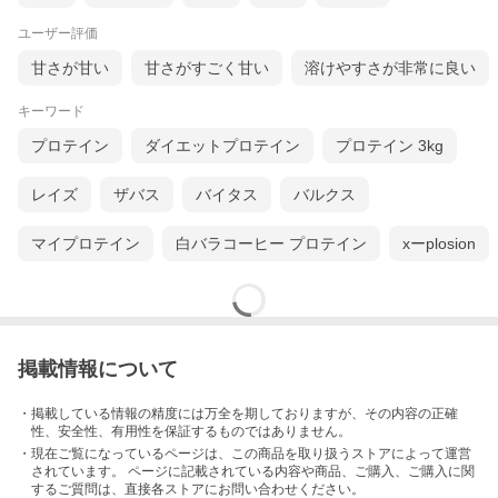
ユーザー評価
甘さが甘い
甘さがすごく甘い
溶けやすさが非常に良い
キーワード
プロテイン
ダイエットプロテイン
プロテイン 3kg
レイズ
ザバス
バイタス
バルクス
マイプロテイン
白バラコーヒー プロテイン
xーplosion
掲載情報について
・掲載している情報の精度には万全を期しておりますが、その内容の正確
性、安全性、有用性を保証するものではありません。
・現在ご覧になっているページは、この
商品
を取り扱うストアによって運営
されています。 ページに記載されている内容
や商品、ご購入
、ご購入に関
するご質問は、直接各ストアにお問い合わせください。