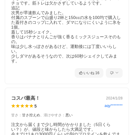
チョです。筋トレは欠かさずしているようです。

追記

次男が早速飲んでみました。

付属のスプーンで山盛り2杯と150ccの水を100均で購入し
た蓋付きのコップに入れて、ダマになりにくいように氷を
1個。

蓋して15秒シェイク。

香りはバナナとりんごが強く香るミックスジュースそのも
の。

味は少し水っぽさがあるけど、運動後には丁度いいらし
い。

少しダマがあるそうなので、次は60秒シェイクしてみま
す。
いいね
16
コスパ最高！
2024/1/28
5
aqy********
甘さ
：
甘さ控えめ
、
溶けやすさ
：
悪い
注文から届くまで少し時間がかかりました（5日くら
い？）が、値段と味からしたら大満足です。

今までは1キロ3000円くらいの別のプロテインを飲んでま