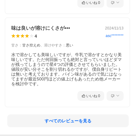
いいね
0
味は良いが溶けにくさが•••
2024/11/13
4
asc********
甘さ
：
甘さ控えめ
、
溶けやすさ
：
悪い
水で溶かしても美味しいですが、牛乳で溶かすとかなり美
味しいです。ただ何回振っても絶対と言っていいほどダマ
が残ってしまうので星4つの評価とさせてもらいました。
値段が安い分そこを割り切れるかですが、僕自身リピート
は無いと考えております。パイン味があるので気にはなっ
てますが最近500円ほどの値上げもあったため他メーカー
を検討中です。
いいね
0
すべてのレビューを見る