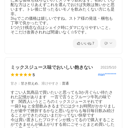
に変な後味も残らないのでスッキリ飲めます。初めてで心
配な方はとりあえずこれを選んでおけば失敗は無いかと思
います。トレ後に甘ったるいモノを飲みたくない方にも是
非。

3㎏でこの価格は嬉しいですね。ストア様の発送・梱包も
丁寧で良かったです。

1つだけ残念な点はシェイク時にダマになりやすいこと。
そこだけ改善されれば間違いなく☆5です。
いいね
7
ミックスジュース味でおいしい飽きない
2022/5/10
5
man********
甘さ
：
甘さ控えめ
、
溶けやすさ
：
普通
すごい人気商品で買いたいと思っても3か月ぐらい待たさ
れた記憶があります　一言で言うとフルーツ牛乳の味で
す　関西人いうところのミックスジュースそれです

一袋3 kg と全部飲みきるまでには少々お時間がかかりまし
たが途中で挫折するかなと思いながらも毎日毎日飲み続け
ることができたのはいまだかってない快挙です

今は買い置きしたプロテインが残ってるので購入すること
ができませんが値上がりする前にごそっとまとめ買いした