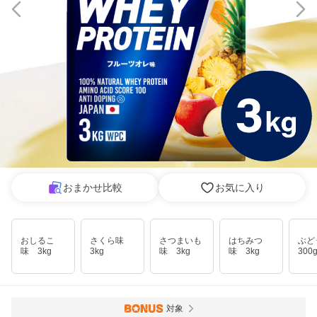
おまかせ比較
お気に入り
おしるこ
さくら味
さつまいも
はちみつ
ぶ
味 3kg
3kg
味 3kg
味 3kg
300
対象