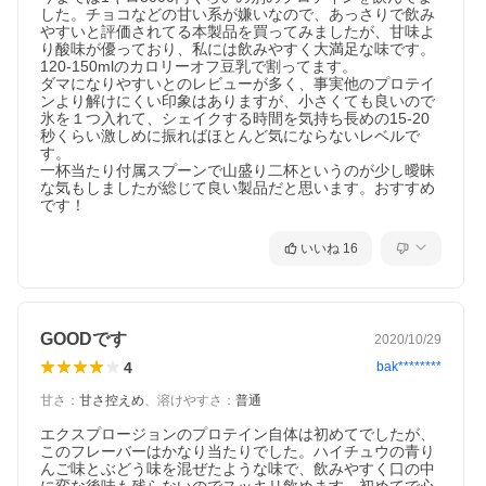
した。チョコなどの甘い系が嫌いなので、あっさりで飲み
やすいと評価されてる本製品を買ってみましたが、甘味よ
り酸味が優っており、私には飲みやすく大満足な味です。

120-150mlのカロリーオフ豆乳で割ってます。

ダマになりやすいとのレビューが多く、事実他のプロテイ
ンより解けにくい印象はありますが、小さくても良いので
氷を１つ入れて、シェイクする時間を気持ち長めの15-20
秒くらい激しめに振ればほとんど気にならないレベルで
す。

一杯当たり付属スプーンで山盛り二杯というのが少し曖昧
な気もしましたが総じて良い製品だと思います。おすすめ
です！
いいね
16
GOODです
2020/10/29
4
bak********
甘さ
：
甘さ控えめ
、
溶けやすさ
：
普通
エクスプロージョンのプロテイン自体は初めてでしたが、
このフレーバーはかなり当たりでした。ハイチュウの青り
んご味とぶどう味を混ぜたような味で、飲みやすく口の中