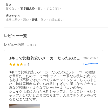
甘さ
甘くない
・
甘さ控えめ
・
甘い
・
すごく甘い
溶けやすさ
非常に悪い
・
悪い
・
普通
・
良い
・
非常に良い
レビュー一覧
レビュー内容
（口コミ）
3キロで比較的安いメーカーだったのとフ…
2025/11/27
4
hsm********
3キロで比較的安いメーカーだったのとフレーバーの種類
が豊富だったので、その中でフルーツ系なら後味が残って
もあまり不快ではないのでフルーツミックスにしてみまし
た。味は毎日飲んでいられる甘すぎない感じなのでチョコ
系など後味ひくようなフレーバーよりよいのかな

シェイクは水に入れたら即シャッフル、ひつこいくらいシ
ャッフルしないとだまになります。入れてチンタラやって
るとだまだまです。