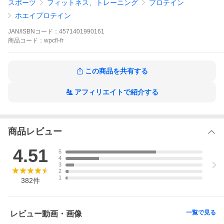
スポーツ
フィットネス、トレーニング
プロテイン
関連ワード: 送料無料 筋肉 高タンパク質 運動 スポーツ ダイエッ
ホエイプロテイン
ト 国産 X-PLOSION
エクスプロージョンの主原料（乳清たんぱく）は 成長ホルモンを
JAN/ISBNコード：
4571401990161
使用していない乳牛の生乳を使用しております。 （不使用証明書
商品
コード：
wpcfl-fr
確認済）
この商品を共有する
アフィリエイトで紹介する
商品レビュー
4.51
5
4
3
2
1
382
件
一覧で見る
レビュー動画・画像