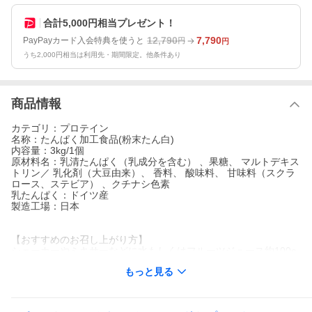
合計5,000円相当プレゼント！
12,790
7,790
PayPayカード入会特典を使うと
円
円
うち2,000円相当は利用先・期間限定。他条件あり
商品情報
カテゴリ：プロテイン
名称：たんぱく加工食品(粉末たん白)
内容量：3kg/1個
原材料名：乳清たんぱく（乳成分を含む） 、果糖、 マルトデキス
トリン／ 乳化剤（大豆由来）、 香料、 酸味料、 甘味料（スクラ
ロース、ステビア） 、クチナシ色素
乳たんぱく：ドイツ産
製造工場：日本
【おすすめのお召し上がり方】
シェーカーやミキサーなどに水もしくはフルーツジュース約100c
c〜150ccと本製品を付属スプーンで山盛り2杯程度（約30g）を入
もっと見る
れてください。
蓋をしっかり閉め、10秒ほどシェイクして、お召し上がりくださ
い。