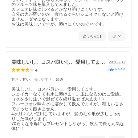
のフルーツ味を購入してみました。

カフェオレ味に比べるとかなり溶けにくいです。

自分の力が弱いのか、疲れるぐらいシェイクしないと溶け
ません、ダマになります。

お味は美味しいですが、溶けにくいので⭐︎4です。
いいね
1
美味しいし、コスパ良いし、愛用してます…
2026/2/11
4
aph********
甘さ
：
甘い
、
溶けやすさ
：
普通
美味しいし、コスパ良いし、愛用してます。

シェイカーなくても水に溶けます。玉になるのはご愛嬌。
（水を少し注いで混ぜてを繰り返せば大丈夫！）

フルーツオレ味を水に溶かして飲んでますが、程よい甘さ
でまったく飽きません。

4ヶ月くらい使用していますが、髪の毛や爪が少ししっか
りした気がします。

70近くなる母にもプレゼントしながら、飲んで長く元気な
体に！