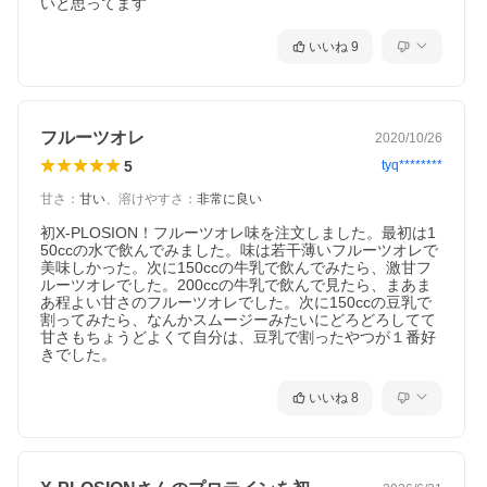
いと思ってます
いいね
9
フルーツオレ
2020/10/26
5
tyq********
甘さ
：
甘い
、
溶けやすさ
：
非常に良い
初X-PLOSION！フルーツオレ味を注文しました。最初は1
50ccの水で飲んでみました。味は若干薄いフルーツオレで
美味しかった。次に150ccの牛乳で飲んでみたら、激甘フ
ルーツオレでした。200ccの牛乳で飲んで見たら、まあま
あ程よい甘さのフルーツオレでした。次に150ccの豆乳で
割ってみたら、なんかスムージーみたいにどろどろしてて
甘さもちょうどよくて自分は、豆乳で割ったやつが１番好
きでした。
いいね
8