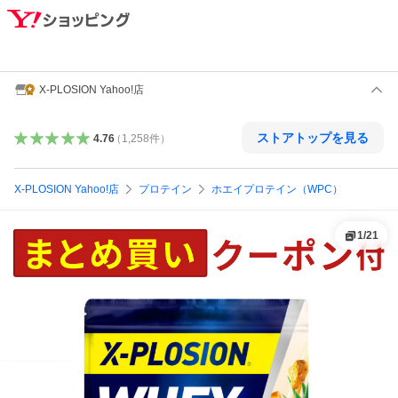
X-PLOSION Yahoo!店
ストアトップを見る
4.76
（
1,258
件
）
X-PLOSION Yahoo!店
プロテイン
ホエイプロテイン（WPC）
1
/
21