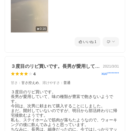
0:16
いいね
1
３度目のリピ買いです。長男が愛用してい…
2021/3/31
4
xuo********
甘さ
：
甘さ控えめ
、
溶けやすさ
：
普通
３度目のリピ買いです。

長男が愛用していて、味の種類が豊富で飽きないようで
す。

今回は、次男に頼まれて購入することにしました。

まだ。開封していないのですが、明日から部活終わりに帰
宅後飲むようです。

私も、ステイホームで筋肉が落ちたようなので、ウォーキ
ングの後に飲んでみようと思っています。

ちなみに、長男は、細身だったのに、今ではしっかりマッ