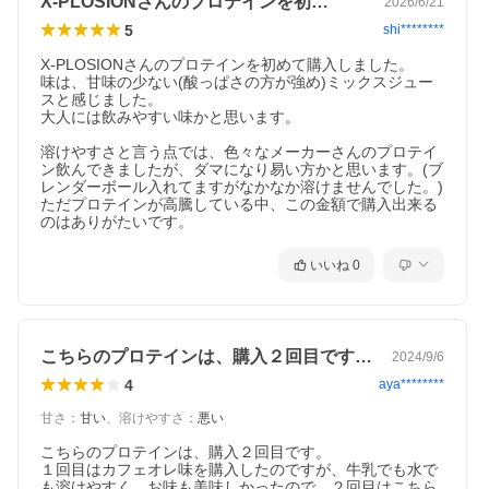
X-PLOSIONさんのプロテインを初…
2026/6/21
5
shi********
X-PLOSIONさんのプロテインを初めて購入しました。

味は、甘味の少ない(酸っぱさの方が強め)ミックスジュー
スと感じました。

大人には飲みやすい味かと思います。

溶けやすさと言う点では、色々なメーカーさんのプロテイ
ン飲んできましたが、ダマになり易い方かと思います。(ブ
レンダーボール入れてますがなかなか溶けませんでした。)

ただプロテインが高騰している中、この金額で購入出来る
のはありがたいです。
いいね
0
こちらのプロテインは、購入２回目です。…
2024/9/6
4
aya********
甘さ
：
甘い
、
溶けやすさ
：
悪い
こちらのプロテインは、購入２回目です。

１回目はカフェオレ味を購入したのですが、牛乳でも水で
も溶けやすく、お味も美味しかったので、２回目はこちら