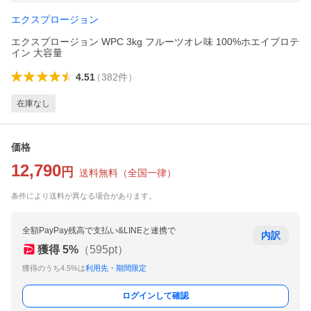
エクスプロージョン
エクスプロージョン WPC 3kg フルーツオレ味 100%ホエイプロテ
イン 大容量
4.51
（
382
件
）
在庫なし
価格
12,790
円
送料無料
（
全国一律
）
条件により送料が異なる場合があります。
全額PayPay残高で支払い&LINEと連携で
内訳
獲得
5
%
（
595
pt）
獲得のうち4.5%は
利用先・期間限定
ログインして確認