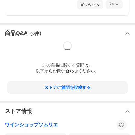
いいね
0
ごろごろ大きめダイスカットされたセミハードチーズが食べ応え
抜群。秋田の魚醤「しょっつる」と、発酵調味料のチカラでうま
みたっぷりの味わいに仕上げました。秋田県産塩麹とレモンが香
商品Q&A
（
0
件）
る爽やかな味わいです。ほのかな酸味とバジルの風味で、チーズ
をさっぱりとお召し上がり頂けます。白ワインとの相性抜群で
す。
この
商品
に関する質問は、
以下からお問い合わせください。
ワイ
ごろっとうまみチーズのオイル漬け(塩麹＆レモン)
ン名
(ごろっとうまみチーズのオイル漬け(塩麹＆レモン))
（原
ストアに質問を投稿する
語）
生産
ノルテカルタ
者
(NORTE CARTA)
（原
ストア情報
語）
原産
日本・-
国・
ワインショップソムリエ
地域
原材
プロセスチーズ(国内製造)、食用オリーブ油（スペイン製