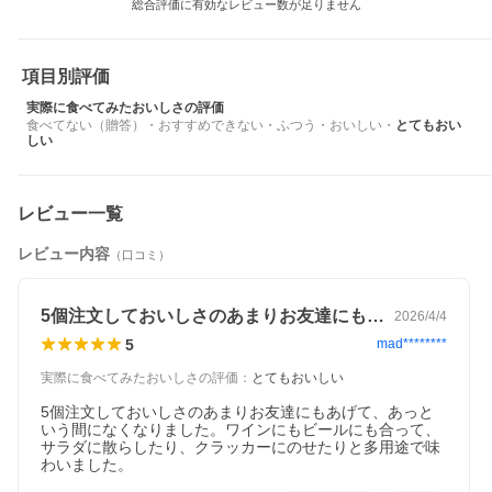
総合評価に有効なレビュー数が足りません
項目別評価
実際に食べてみたおいしさの評価
食べてない（贈答）
・
おすすめできない
・
ふつう
・
おいしい
・
とてもおい
しい
ノルテカルタ
NORTE CARTA
レビュー一覧
ごろっとしたチーズの食感と、ほんのり香るレモンの風味が白
ワインとの相性抜群！
レビュー内容
（口コミ）
5個注文しておいしさのあまりお友達にも…
2026/4/4
5
mad********
実際に食べてみたおいしさの評価
：
とてもおいしい
5個注文しておいしさのあまりお友達にもあげて、あっと
いう間になくなりました。ワインにもビールにも合って、
サラダに散らしたり、クラッカーにのせたりと多用途で味
わいました。