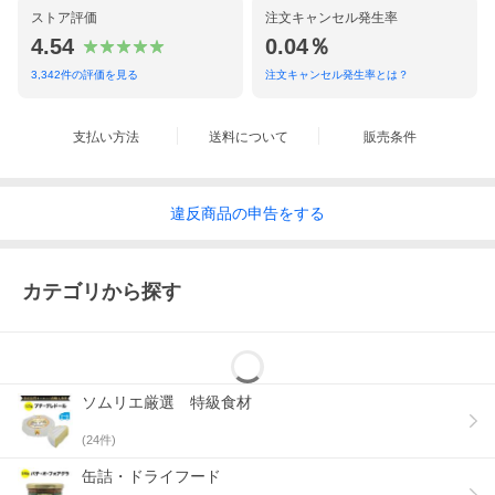
料名
造）、塩麹(秋田県製造)、しょっつる(秋田県製造)、料理
ストア評価
注文キャンセル発生率
酒、濃縮レモン果汁、にんにく、黒胡椒、バジル、ローリ
4.54
0.04％
エ／乳化剤、セルロース
アレ
乳
3,342
件の評価を見る
注文キャンセル発生率とは？
ルゲ
ン
保存
直射日光を避け、常温で保存。保存料を使用していないた
支払い方法
送料について
販売条件
方法
め、開封後は冷蔵庫に入れてお早めにお召し上がりくださ
い。
タイ
こだわりの食品
プ
違反
商品の
申告をする
内容
100g
量
カテゴリから探す
ソムリエ厳選 特級食材
(
24
件)
缶詰・ドライフード