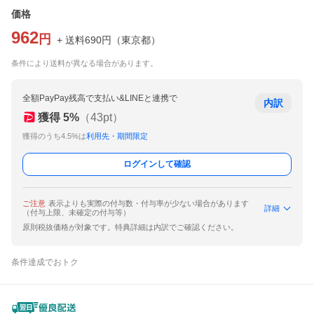
価格
962
円
+ 送料
690
円
（
東京都
）
条件により送料が異なる場合があります。
全額PayPay残高で支払い&LINEと連携で
内訳
獲得
5
%
（
43
pt）
獲得のうち4.5%は
利用先・期間限定
ログインして確認
ご注意
表示よりも実際の付与数・付与率が少ない場合があります
詳細
（付与上限、未確定の付与等）
原則税抜価格が対象です。特典詳細は内訳でご確認ください。
条件達成でおトク