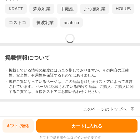
KRAFT
森永乳業
甲羅組
よつ葉乳業
HOLUS
コストコ
筑波乳業
asahico
掲載情報について
・掲載している情報の精度には万全を期しておりますが、その内容の正確
性、安全性、有用性を保証するものではありません。
・現在ご覧になっているページは、この
商品
を取り扱うストアによって運営
されています。 ページに記載されている内容
や商品、ご購入
、ご購入に関
するご質問は、直接各ストアにお問い合わせください。
このページのトップへ
カートに入れる
ギフトで
贈る
ギフトで贈る場合はログインが必要です