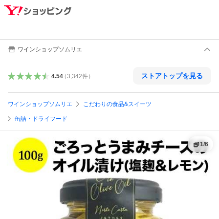
ワインショップソムリエ
ストアトップを見る
4.54
（
3,342
件
）
ワインショップソムリエ
こだわりの食品&スイーツ
缶詰・ドライフード
1
/
6