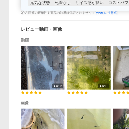
元気な状態
死着なし
サイズ感が良い
コストパフ
AI回答の正確性や商品の効果は保証されません（
その他の注意点
）
レビュー動画・画像
動画
0:08
0:12
画像