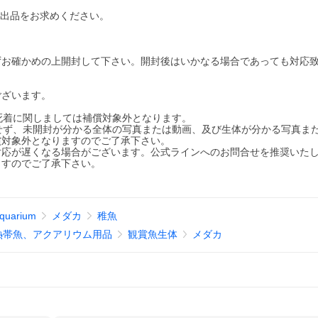
物出品をお求めください。
ずお確かめの上開封して下さい。開封後はいかなる場合であっても対応
ございます。
死着に関しましては補償対象外となります。
せず、未開封が分かる全体の写真または動画、及び生体が分かる写真ま
償対象外となりますのでご了承下さい。
対応が遅くなる場合がございます。公式ラインへのお問合せを推奨いた
ますのでご了承下さい。
quarium
メダカ
稚魚
熱帯魚、アクアリウム用品
観賞魚生体
メダカ