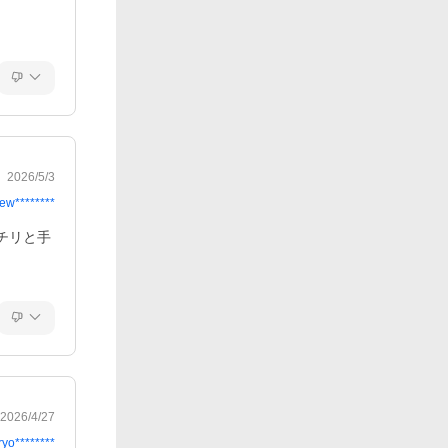
2026/5/3
ew********
チリと手
2026/4/27
ryo********