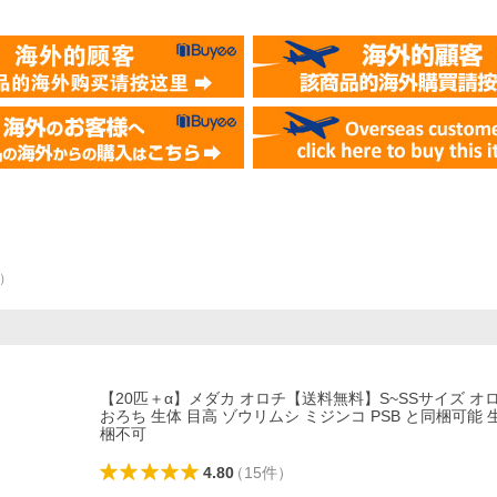
）
【20匹＋α】メダカ オロチ【送料無料】S~SSサイズ オ
おろち 生体 目高 ゾウリムシ ミジンコ PSB と同梱可能
梱不可
4.80
（
15
件
）