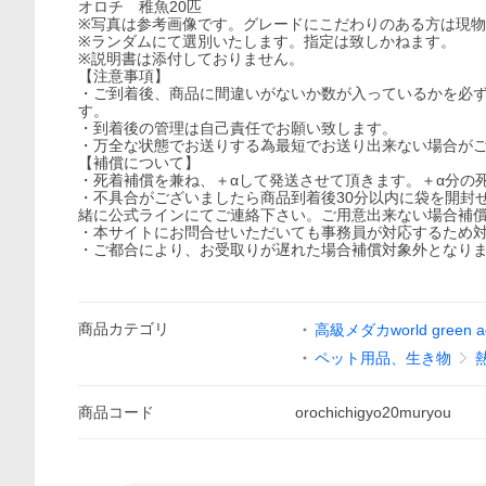
オロチ 稚魚20匹
※写真は参考画像です。グレードにこだわりのある方は現
※ランダムにて選別いたします。指定は致しかねます。
※説明書は添付しておりません。
【注意事項】
・ご到着後、商品に間違いがないか数が入っているかを必
す。
・到着後の管理は自己責任でお願い致します。
・万全な状態でお送りする為最短でお送り出来ない場合が
【補償について】
・死着補償を兼ね、＋αして発送させて頂きます。＋α分の
・不具合がございましたら商品到着後30分以内に袋を開封
緒に公式ラインにてご連絡下さい。ご用意出来ない場合補
・本サイトにお問合せいただいても事務員が対応するため
・ご都合により、お受取りが遅れた場合補償対象外となり
商品
カテゴリ
高級メダカworld green a
ペット用品、生き物
商品
コード
orochichigyo20muryou