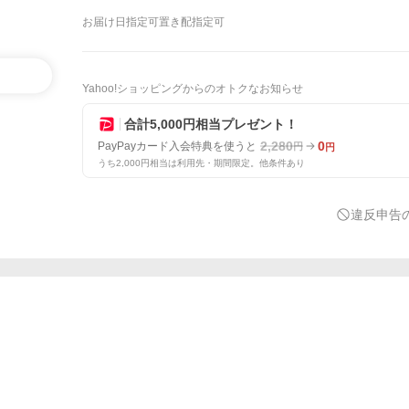
お届け日指定可
置き配指定可
Yahoo!ショッピングからのオトクなお知らせ
合計5,000円相当プレゼント！
2,280
0
PayPayカード入会特典を使うと
円
円
うち2,000円相当は利用先・期間限定。他条件あり
違反申告