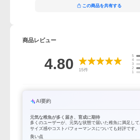
この商品を共有する
商品
レビュー
5
4.80
4
3
2
15
件
1
AI要約
元気な稚魚が多く届き、育成に期待
多くのユーザーが、元気な状態で届いた稚魚に満足して
サイズ感やコストパフォーマンスについても好評です。
良い点