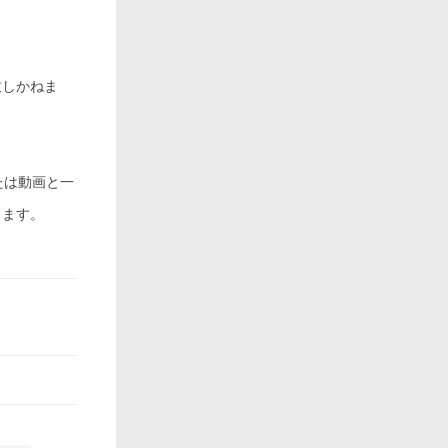
致しかねま
たは動画と一
します。