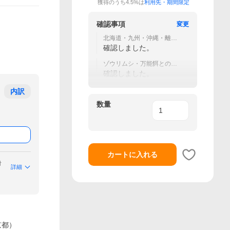
獲得のうち4.5%は
利用先・期間限定
確認事項
変更
北海道・九州・沖縄・離島
は送料無料対象外となりま
確認しました。
す。
ゾウリムシ・万能餌との同
時購入がおすすめです。
確認しました。
内訳
数量
カートに入れる
付
詳細
京都）