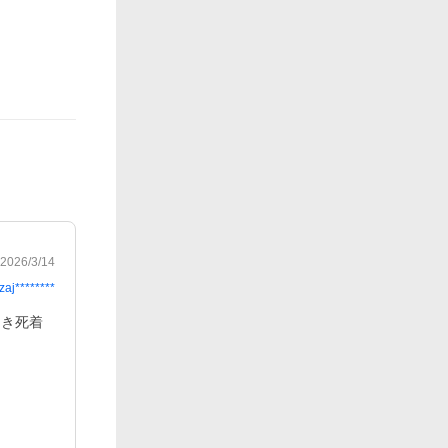
2026/3/14
zaj********
届き死着