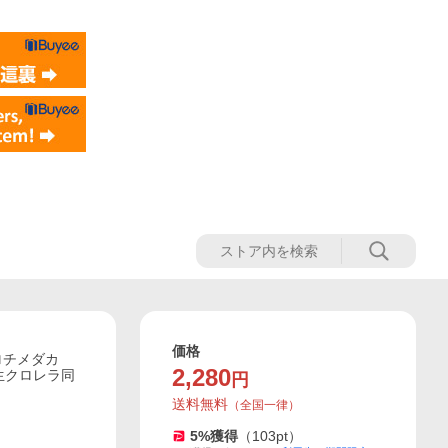
価格
ロチメダカ
2,280
 生クロレラ同
円
送料無料
（
全国一律
）
5
%獲得
（
103
pt）