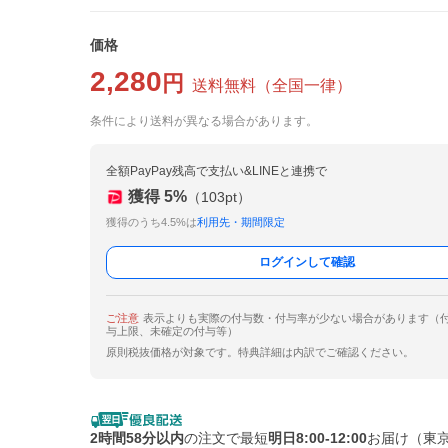
価格
2,280
円
送料無料
（
全国一律
）
条件により送料が異なる場合があります。
全額PayPay残高で支払い&LINEと連携で
獲得
5
%
（
103
pt）
獲得のうち4.5%は
利用先・期間限定
ログインして確認
ご注意
表示よりも実際の付与数・付与率が少ない場合があります（
与上限、未確定の付与等）
原則税抜価格が対象です。特典詳細は内訳でご確認ください。
2時間58分以内
の注文で最短
明日8:00-12:00
お届け（東