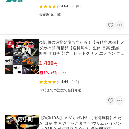
4.64
（
25
件
）
最短8/10お届け
今話題の過背金龍も当たる！【有精卵30個】メ
ダカの卵 有精卵【送料無料】生体 目高 漆黒
紅帝 オロチ 幹之 レッドクリフ エメキン ダル
マなど100種類以上から
1,480
円
5
%
（
67
pt
）
4.46
（
140
件
）
12時までの注文で当日発送
【稚魚10匹】メダカ 桜小町【送料無料】めだ
か 目高 生体 さくらこまち ゾウリムシ ミジン
コ PSB と同梱可能 生クロレラ同梱不可