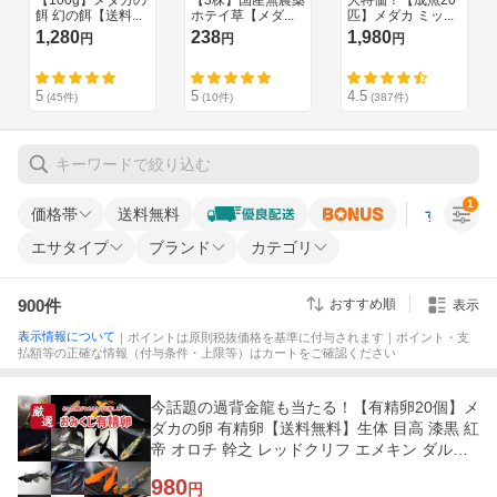
1
価格帯
送料無料
すべての条
エサタイプ
ブランド
カテゴリ
900
件
おすすめ順
表示
表示情報について
｜ポイントは原則税抜価格を基準に付与されます｜ポイント・支
払額等の正確な情報（付与条件・上限等）はカートをご確認ください
今話題の過背金龍も当たる！【有精卵20個】メ
ダカの卵 有精卵【送料無料】生体 目高 漆黒 紅
帝 オロチ 幹之 レッドクリフ エメキン ダルマ
などの100種類以上から
980
円