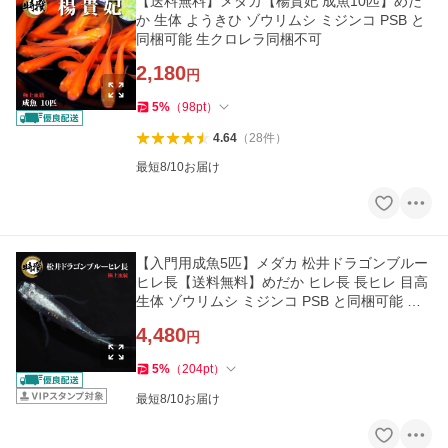
【送料無料】メダカ【楊貴妃 成魚10匹】めだ
か 生体 ようきひ ゾウリムシ ミジンコ PSB と
同梱可能 生クロレラ同梱不可
2,180
円
5
%
（
98
pt
）
4.64
（
28
件
）
最短8/10お届け
【入門用成魚5匹】メダカ 松井ドラゴンブルー
ヒレ長【送料無料】めだか ヒレ長 長ヒレ 目高
生体 ゾウリムシ ミジンコ PSB と同梱可能 生
クロレラ同梱不可
4,480
円
5
%
（
204
pt
）
最短8/10お届け