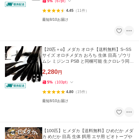
5
%
（
67
pt
）
4.45
（
11
件
）
最短8/10お届け
【20匹＋α】メダカ オロチ【送料無料】S~SS
サイズ オロチメダカ おろち 生体 目高 ゾウリ
ムシ ミジンコ PSB と同梱可能 生クロレラ同梱
不可
2,280
円
5
%
（
103
pt
）
4.80
（
15
件
）
最短8/10お届け
【100匹】ヒメダカ【送料無料】ひめだか メダ
カ めだか 目高 生体 餌用 エサ用 ビオトープや