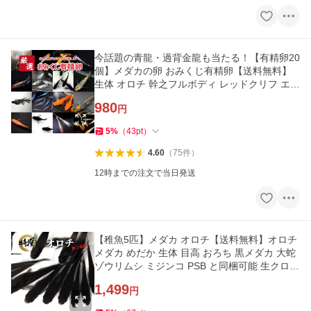
今話題の青龍・過背金龍も当たる！【有精卵20
個】メダカの卵 おみくじ有精卵【送料無料】
生体 オロチ 幹之フルボディ レッドクリフ エメ
キン ダルマなどから
980
円
5
%
（
43
pt
）
4.60
（
75
件
）
12時までの注文で当日発送
【稚魚5匹】メダカ オロチ【送料無料】オロチ
メダカ めだか 生体 目高 おろち 黒メダカ 大蛇
ゾウリムシ ミジンコ PSB と同梱可能 生クロレ
ラ同梱不可
1,499
円