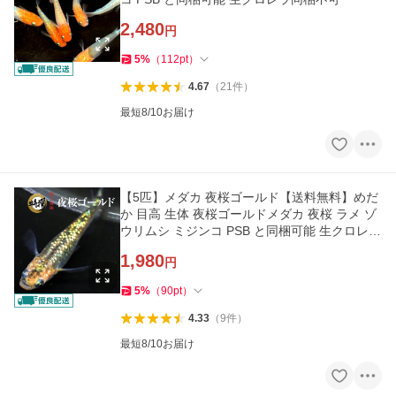
2,480
円
5
%
（
112
pt
）
4.67
（
21
件
）
最短8/10お届け
【5匹】メダカ 夜桜ゴールド【送料無料】めだ
か 目高 生体 夜桜ゴールドメダカ 夜桜 ラメ ゾ
ウリムシ ミジンコ PSB と同梱可能 生クロレラ
同梱不可
1,980
円
5
%
（
90
pt
）
4.33
（
9
件
）
最短8/10お届け