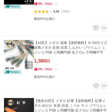
5
%
（
90
pt
）
4.20
（
10
件
）
最短8/10お届け
【10匹】メダカ 深海【送料無料】S~SSサイズ
深海メダカ 生体 目高 しんかい ゾウリムシ ミ
ジンコ PSB と同梱可能 生クロレラ同梱不可
1,980
円
5
%
（
90
pt
）
最短8/10お届け
【稚魚10匹】メダカ 紅華【送料無料】紅華メ
ダカ めだか 生体 目高 こうか ラメ ゾウリムシ
ミジンコ PSB と同梱可能 生クロレラ同梱不可