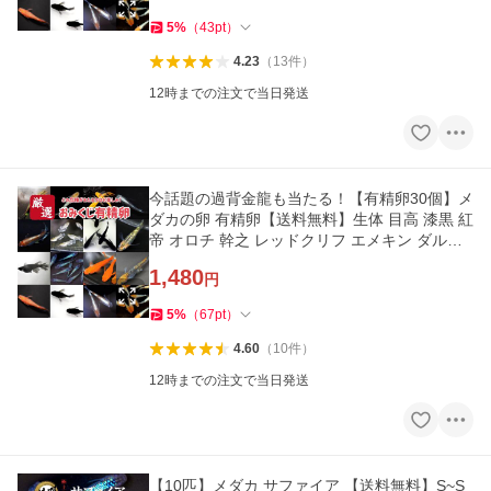
5
%
（
43
pt
）
4.23
（
13
件
）
12時までの注文で当日発送
今話題の過背金龍も当たる！【有精卵30個】メ
ダカの卵 有精卵【送料無料】生体 目高 漆黒 紅
帝 オロチ 幹之 レッドクリフ エメキン ダルマ
などの100種類以上から
1,480
円
5
%
（
67
pt
）
4.60
（
10
件
）
12時までの注文で当日発送
【10匹】メダカ サファイア 【送料無料】S~S