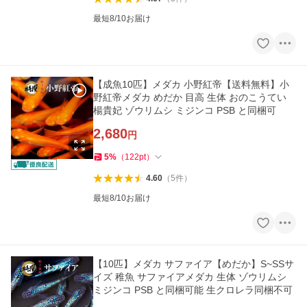
最短8/10お届け
【成魚10匹】メダカ 小野紅帝【送料無料】小
野紅帝メダカ めだか 目高 生体 おのこうてい
楊貴妃 ゾウリムシ ミジンコ PSB と同梱可
2,680
円
5
%
（
122
pt
）
4.60
（
5
件
）
最短8/10お届け
【10匹】メダカ サファイア【めだか】S~SSサ
イズ 稚魚 サファイアメダカ 生体 ゾウリムシ
ミジンコ PSB と同梱可能 生クロレラ同梱不可