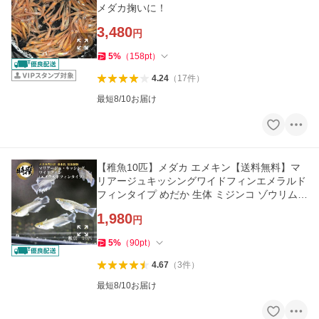
メダカ掬いに！
3,480
円
5
%
（
158
pt
）
4.24
（
17
件
）
最短8/10お届け
【稚魚10匹】メダカ エメキン【送料無料】マ
リアージュキッシングワイドフィンエメラルド
フィンタイプ めだか 生体 ミジンコ ゾウリムシ
PSBと同梱可能
1,980
円
5
%
（
90
pt
）
4.67
（
3
件
）
最短8/10お届け