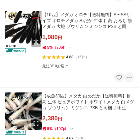
【10匹】メダカ オロチ【送料無料】S〜SSサ
イズ オロチメダカ めだか 生体 目高 おろち 黒
メダカ 大蛇 ゾウリムシ ミジンコ PSB と同梱
可能 生クロレラ同梱不可
1,980
円
5
%
（
90
pt
）
4.88
（
16
件
）
最短8/10お届け
【成魚30匹】メダカ 白めだか【送料無料】目
高 生体 ピュアホワイト ホワイトメダカ 白メダ
カ ゾウリムシ ミジンコ PSB と同梱可能 生ク
ロレラ同梱不可
2,380
円
5
%
（
107
pt
）
4.67
（
3
件
）