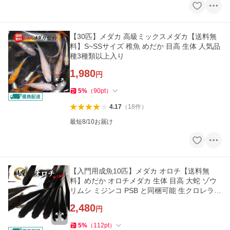
【30匹】メダカ 高級ミックスメダカ【送料無
料】S~SSサイズ 稚魚 めだか 目高 生体 人気品
種3種類以上入り
1,980
円
5
%
（
90
pt
）
4.17
（
18
件
）
最短8/10お届け
【入門用成魚10匹】メダカ オロチ【送料無
料】めだか オロチメダカ 生体 目高 大蛇 ゾウ
リムシ ミジンコ PSB と同梱可能 生クロレラ同
梱不可
2,480
円
5
%
（
112
pt
）