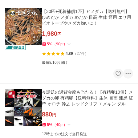
【30匹+死着補償1匹】ヒメダカ【送料無料】
ひめだか メダカ めだか 目高 生体 餌用 エサ用
ビオトープやメダカ掬いに！
1,980
円
5
%
（
90
pt
）
4.89
（
27
件
）
最短8/10お届け
今話題の過背金龍も当たる！【有精卵10個】メ
ダカの卵 有精卵【送料無料】生体 目高 漆黒 紅
帝 オロチ 幹之 レッドクリフ エメキン ダルマ
などの100種類以上から
880
円
5
%
（
40
pt
）
12時までの注文で当日発送