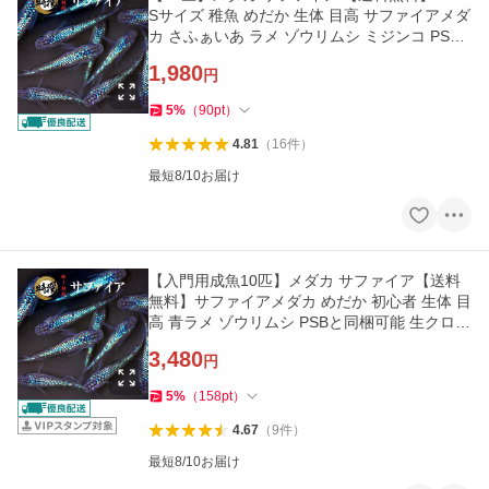
Sサイズ 稚魚 めだか 生体 目高 サファイアメダ
カ さふぁいあ ラメ ゾウリムシ ミジンコ PSB
と同梱可能
1,980
円
5
%
（
90
pt
）
4.81
（
16
件
）
最短8/10お届け
【入門用成魚10匹】メダカ サファイア【送料
無料】サファイアメダカ めだか 初心者 生体 目
高 青ラメ ゾウリムシ PSBと同梱可能 生クロレ
ラ同梱不可
3,480
円
5
%
（
158
pt
）
4.67
（
9
件
）
最短8/10お届け