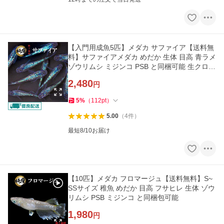
【入門用成魚5匹】メダカ サファイア【送料無
料】サファイアメダカ めだか 生体 目高 青ラメ
ゾウリムシ ミジンコ PSB と同梱可能 生クロレ
ラ同梱不可
2,480
円
5
%
（
112
pt
）
5.00
（
4
件
）
最短8/10お届け
【10匹】メダカ フロマージュ【送料無料】S~
SSサイズ 稚魚 めだか 目高 フサヒレ 生体 ゾウ
リムシ PSB ミジンコ と同梱包可能
1,980
円