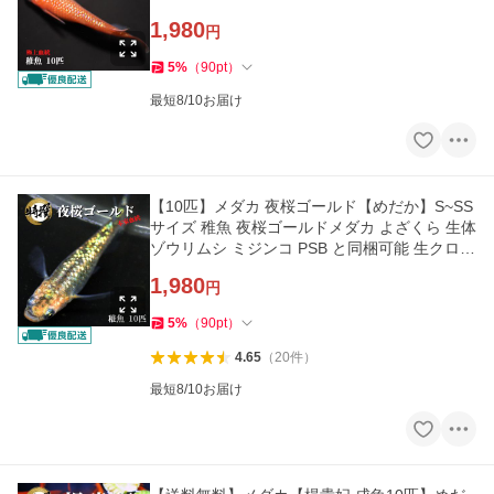
1,980
円
5
%
（
90
pt
）
最短8/10お届け
【10匹】メダカ 夜桜ゴールド【めだか】S~SS
サイズ 稚魚 夜桜ゴールドメダカ よざくら 生体
ゾウリムシ ミジンコ PSB と同梱可能 生クロレ
ラ同梱不可
1,980
円
5
%
（
90
pt
）
4.65
（
20
件
）
最短8/10お届け