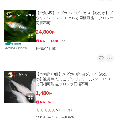
【成魚5匹】メダカ ハイビスカス【めだか】ゾ
ウリムシ ミジンコ PSB と同梱可能 生クロレラ
同梱不可
24,800
円
5
%
（
1,138
pt
）
最短8/10お届け
【有精卵10個】メダカの卵 白ダルマ【めだ
か】観賞魚 たまご ゾウリムシ ミジンコ PSB
と同梱可能 生クロレラ同梱不可
1,480
円
5
%
（
67
pt
）
5.00
（
3
件
）
12時までの注文で当日発送