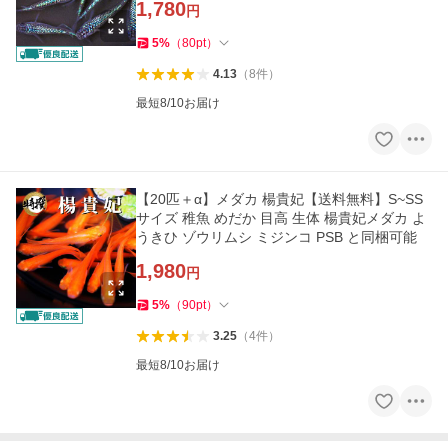
1,780
円
5
%
（
80
pt
）
4.13
（
8
件
）
最短8/10お届け
【20匹＋α】メダカ 楊貴妃【送料無料】S~SS
サイズ 稚魚 めだか 目高 生体 楊貴妃メダカ よ
うきひ ゾウリムシ ミジンコ PSB と同梱可能
1,980
円
5
%
（
90
pt
）
3.25
（
4
件
）
最短8/10お届け