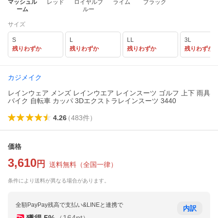
マッシュル
レッド
ロイヤルブ
ライム
ブラック
ーム
ルー
サイズ
S
L
LL
3L
残りわずか
残りわずか
残りわずか
残りわずか
カジメイク
レインウェア メンズ レインウエア レインスーツ ゴルフ 上下 雨具
バイク 自転車 カッパ 3Dエクストラレインスーツ 3440
4.26
（
483
件
）
価格
3,610
円
送料無料
（
全国一律
）
条件により送料が異なる場合があります。
全額PayPay残高で支払い&LINEと連携で
内訳