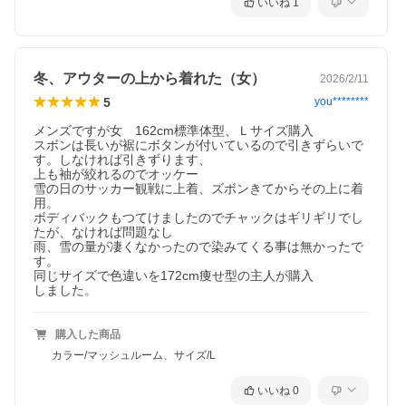
いいね
1
冬、アウターの上から着れた（女）
2026/2/11
5
you********
メンズですが女　162cm標準体型、Ｌサイズ購入

スボンは長いが裾にボタンが付いているので引きずらいで
す。しなければ引きずります、

上も袖が絞れるのでオッケー

雪の日のサッカー観戦に上着、ズボンきてからその上に着
用。

ボディバックもつてけましたのでチャックはギリギリでし
たが、なければ問題なし

雨、雪の量が凄くなかったので染みてくる事は無かったで
す。

同じサイズで色違いを172cm痩せ型の主人が購入

しました。
購入した商品
カラー/マッシュルーム、サイズ/L
いいね
0