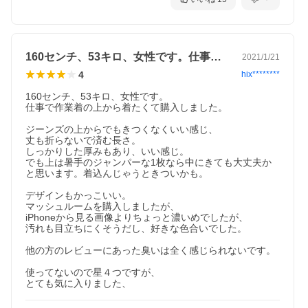
160センチ、53キロ、女性です。仕事…
2021/1/21
4
hix********
160センチ、53キロ、女性です。

仕事で作業着の上から着たくて購入しました。

ジーンズの上からでもきつくなくいい感じ、

丈も折らないで済む長さ。

しっかりした厚みもあり、いい感じ。

でも上は暑手のジャンパーな1枚なら中にきても大丈夫か
と思います。着込んじゃうときついかも。

デザインもかっこいい。

マッシュルームを購入しましたが、

iPhoneから見る画像よりちょっと濃いめでしたが、

汚れも目立ちにくそうだし、好きな色合いでした。

他の方のレビューにあった臭いは全く感じられないです。

使ってないので星４つですが、

とても気に入りました、