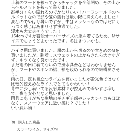
上着のフードを被ってからチャックを全部閉め、その上か
らヘルメットを被って乗りました。

顔半分くらい隠れるのでかなりいい！ハーフシールドのヘ
ルメットなので顔や髪の濡れは最小限に抑えられました！

夏なのでやはり暑いですが、中はメッシュなのではだにく
っつく感じはあまりせず快適でした。

浸水も大丈夫そうでした！

154cmですが普段オーバーサイズの服を着てるため、Mサ
イズでちょうどよかったです。冬はきついかも。

┈┈┈┈┈┈┈┈┈┈

バイク用に買いました。服の上から切るので大きめのMを
買いましたが、到着しスウェットの上からきたら大きすぎ
ず、キツくなく良かったです。

まだ雨の日に着てないので浸水具合などはわかりません
が、フードやズボンの裾、袖を絞められるので結構良さそ
う。

雨の日、夜も目立つライムを買いましたが蛍光色ではなく
比較的控えめなライムでとてもかわいい！

背中に少し着いてる反射素材？が控えめで着やすさ増し
て、夜も安心だなと思いました。

雨具にありがちな生地のギチギチ感やシャカシャカもほぼ
なく、スノーウェアに近い感じ？でした！

いい買い物！
購入した商品
カラー/ライム、サイズ/M