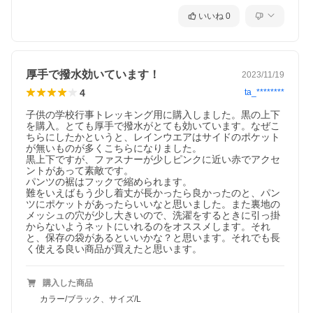
いいね
0
厚手で撥水効いています！
2023/11/19
4
ta_********
子供の学校行事トレッキング用に購入しました。黒の上下
を購入。とても厚手で撥水がとても効いています。なぜこ
ちらにしたかというと、レインウエアはサイドのポケット
が無いものが多くこちらになりました。

黒上下ですが、ファスナーが少しピンクに近い赤でアクセ
ントがあって素敵です。

パンツの裾はフックで縮められます。

難をいえばもう少し着丈が長かったら良かったのと、パン
ツにポケットがあったらいいなと思いました。また裏地の
メッシュの穴が少し大きいので、洗濯をするときに引っ掛
からないようネットにいれるのをオススメします。それ
と、保存の袋があるといいかな？と思います。それでも長
購入した商品
カラー/ブラック、サイズ/L