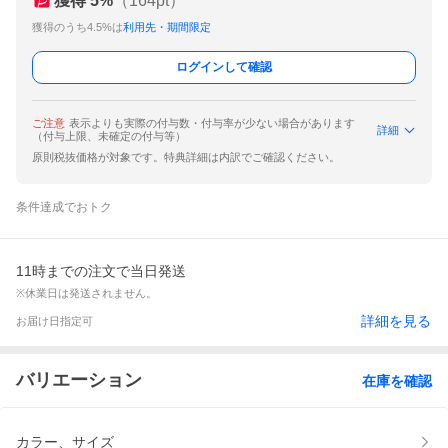
獲得
5
%
（
164
pt）
獲得のうち4.5%は
利用先・期間限定
ログインして確認
ご注意
表示よりも実際の付与数・付与率が少ない場合があります
詳細
（付与上限、未確定の付与等）
原則税抜価格が対象です。特典詳細は内訳でご確認ください。
条件達成でおトク
11時までの注文で当日発送
※休業日は発送されません。
詳細を見る
お届け日指定可
バリエーション
在庫を確認
カラー、サイズ