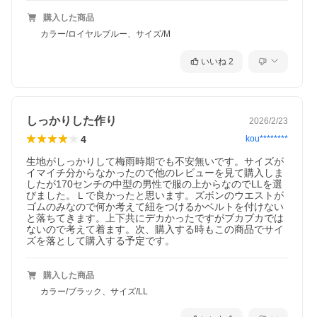
購入した商品
カラー/ロイヤルブルー、サイズ/M
いいね
2
しっかりした作り
2026/2/23
4
kou********
生地がしっかりして梅雨時期でも不安無いです。サイズが
イマイチ分からなかったので他のレビューを見て購入しま
したが170センチの中型の男性で服の上からなのでLLを選
びました。Ｌで良かったと思います。ズボンのウエストが
ゴムのみなので何か考えて紐をつけるかベルトを付けない
と落ちてきます。上下共にデカかったですがブカブカでは
ないので考えて着ます。次、購入する時もこの商品でサイ
ズを落として購入する予定です。
購入した商品
カラー/ブラック、サイズ/LL