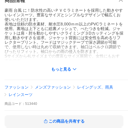
商品情報
豪雨 台風 に！防水性の高いＰＶＣラミネートを採用した動きやす
いレインスーツ。豊富なサイズとシンプルなデザインで幅広くお
使いいただけます。
表地は信頼の防水素材、耐水圧8,000ｍｍ以上のPVCラミネートを
使用。裏地は上下ともに総裏メッシュで、べたつきを軽減。ジャ
ケットは肩・肘を動かしやすいクライミング３Dカッティングを採
用し動きやすさを追求。ジャケット背面には安全性を高めるリフ
レクタープリント。フードはマジックテープで深さ調節が可能
で、使用しない時は丸めて収納できます。袖口はベルクロ調節で
ぴったりフィット。袖口からの雨の侵入を防ぎます。
Sサイズから4Lサイズまでの豊富なサイズ展開で、女性にもおす
すめです。
もっと見る
爆買
ファッション
メンズファッション
レイングッズ、雨具
レインスーツ
商品
コード：
513440
この商品を共有する