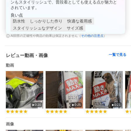
ンもスタイリッシュで、普段着としても使える点が魅力と
されています。
良い点
防水性
しっかりした作り
快適な着用感
スタイリッシュなデザイン
サイズ感
その他の注意点
AI回答の正確性や商品の効果は保証されません（
）
一覧で見る
レビュー動画・画像
動画
0:20
0:25
0:21
画像