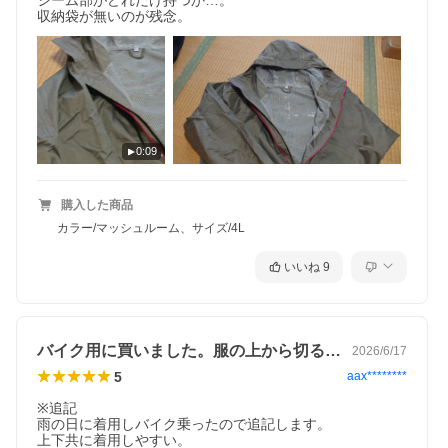
シーム部がどれだけ持つか…。

収納袋が無いのが残念。
0:09
購入した商品
カラー/マッシュルーム、サイズ/4L
いいね
9
バイク用に買いました。服の上から切るの…
2026/6/17
5
aax********
※追記

雨の日に着用しバイク乗ったので追記します。

上下共に着用しやすい。
