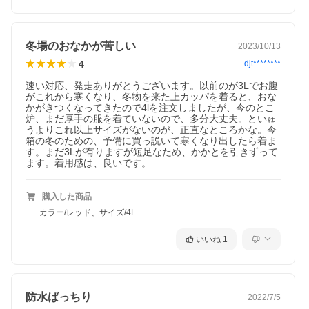
冬場のおなかが苦しい
2023/10/13
4
djt********
速い対応、発走ありがとうございます。以前のが3Lでお腹
がこれから寒くなり、冬物を来た上カッパを着ると、おな
かがきつくなってきたので4lを注文しましたが、今のとこ
炉、まだ厚手の服を着ていないので、多分大丈夫。といゅ
うよりこれ以上サイズがないのが、正直なところかな。今
箱の冬のための、予備に買っ説いて寒くなり出したら着ま
す。まだ3Lが有りますが短足なため、かかとを引きずって
購入した商品
カラー/レッド、サイズ/4L
いいね
1
防水ばっちり
2022/7/5