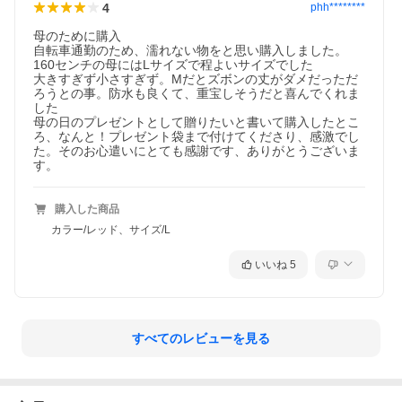
4
phh********
母のために購入

自転車通勤のため、濡れない物をと思い購入しました。

160センチの母にはLサイズで程よいサイズでした

大きすぎず小さすぎず。Mだとズボンの丈がダメだっただ
ろうとの事。防水も良くて、重宝しそうだと喜んでくれま
した

母の日のプレゼントとして贈りたいと書いて購入したとこ
ろ、なんと！プレゼント袋まで付けてくださり、感激でし
た。そのお心遣いにとても感謝です、ありがとうございま
す。
購入した商品
カラー/レッド、サイズ/L
いいね
5
すべてのレビューを見る