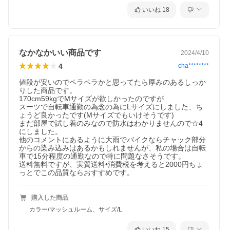
いいね
18
なかなかいい商品です
2024/4/10
4
cha********
値段が安いのでペラペラかと思ってたら厚みのあるしっか
りした商品です。

170cm59kgでMサイズが欲しかったのですが

スーツで自転車通勤の為念の為にLサイズにしました、ち
ょうど良かったです(Mサイズでもいけそうです)

まだ部屋で試し着のみなので防水はわかりませんので☆4
にしました。

他のコメントにあるように大雨でバイクならチャック部分
からの染み込みはあるかもしれませんが、私の場合は自転
車で15分程度の通勤なので特に問題なさそうです。

送料無料ですが、実質送料•消費税を考えると2000円ちょ
っとでこの品質ならおすすめです。
購入した商品
カラー/マッシュルーム、サイズ/L
いいね
15