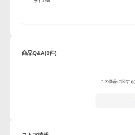
サイズ/88
商品Q&A
(
0
件)
この
商品
に関する