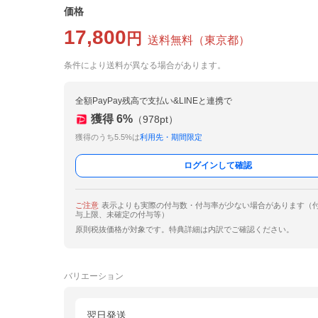
価格
17,800
円
送料無料
（
東京都
）
条件により送料が異なる場合があります。
全額PayPay残高で支払い&LINEと連携で
獲得
6
%
（
978
pt）
獲得のうち5.5%は
利用先・期間限定
ログインして確認
ご注意
表示よりも実際の付与数・付与率が少ない場合があります（
与上限、未確定の付与等）
原則税抜価格が対象です。特典詳細は内訳でご確認ください。
バリエーション
翌日発送