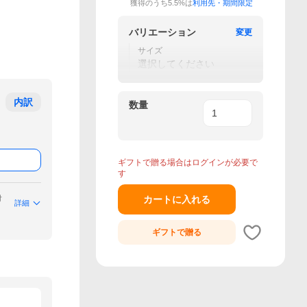
獲得のうち5.5%は
利用先・期間限定
バリエーション
変更
サイズ
選択してください
内訳
数量
ギフトで贈る場合はログインが必要で
す
付
カートに入れる
詳細
ギフトで
贈る