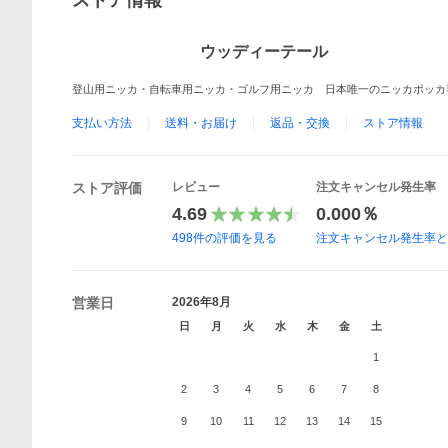
ストア情報
ウッディーテール
登山用ニッカ・自転車用ニッカ・ゴルフ用ニッカ 日本唯一のニッカポッカ
支払い方法
送料・お届け
返品・交換
ストア情報
ストア評価
レビュー
注文キャンセル発生率
4.69
0.000％
498
件の評価を見る
注文キャンセル発生率
営業日
2026年8月
日
月
火
水
木
金
土
1
2
3
4
5
6
7
8
9
10
11
12
13
14
15