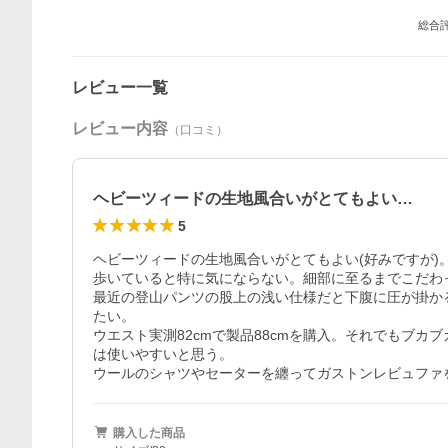
総合
レビュー一覧
レビュー内容
（口コミ）
ヘビーツィードの生地風合いがとてもよい…
5
ヘビーツィードの生地風合いがとてもよい(好みですが
歩いていると特に気にならない。細部に至るまでこだわ
最近の登山パンツの股上の浅い仕様だと下腹に圧が掛か
たい。

ウエスト実測82cmで製品88cmを購入。それでもブ
は使いやすいと思う。

ウールのシャツやセーターを纏ってガストンレビュファ
購入した商品