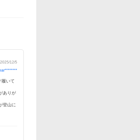
2025/12/5
ear********
が履いて
がありが
が登山に