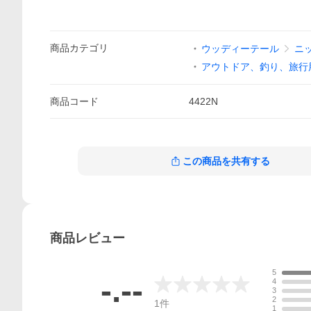
商品
カテゴリ
ウッディーテール
ニ
アウトドア、釣り、旅行
商品
コード
4422N
この商品を共有する
商品
レビュー
5
-.--
4
3
2
1
件
1