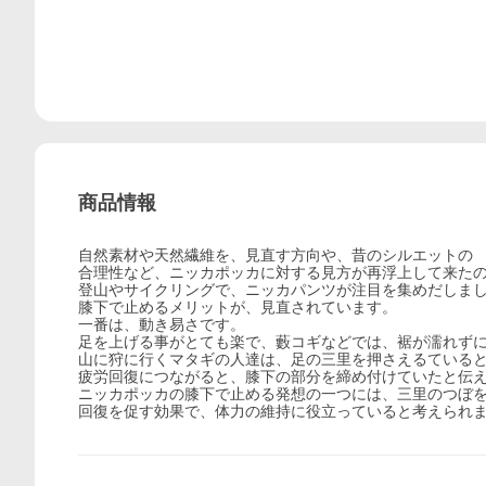
商品情報
自然素材や天然繊維を、見直す方向や、昔のシルエットの
合理性など、ニッカポッカに対する見方が再浮上して来た
登山やサイクリングで、ニッカパンツが注目を集めだしま
膝下で止めるメリットが、見直されています。
一番は、動き易さです。
足を上げる事がとても楽で、藪コギなどでは、裾が濡れず
山に狩に行くマタギの人達は、足の三里を押さえるている
疲労回復につながると、膝下の部分を締め付けていたと伝
ニッカポッカの膝下で止める発想の一つには、三里のつぼ
回復を促す効果で、体力の維持に役立っていると考えられ