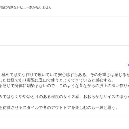
評価に有効なレビュー数が足りません
)。極めて頑丈な作りで履いていて安心感すらある。その分重さは感じる
った仕様であり実際に登山で使うとよくできていると感心する。

る感じで身体に馴染まないので、このような昔ながらの股上の深い作り
カブカではなくややゆとりのある程度のサイズ感。おおらかなサイズのほう
を彷彿させるスタイルで冬のアウトドアを楽しむのも一興と思う。