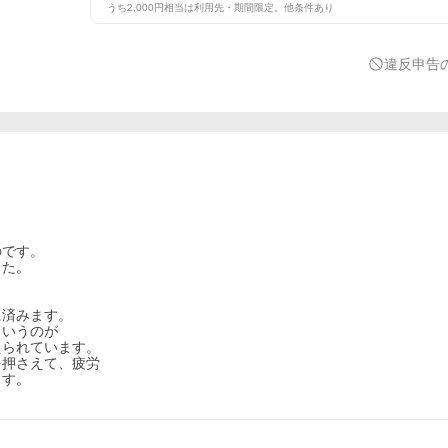
うち2,000円相当は利用先・期間限定。他条件あり
違反申告
のです。
した。
に済みます。
というのが
えられています。
を押さえて、疲労
ます。