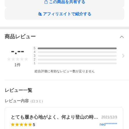
この商品を共有する
アフィリエイトで紹介する
商品レビュー
-.--
5
4
3
2
1
1
件
3500番霜降りストレッチグレー コットン素材の風合いとウール
総合評価に有効なレビュー数が足りません
の持つ優しさそして縦伸び生地の履き心地は1975年より作り続け
た「ロングセラーニッカポッカ」です。永年ご愛顧頂いていた商
品ですが残念な事に生地の生産が難しく製造中止とってしまいま
した。
レビュー一覧
今有る在庫分が完売になり次第終了とさせていただきます。
レビュー内容
（口コミ）
ニッカボッカの股下について
縦伸びタイプですので
股下は53cmまで許容範囲がございます。
身長165cmー180cmの方に合わせて作られています。
とても履き心地がよく、何より登山の時に…
2021/12/3
5
ned********
縦伸びタイプのコットンウールニッカポッカ