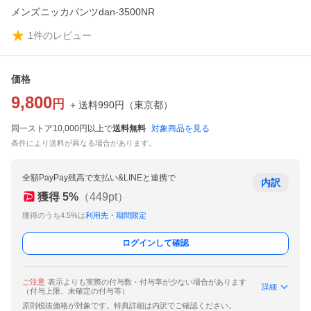
メンズニッカパンツdan-3500NR
1
件のレビュー
価格
9,800
円
+ 送料
990
円
（
東京都
）
同一ストア10,000円以上で
送料無料
対象商品を見る
条件により送料が異なる場合があります。
全額PayPay残高で支払い&LINEと連携で
内訳
獲得
5
%
（
449
pt）
獲得のうち4.5%は
利用先・期間限定
ログインして確認
ご注意
表示よりも実際の付与数・付与率が少ない場合があります
詳細
（付与上限、未確定の付与等）
原則税抜価格が対象です。特典詳細は内訳でご確認ください。