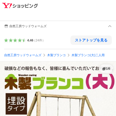
自然工房ウッドウォームズ
ストアトップを見る
4.46
（
24
件
）
自然工房ウッドウォームズ
木製ブランコ
木製ブランコ(大)二人用
1
/
6