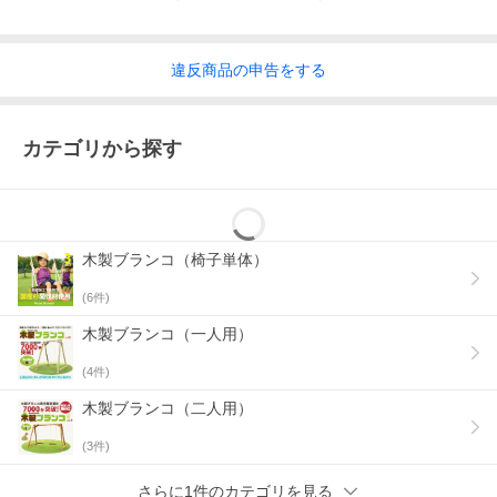
違反
商品の
申告をする
カテゴリから探す
木製ブランコ（椅子単体）
(
6
件)
木製ブランコ（一人用）
(
4
件)
木製ブランコ（二人用）
(
3
件)
さらに1件のカテゴリを見る