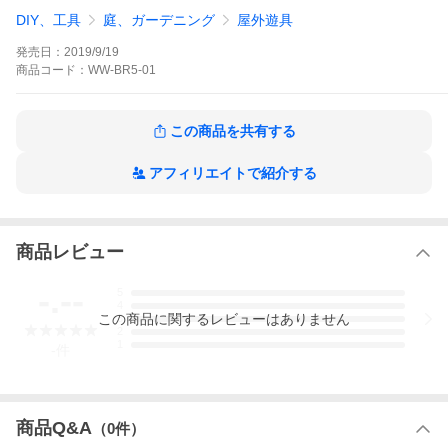
■発送日：受注生産の為 発送は約一か月後となります
DIY、工具
庭、ガーデニング
屋外遊具
＊家庭用商品となりますので、施設等でご使用になる場合はご相
発売日：
2019/9/19
談ください。
商品
コード：
WW-BR5-01
この商品を共有する
アフィリエイトで紹介する
商品レビュー
-.--
5
4
この
商品
に関するレビューはありません
3
2
1
-
件
商品Q&A
（
0
件）