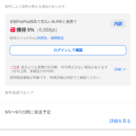
条件により送料が異なる場合があります。
全額PayPay残高で支払い&LINEと連携で
内訳
獲得
5
%
（
6,888
pt）
獲得のうち4.5%は
利用先・期間限定
ログインして確認
ご注意
表示よりも実際の付与数・付与率が少ない場合があります
詳細
（付与上限、未確定の付与等）
原則税抜価格が対象です。特典詳細は内訳でご確認ください。
条件達成でおトク
9/5〜9/7の間に発送予定
詳細を見る