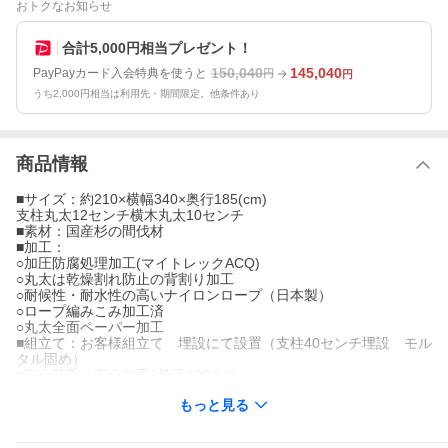
おトクなお知らせ
合計5,000円相当プレゼント！
150,040
145,040
PayPayカード入会特典を使うと
円
円
うち2,000円相当は利用先・期間限定。他条件あり
商品情報
■サイズ：約210×横幅340×奥行185(cm)
支柱丸太12センチ横木丸太10センチ
■素材：国産杉の間伐材
■加工：
○加圧防腐処理加工(マイトレックACQ)
○丸太は乾燥割れ防止の背割り加工
○耐候性・耐水性の高いナイロンロープ（日本製）
○ロープ編みこみ加工済
○丸太全面ペーパー加工
■組立て：お客様組立て 埋設にて設置（支柱40センチ埋設 モル
タル固め）
■安全荷重：安全加重1椅子100キロ
■安全範囲：ブランコセンターから前後3.8m以上のスペースを確
もっと見る
保してください。（安全基準）
■送料：送料込み(北海道、沖縄、離島は別途見積り）
■発送個口数：3個