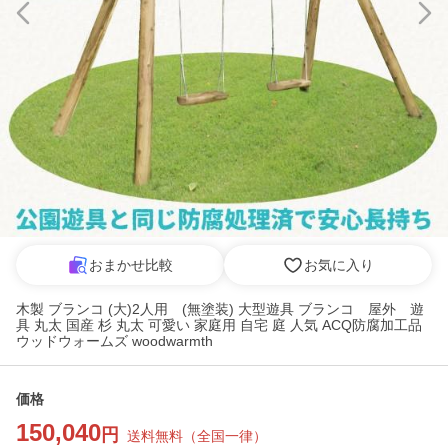
おまかせ比較
お気に入り
木製 ブランコ (大)2人用 (無塗装) 大型遊具 ブランコ 屋外 遊
具 丸太 国産 杉 丸太 可愛い 家庭用 自宅 庭 人気 ACQ防腐加工品
ウッドウォームズ woodwarmth
価格
150,040
円
送料無料
（
全国一律
）