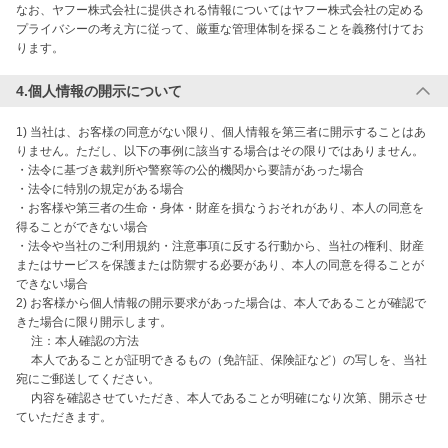
なお、ヤフー株式会社に提供される情報についてはヤフー株式会社の定める
プライバシーの考え方に従って、厳重な管理体制を採ることを義務付けてお
ります。
4.個人情報の開示について
1) 当社は、お客様の同意がない限り、個人情報を第三者に開示することはあ
りません。ただし、以下の事例に該当する場合はその限りではありません。

・法令に基づき裁判所や警察等の公的機関から要請があった場合

・法令に特別の規定がある場合

・お客様や第三者の生命・身体・財産を損なうおそれがあり、本人の同意を
得ることができない場合

・法令や当社のご利用規約・注意事項に反する行動から、当社の権利、財産
またはサービスを保護または防禦する必要があり、本人の同意を得ることが
できない場合

2) お客様から個人情報の開示要求があった場合は、本人であることが確認で
きた場合に限り開示します。

　 注：本人確認の方法

　 本人であることが証明できるもの（免許証、保険証など）の写しを、当社
宛にご郵送してください。

　 内容を確認させていただき、本人であることが明確になり次第、開示させ
ていただきます。