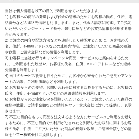
当社は個人情報を以下の目的で利用させていただきます。

1) お客様への商品の発送および代金の請求のためにお客様の氏名、住所、電
話番号などの連絡先情報を利用します。また、代金の請求に関連してご指定
いただいたクレジットカード番号、銀行口座などのお支払情報を利用する場
合があります。

2) ご注文の内容や配送方法などを連絡したり確認するために、お客様の氏
名、住所、e-mailアドレスなどの連絡先情報、ご注文いただいた商品の種類
や数量、ご請求金額などの情報を利用します。

3) お客様に当社が行うキャンペーンや商品・サービスのご案内をするため
に、ご利用された履歴や、お客様の氏名、住所、e-mailアドレスなどの連絡
先情報を利用します。

4) 当社のサービス改善を行うために、お客様から寄せられたご意見やアンケ
ートの結果、ご利用履歴などを利用します。

5) お客様からのご要望、お問い合わせに対する回答をするために、お客様の
氏名、住所、e-mailアドレスなどの連絡先情報を利用します。

6) お客様からのご注文状況を閲覧いただけるよう、ご注文いただいた商品の
種類や数量、ご請求金額などの情報をヤフー株式会社に対して提供し、表示
させます。

7) 不正な目的をもって商品を注文するような方にサービスのご利用をお断り
するために、不正な目的での利用がなされたと判断したお取引に関するお客
様の氏名、住所、ご注文いただいた商品の種類や数量、ご請求金額などの情
報をヤフー株式会社に提供します。