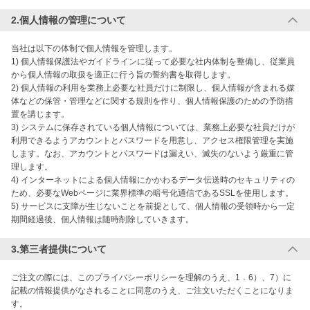
2.個人情報の管理について
当社は以下の体制で個人情報を管理します。

1) 個人情報保護法やガイドラインに従って必要な社内体制を整備し、従業員
から個人情報の取扱を適正に行う旨の誓約書を取得します。

2) 個人情報の利用を業務上必要な社員だけに制限し、個人情報が含まれる媒
体などの保管・管理などに関する規則を作り、個人情報保護のための予防措
置を講じます。

3) システムに保存されている個人情報については、業務上必要な社員だけが
利用できるようアカウントとパスワードを用意し、アクセス権限管理を実施
します。なお、アカウントとパスワードは漏えい、滅失のないよう厳重に管
理します。

4) インターネットによる個人情報にかかわるデータ伝送時のセキュリティの
ため、必要なWebページに業界標準の暗号化通信であるSSLを使用します。

5) サービスに支障が生じないことを前提として、個人情報の受領時から一定
期間経過後、個人情報は随時削除していきます。
3.第三者提供について
ご注文の際には、このプライバシーポリシーを理解のうえ、1．6）、7）に
記載の情報提供がなされることに同意のうえ、ご注文いただくことになりま
す。
