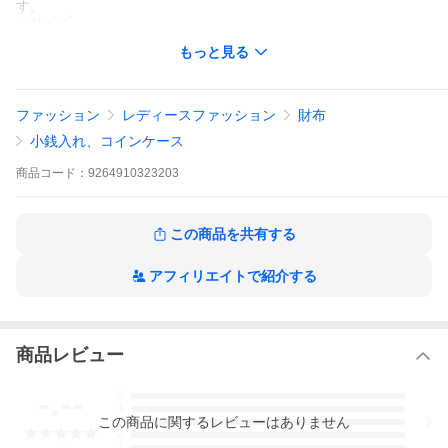
す。
・サイズ
約W13 x H9 x D1 cm
もっと見る
・素材：カーフレザー
・仕様
ジップ付きクロージャー
メインジップコンパートメント x 1
ファッション
レディースファッション
財布
キーリング x 1
スクリューキーホルダー x 1
小銭入れ、コインケース
付属品：無し
商品について この商品は小田原店で取り扱いをしております。商
商品
コード：
9264910323203
品の詳しい状態や情報については、店舗へお気軽にお問い合わせ
くださいませ。
当店の商品は、中古品のため全て一点ものです。
掲載商品は全て中古品のため、販売された時点で売り切れとなり
この商品を共有する
ます。在庫状況については、細心の注意を払っておりますが、店
頭においても並行販売しているため、売り違い等が発生した場合
アフィリエイトで紹介する
はご購入をキャンセルとさせていただくことがありますのでご了
承くださいますようお願いいたします。
常に最新の在庫をご案内するよう心掛けておりますので、ご理解
のほどよろしくお願いいたします。
商品レビュー
【掲載商品について】
掲載商品に色味を記載しておりますが、商品画像は照明・PCモニ
ター等の環境により実物と多少異なる場合がございます。
-.--
5
また、商品管理には細心の注意を払っておりますが、展示・保管
4
この
商品
に関するレビューはありません
状態により掲載画像には写り込まないスレや傷などが発生する場
3
2
合がございます。
1