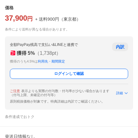
価格
37,900
円
+ 送料
900
円
（
東京都
）
条件により送料が異なる場合があります。
全額PayPay残高で支払い&LINEと連携で
内訳
獲得
5
%
（
1,738
pt）
獲得のうち4.5%は
利用先・期間限定
ログインして確認
ご注意
表示よりも実際の付与数・付与率が少ない場合があります
詳細
（付与上限、未確定の付与等）
原則税抜価格が対象です。特典詳細は内訳でご確認ください。
条件達成でおトク
発送日情報なし