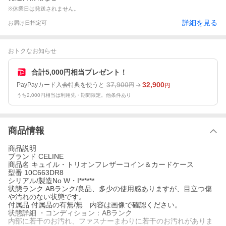
※休業日は発送されません。
詳細を見る
お届け日指定可
おトクなお知らせ
合計5,000円相当プレゼント！
37,900
32,900
PayPayカード入会特典を使うと
円
円
うち2,000円相当は利用先・期間限定。他条件あり
商品情報
商品説明
ブランド CELINE
商品名 キュイル・トリオンフレザーコイン＆カードケース
型番 10C663DR8
シリアル/製造No W・I******
状態ランク ABランク/良品、多少の使用感ありますが、目立つ傷
や汚れのない状態です。
付属品 付属品の有無/無 内容は画像で確認ください。
状態詳細 ・コンディション：ABランク
内部に若干のお汚れ、ファスナーまわりに若干のお汚れがありま