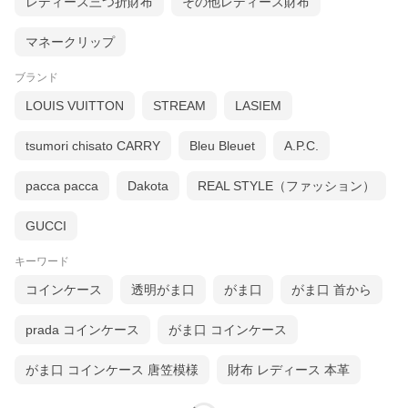
レディース三つ折財布
その他レディース財布
マネークリップ
ブランド
LOUIS VUITTON
STREAM
LASIEM
tsumori chisato CARRY
Bleu Bleuet
A.P.C.
pacca pacca
Dakota
REAL STYLE（ファッション）
GUCCI
キーワード
コインケース
透明がま口
がま口
がま口 首から
prada コインケース
がま口 コインケース
がま口 コインケース 唐笠模様
財布 レディース 本革