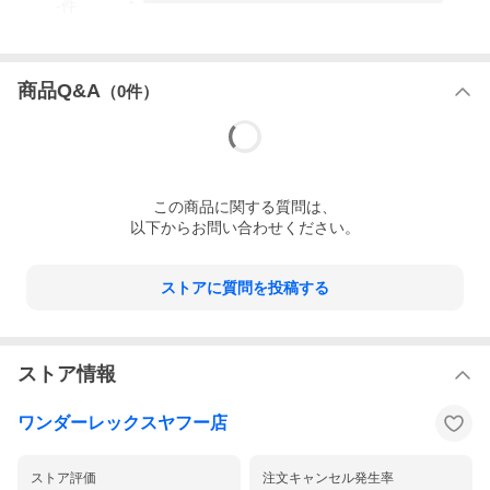
-
件
常に詳細な状態と画像の記載を心掛けておりますが、使用感など
の中古品の特性をご理解頂きお買い上げ下さいますよう、お願い
いたします。
【配送について】
商品Q&A
（
0
件）
配送はヤマト運輸でお届けいたします。
高額商品(30万円以上)や大型商品は佐川急便でお届けいたしま
す。
ご注文の決済確認後(前払いの場合はご入金確認後)、5営業日以内
の発送を心掛けておりますが、万が一出荷が遅れる場合はメール
にてご連絡致します。
ご希望をいただいた場合でも当日出荷には対応しておりません。
この
商品
に関する質問は、
以下からお問い合わせください。
ストアに質問を投稿する
ストア情報
ワンダーレックスヤフー店
ストア評価
注文キャンセル発生率