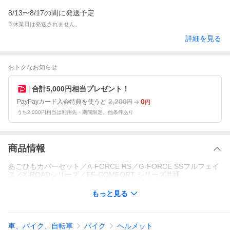
8/13〜8/17の間に発送予定
※休業日は発送されません。
詳細を見る
おトクなお知らせ
合計5,000円相当プレゼント！
2,200
0
PayPayカード入会特典を使うと
円
円
うち2,000円相当は利用先・期間限定。他条件あり
商品情報
あごひもカバーセット／A-FORCE RS／G-FORCE SSフルフェイ
ス／X-ROADシリーズ／FF-COMFORT シリーズ共通
もっと見る
車、バイク、自転車
バイク
ヘルメット