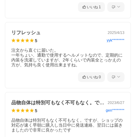
いいね
1
リフレッシュ
2025/4/13
5
yyk********
注文から直ぐに届いた。

一年ちょい、通勤で使用するヘルメットなので、定期的に
内装を洗濯していますが、2年くらいで内装全とっかえの
方が、気持ち良く使用出来ますね。
いいね
0
品物自体は特別可もなく不可もなく。です…
2023/6/27
5
gen********
品物自体は特別可もなく不可もなく。ですが、ショップの
対応が速く早朝に購入し当日中に発送連絡、翌日には届き
ましたので非常に良かったです