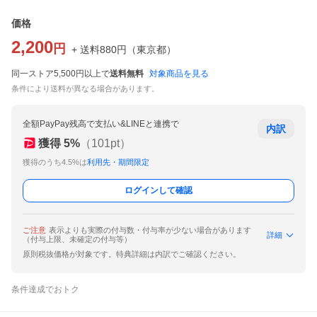
価格
2,200
円
+ 送料
880
円
（
東京都
）
同一ストア5,500円以上で
送料無料
対象商品を見る
条件により送料が異なる場合があります。
全額PayPay残高で支払い&LINEと連携で
内訳
獲得
5
%
（
101
pt）
獲得のうち4.5%は
利用先・期間限定
ログインして確認
ご注意
表示よりも実際の付与数・付与率が少ない場合があります
詳細
（付与上限、未確定の付与等）
原則税抜価格が対象です。特典詳細は内訳でご確認ください。
条件達成でおトク