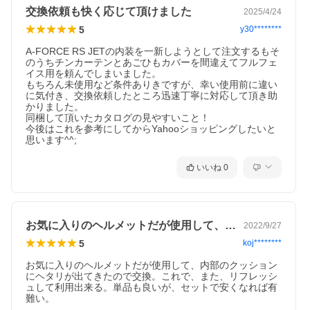
交換依頼も快く応じて頂けました
2025/4/24
5
y30********
A-FORCE RS JETの内装を一新しようとして注文するもそ
のうちチンカーテンとあごひもカバーを間違えてフルフェ
イス用を頼んでしまいました。

もちろん未使用など条件ありきですが、幸い使用前に違い
に気付き、交換依頼したところ迅速丁寧に対応して頂き助
かりました。

同梱して頂いたカタログの見やすいこと！

今後はこれを参考にしてからYahooショッピングしたいと
思います^^;
いいね
0
お気に入りのヘルメットだが使用して、内…
2022/9/27
5
koj********
お気に入りのヘルメットだが使用して、内部のクッション
にヘタリが出てきたので交換。これで、また、リフレッシ
ュして利用出来る。単品も良いが、セットで安くなれば有
難い。