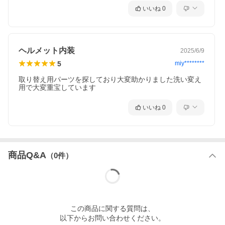
いいね
0
ヘルメット内装
2025/6/9
5
miy********
取り替え用パーツを探しており大変助かりました洗い変え
用で大変重宝しています
いいね
0
商品Q&A
（
0
件）
この
商品
に関する質問は、
以下からお問い合わせください。