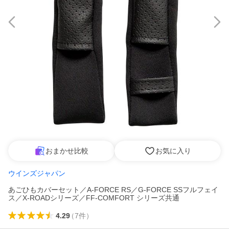
おまかせ比較
お気に入り
ウインズジャパン
あごひもカバーセット／A-FORCE RS／G-FORCE SSフルフェイ
ス／X-ROADシリーズ／FF-COMFORT シリーズ共通
4.29
（
7
件
）