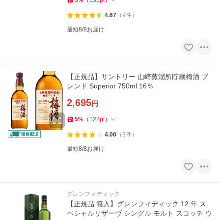
5
%
（
555
pt
）
4.67
（
9
件
）
最短8/8お届け
【正規品】サントリー 山崎蒸溜所貯蔵梅酒 ブ
レンド Superior 750ml 16％
2,695
円
5
%
（
122
pt
）
4.00
（
3
件
）
最短8/8お届け
グレンフィディック
【正規品 箱入】グレンフィディック 12 年 ス
ペシャルリザーヴ シングル モルト スコッチ ウ