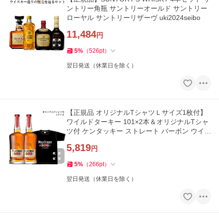
ントリー角瓶 サントリーオールド サントリー
ローヤル サントリーリザーヴ uki2024seibo
11,484
円
5
%
（
526
pt
）
翌日発送（休業日を除く）
【正規品 オリジナルTシャツＬサイズ1枚付】
ワイルドターキー 101×2本＆オリジナルTシャ
ツ付 ケンタッキー ストレート バーボン ウイス
キー
5,819
円
5
%
（
266
pt
）
翌日発送（休業日を除く）