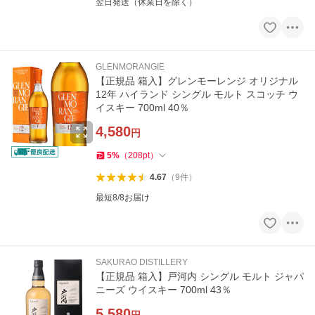
翌日発送（休業日を除く）
GLENMORANGIE
【正規品 箱入】グレンモーレンジ オリジナル
12年 ハイランド シングル モルト スコッチ ウ
イスキー 700ml 40％
4,580
円
5
%
（
208
pt
）
4.67
（
9
件
）
最短8/8お届け
SAKURAO DISTILLERY
【正規品 箱入】戸河内 シングル モルト ジャパ
ニーズ ウイスキー 700ml 43％
5,580