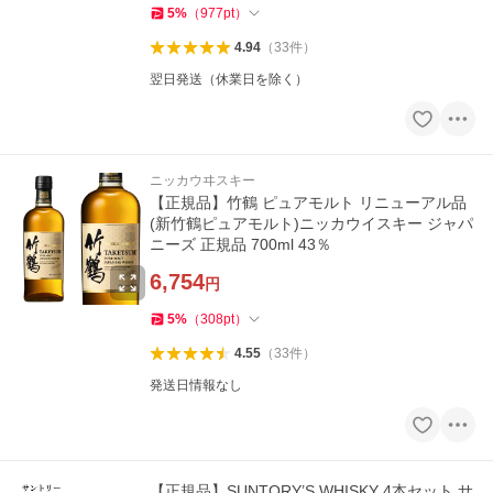
5
%
（
977
pt
）
4.94
（
33
件
）
翌日発送（休業日を除く）
ニッカウヰスキー
【正規品】竹鶴 ピュアモルト リニューアル品
(新竹鶴ピュアモルト)ニッカウイスキー ジャパ
ニーズ 正規品 700ml 43％
6,754
円
5
%
（
308
pt
）
4.55
（
33
件
）
発送日情報なし
【正規品】SUNTORY’S WHISKY 4本セット サ