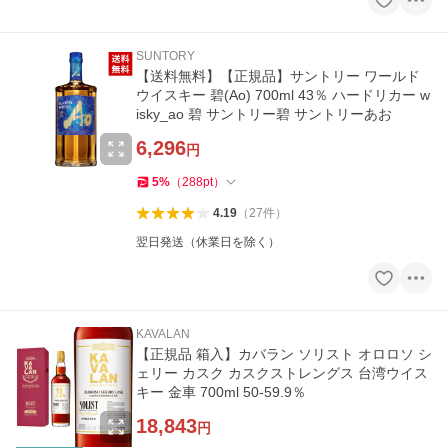
SUNTORY
【送料無料】【正規品】サントリー ワールド
ウイスキー 碧(Ao) 700ml 43％ ハードリカー w
isky_ao 碧 サントリー碧 サントリーあお
6,296
円
5
%
（
288
pt
）
4.19
（
27
件
）
翌日発送（休業日を除く）
KAVALAN
【正規品 箱入】カバラン ソリスト オロロソ シ
ェリー カスク カスクストレングス 台湾ウイス
キー 金車 700ml 50-59.9％
18,843
円