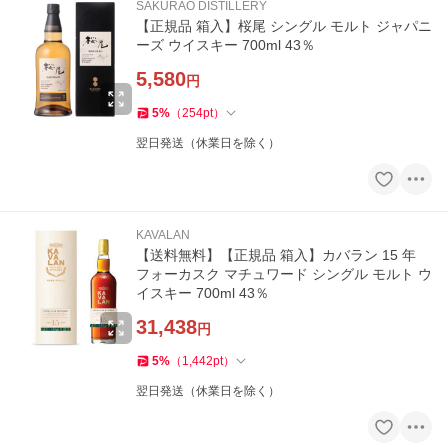
SAKURAO DISTILLERY
【正規品 箱入】桜尾 シングル モルト ジャパニ
ーズ ウイスキー 700ml 43％
5,580
円
5
%
（
254
pt
）
翌日発送（休業日を除く）
KAVALAN
【送料無料】【正規品 箱入】カバラン 15 年
フォーカスク マチュワード シングル モルト ウ
イスキー 700ml 43％
31,438
円
5
%
（
1,442
pt
）
翌日発送（休業日を除く）