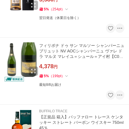
円
5
%
（
254
pt
）
翌日発送（休業日を除く）
フィリポナ ドゥ サン マルソー シャンパーニュ
ブリュット NV AOCシャンパーニュ ヴァレ ド
ラ マルヌ マレイユ＝シュール＝アイ村【C0
6】
4,378
円
5
%
（
199
pt
）
最短8/8お届け
BUFFALO TRACE
【正規品 箱入】バッファロー トレース ケンタ
ッキー ストレート バーボン ウイスキー 750ml
45％