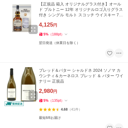
【正規品 箱入 オリジナルグラス付き】オール
ド プルトニー 12年 オリジナルロゴ入りグラス
付き シングル モルト スコッチ ウイスキー 700
ml 40％
4,125
円
5
%
（
188
pt
）
翌日発送（休業日を除く）
ブレッド＆バター シャルドネ 2024 ソノマ カ
ウンティ＆カーネロス ブレッド ＆ バター ワイ
ナリー 正規品
2,980
円
5
%
（
135
pt
）
4.68
（
41
件
）
最短8/8お届け