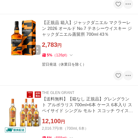
【正規品 箱入】ジャックダニエル マクラーレ
ン 2026 オールド No.7 テネシーウイスキー ジ
ャックダニエル蒸留所 700ml 43％
2,783
円
5
%
（
126
pt
）
翌日発送（休業日を除く）
THE GLEN GRANT
【送料無料】【箱なし 正規品】グレングラン
ト アルボラリス 700ml×6本 ケース 6本入り ス
ペイサイド シングル モルト スコッチ ウイスキ
ー
12,100
円
2,016.7円/本（700ml, 6本）