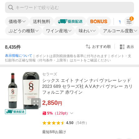
1
価格帯
送料無料
すべての条
ぶどうの種類
ワイン産地
味わい
アルコール度数
8,435
件
おすすめ順
表示
表示情報について
｜ポイントは原則税抜価格を基準に付与されます｜ポイント・支
払額等の正確な情報（付与条件・上限等）はカートをご確認ください
セラーズ
シックス エイト ナイン ナパ ヴァレー レッド
2023 689 セラーズ社 A.V.Aナパ ヴァレー カリ
フォルニア 赤ワイン
2,850
円
5
%
（
129
pt
）
4.50
（
54
件
）
最短8/8お届け