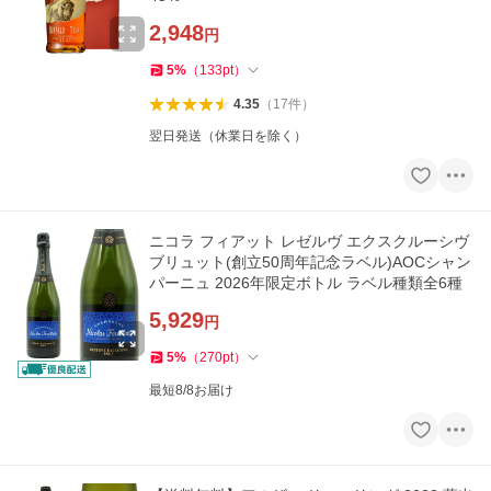
2,948
円
5
%
（
133
pt
）
4.35
（
17
件
）
翌日発送（休業日を除く）
ニコラ フィアット レゼルヴ エクスクルーシヴ
ブリュット(創立50周年記念ラベル)AOCシャン
パーニュ 2026年限定ボトル ラベル種類全6種
5,929
円
5
%
（
270
pt
）
最短8/8お届け