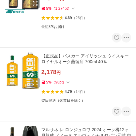
5
%
（
1,274
pt
）
4.69
（
26
件
）
最短8/8お届け
【正規品】バスカー アイリッシュ ウイスキー
ロイヤルオーク蒸留所 700ml 40％
2,178
円
5
%
（
98
pt
）
4.79
（
14
件
）
翌日発送（休業日を除く）
マルサネ レ ロンジュロワ 2024 オーク樽12ヶ
月熟成 ドメーヌ エルヴェ シャルロパン元詰 自