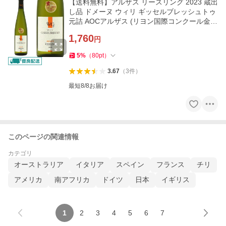
【送料無料】アルザス リースリング 2023 蔵出
し品 ドメーヌ ウィリ ギッセルブレッシュトゥ
元詰 AOCアルザス (リヨン国際コンクール金賞
受賞酒)
1,760
円
5
%
（
80
pt
）
3.67
（
3
件
）
最短8/8お届け
このページの関連情報
カテゴリ
オーストラリア
イタリア
スペイン
フランス
チリ
アメリカ
南アフリカ
ドイツ
日本
イギリス
1
2
3
4
5
6
7