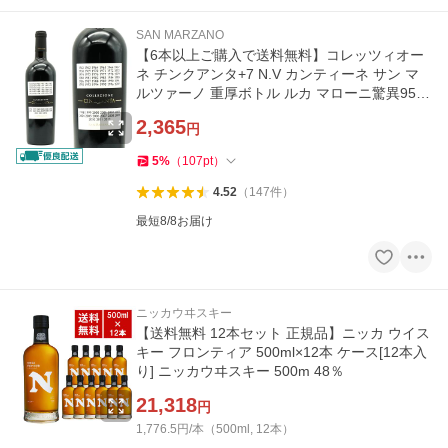
SAN MARZANO
【6本以上ご購入で送料無料】コレッツィオー
ネ チンクアンタ+7 N.V カンティーネ サン マ
ルツァーノ 重厚ボトル ルカ マローニ驚異95点
4冠金賞受賞
2,365
円
5
%
（
107
pt
）
4.52
（
147
件
）
最短8/8お届け
ニッカウヰスキー
【送料無料 12本セット 正規品】ニッカ ウイス
キー フロンティア 500ml×12本 ケース[12本入
り] ニッカウヰスキー 500m 48％
21,318
円
1,776.5円/本（500ml, 12本）