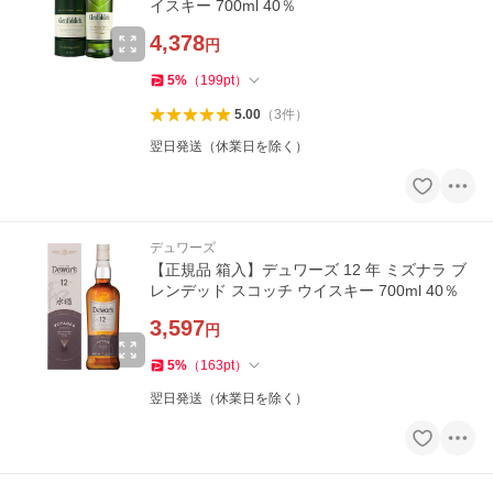
イスキー 700ml 40％
4,378
円
5
%
（
199
pt
）
5.00
（
3
件
）
翌日発送（休業日を除く）
デュワーズ
【正規品 箱入】デュワーズ 12 年 ミズナラ ブ
レンデッド スコッチ ウイスキー 700ml 40％
3,597
円
5
%
（
163
pt
）
翌日発送（休業日を除く）