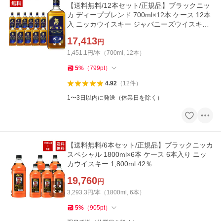
【送料無料/12本セット/正規品】ブラックニッ
カ ディープブレンド 700ml×12本 ケース 12本
入 ニッカウイスキー ジャパニーズウイスキー
45％
17,413
円
1,451.1円/本（700ml, 12本）
5
%
（
799
pt
）
4.92
（
12
件
）
1〜3日以内に発送（休業日を除く）
【送料無料/6本セット/正規品】ブラックニッカ
スペシャル 1800ml×6本 ケース 6本入り ニッ
カウイスキー 1,800ml 42％
19,760
円
3,293.3円/本（1800ml, 6本）
5
%
（
905
pt
）