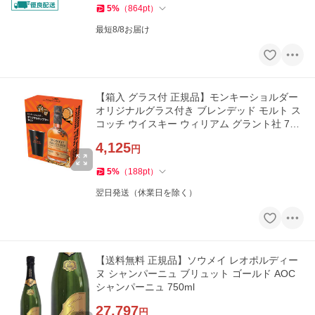
5
%
（
864
pt
）
最短8/8お届け
【箱入 グラス付 正規品】モンキーショルダー
オリジナルグラス付き ブレンデッド モルト ス
コッチ ウイスキー ウィリアム グラント社 700
ml 40％
4,125
円
5
%
（
188
pt
）
翌日発送（休業日を除く）
【送料無料 正規品】ソウメイ レオポルディー
ヌ シャンパーニュ ブリュット ゴールド AOC
シャンパーニュ 750ml
27,797
円