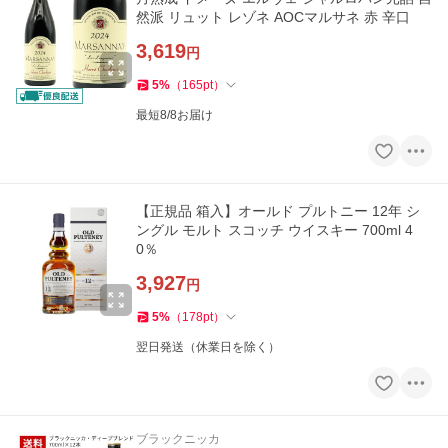
然派 リュット レゾネ AOCマルサネ 赤 辛口
3,619
円
5
%
（
165
pt
）
最短8/8お届け
【正規品 箱入】オールド プルトニー 12年 シ
ングル モルト スコッチ ウイスキー 700ml 4
0％
3,927
円
5
%
（
178
pt
）
翌日発送（休業日を除く）
ブラックニッカ