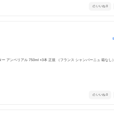
いいね
0
g
 アンペリアル 750ml ×3本 正規 （フランス シャンパーニュ 箱なし
いいね
0