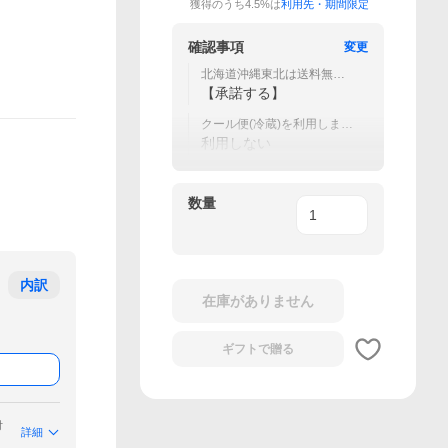
獲得のうち4.5%は
利用先・期間限定
確認事項
変更
北海道沖縄東北は送料無料
対象外
【承諾する】
クール便(冷蔵)を利用します
か？
利用しない
数量
内訳
在庫がありません
ギフトで
贈る
付
詳細