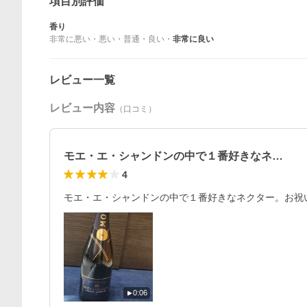
項目別評価
香り
非常に悪い
・
悪い
・
普通
・
良い
・
非常に良い
レビュー一覧
レビュー内容
（口コミ）
モエ・エ・シャンドンの中で１番好きなネ…
4
モエ・エ・シャンドンの中で１番好きなネクター。お祝
0:06