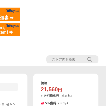
価格
21,560
円
+ 送料
598
円
（
東京都
）
5
%獲得
（
989
pt）
 泡 N.V