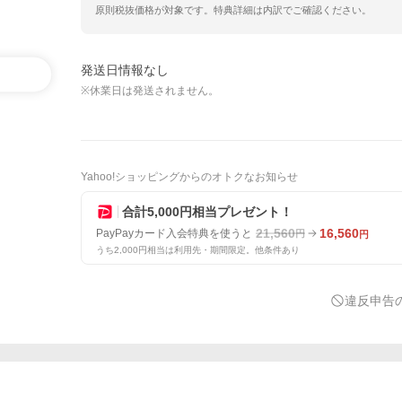
原則税抜価格が対象です。特典詳細は内訳でご確認ください。
発送日情報なし
※休業日は発送されません。
Yahoo!ショッピングからのオトクなお知らせ
合計5,000円相当プレゼント！
21,560
16,560
PayPayカード入会特典を使うと
円
円
うち2,000円相当は利用先・期間限定。他条件あり
違反申告