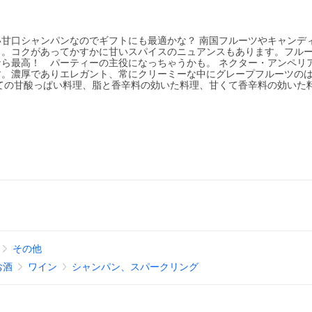
甘口シャンパンなのでギフトにも最適かな？ 南国フルーツやキャンデ
り。コクがあってかすかに甘いスパイスのニュアンスもあります。フル
ら最高！ パーティーの主役になっちゃうかも。 ネクター・アンペリ
す。濃厚でありエレガント、常にクリーミーな中にグレープフルーツの
ての甘酸っぱい料理、脂と香辛料の効いた料理、甘くて香辛料の効いた
その他
お酒
ワイン
シャンパン、スパークリング