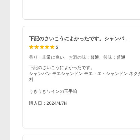
下記のさいこうによかったです。シャンパ…
5
香り
：
非常に良い
、
お酒の味
：
普通
、
後味
：
普通
下記のさいこうによかったです。

シャンパン モエシャンドン モエ・エ・シャンドン ネクター
料

うきうきワインの玉手箱

購入日：2024/4/7ki