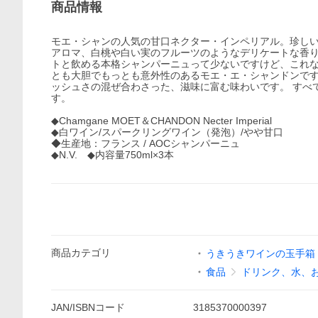
商品情報
モエ・シャンの人気の甘口ネクター・インペリアル。珍しい
アロマ、白桃や白い実のフルーツのようなデリケートな香
トと飲める本格シャンパーニュって少ないですけど、これな
とも大胆でもっとも意外性のあるモエ・エ・シャンドンで
ッシュさの混ぜ合わさった、滋味に富む味わいです。 すべ
す。
◆Chamgane MOET＆CHANDON Necter Imperial
◆白ワイン/スパークリングワイン（発泡）/やや甘口
◆生産地：フランス / AOCシャンパーニュ
◆N.V. ◆内容量750ml×3本
商品
カテゴリ
うきうきワインの玉手箱
食品
ドリンク、水、
JAN/ISBNコード
3185370000397