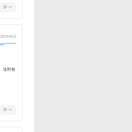
2024/4/13
en********
） 送料無