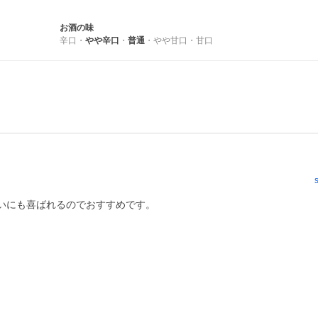
お酒の味
辛口
・
やや辛口
・
普通
・
やや甘口
・
甘口
いにも喜ばれるのでおすすめです。