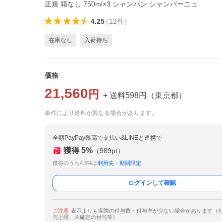
正規 箱なし 750ml×3 シャンパン シャンパーニュ
4.25
（
12
件
）
在庫なし
入荷待ち
価格
21,560
円
+ 送料
598
円
（
東京都
）
条件により送料が異なる場合があります。
全額PayPay残高で支払い&LINEと連携で
獲得
5
%
（
989
pt）
獲得のうち4.5%は
利用先・期間限定
ログインして確認
ご注意
表示よりも実際の付与数・付与率が少ない場合があります（
与上限、未確定の付与等）