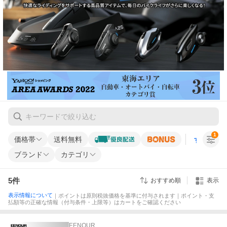
1
価格帯
送料無料
すべての条
ブランド
カテゴリ
5
件
おすすめ順
表示
表示情報について
｜ポイントは原則税抜価格を基準に付与されます｜ポイント・支
払額等の正確な情報（付与条件・上限等）はカートをご確認ください
EENOUR