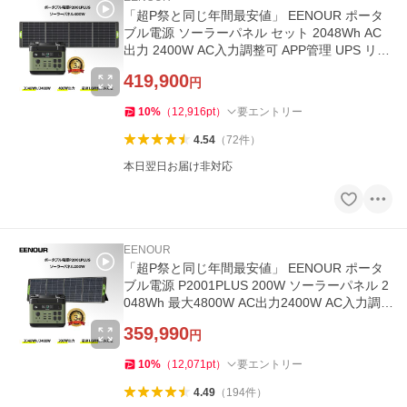
「超P祭と同じ年間最安値」 EENOUR ポータ
ブル電源 ソーラーパネル セット 2048Wh AC
出力 2400W AC入力調整可 APP管理 UPS リン
酸鉄リ P2001PLUS+400W
419,900
円
10
%
（
12,916
pt
）
要エントリー
4.54
（
72
件
）
本日翌日お届け非対応
EENOUR
「超P祭と同じ年間最安値」 EENOUR ポータ
ブル電源 P2001PLUS 200W ソーラーパネル 2
048Wh 最大4800W AC出力2400W AC入力調
整可 APP管理 UPS リン酸鉄リ
359,990
円
10
%
（
12,071
pt
）
要エントリー
4.49
（
194
件
）