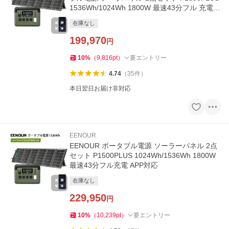
1536Wh/1024Wh 1800W 最速43分フル 充電 A
PP対応
在庫なし
199,970
円
10
%
（
9,816
pt
）
要エントリー
4.74
（
35
件
）
本日翌日お届け非対応
EENOUR
EENOUR ポータブル電源 ソーラーパネル 2点
セット P1500PLUS 1024Wh/1536Wh 1800W
最速43分フル充電 APP対応
在庫なし
229,950
円
10
%
（
10,239
pt
）
要エントリー