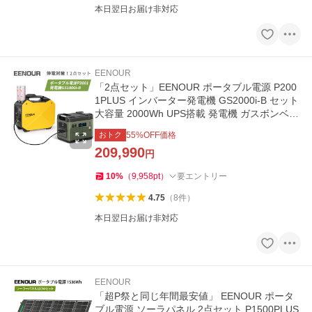
本日翌日お届け非対応
EENOUR
「2点セット」EENOUR ポータブル電源 P200
1PLUS インバーター発電機 GS2000i-B セット
大容量 2000Wh UPS搭載 発電機 ガスボンベ式
1500W
おトク
55
%OFF価格
209,990
円
10
%
（
9,958
pt
）
要エントリー
4.75
（
8
件
）
本日翌日お届け非対応
EENOUR
「超P祭と同じ年間最安値」 EENOUR ポータ
ブル電源 ソーラパネル 2点セット P1500PLUS