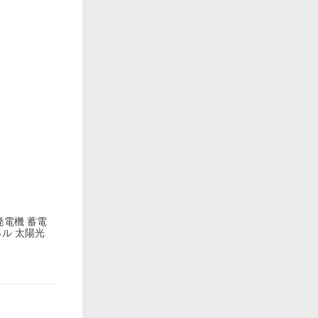
発電機 蓄電
ネル 太陽光