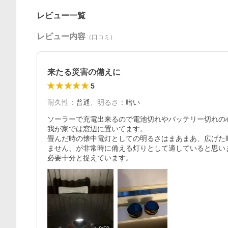
レビュー一覧
レビュー内容
（口コミ）
来たる災害の備えに
5
耐久性
：
普通
、
明るさ
：
暗い
ソーラーで充電出来るので電池切れやバッテリー切れの心
我が家では窓辺に置いてます。

畳んだ時の懐中電灯としての明るさはまあまあ、広げた
ません、が非常時に備える灯りとして適していると思い
必要十分と捉えています。