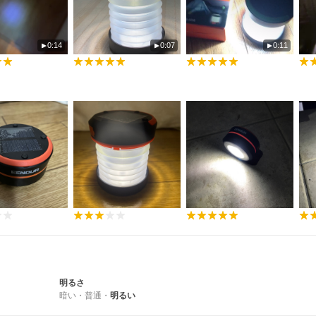
0:14
0:07
0:11
明るさ
暗い
・
普通
・
明るい