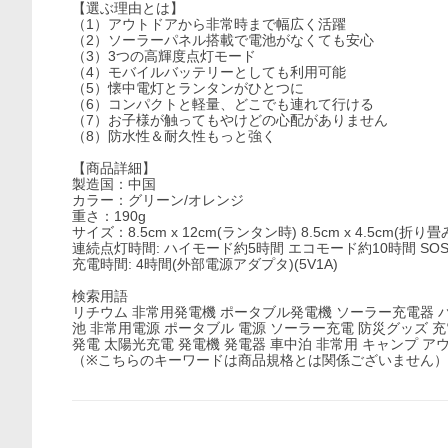
【選ぶ理由とは】
（1）アウトドアから非常時まで幅広く活躍
（2）ソーラーパネル搭載で電池がなくても安心
（3）3つの高輝度点灯モード
（4）モバイルバッテリーとしても利用可能
（5）懐中電灯とランタンがひとつに
（6）コンパクトと軽量、どこでも連れて行ける
（7）お子様が触ってもやけどの心配がありません
（8）防水性＆耐久性もっと強く
【商品詳細】
製造国：中国
カラー：グリーン/オレンジ
重さ：190g
サイズ：8.5cm x 12cm(ランタン時) 8.5cm x 4.5cm(折り畳
連続点灯時間: ハイモード約5時間 エコモード約10時間 SO
充電時間: 4時間(外部電源アダプタ)(5V1A)
検索用語
リチウム 非常用発電機 ポータブル発電機 ソーラー充電器 
池 非常用電源 ポータブル 電源 ソーラー充電 防災グッズ 充電器
発電 太陽光充電 発電機 発電器 車中泊 非常用 キャンプ アウ
（※こちらのキーワードは商品規格とは関係ございません）