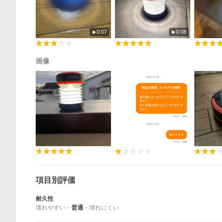
0:07
0:08
画像
項目別評価
耐久性
壊れやすい
・
普通
・
壊れにくい