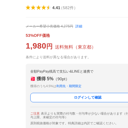
4.41
（
582
件
）
メーカー希望小売価格
4,275
円
詳細
53%OFF価格
1,980
円
送料無料
（
東京都
）
条件により送料が異なる場合があります。
全額PayPay残高で支払い&LINEと連携で
獲得
5
%
（
90
pt）
獲得のうち4.5%は
利用先・期間限定
ログインして確認
ご注意
表示よりも実際の付与数・付与率が少ない場合があります（
与上限、未確定の付与等）
原則税抜価格が対象です。特典詳細は内訳でご確認ください。