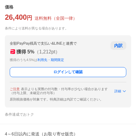
価格
26,400
円
送料無料
（
全国一律
）
条件により送料が異なる場合があります。
全額PayPay残高で支払い&LINEと連携で
内訳
獲得
5
%
（
1,212
pt）
獲得のうち4.5%は
利用先・期間限定
ログインして確認
ご注意
表示よりも実際の付与数・付与率が少ない場合があります
詳細
（付与上限、未確定の付与等）
原則税抜価格が対象です。特典詳細は内訳でご確認ください。
条件達成でおトク
4～6日以内に発送（お取り寄せ販売）