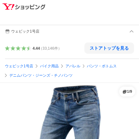
ウェビック1号店
ストアトップを見る
4.44
（
33,146
件
）
ウェビック1号店
バイク用品
アパレル
パンツ・ボトムス
デニムパンツ・ジーンズ・チノパンツ
1
/
9