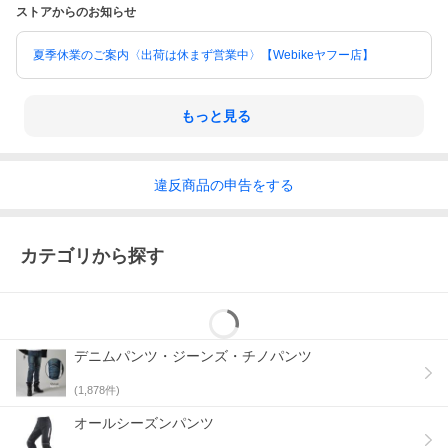
■注意点
ストアからのお知らせ
※画像には他のカラーリングが含まれています。
※メーカー都合により商品の仕様変更がある場合がございます。
ご了承ください。
夏季休業のご案内〈出荷は休まず営業中〉【Webikeヤフー店】
もっと見る
違反
商品の
申告をする
カテゴリから探す
デニムパンツ・ジーンズ・チノパンツ
(
1,878
件)
オールシーズンパンツ