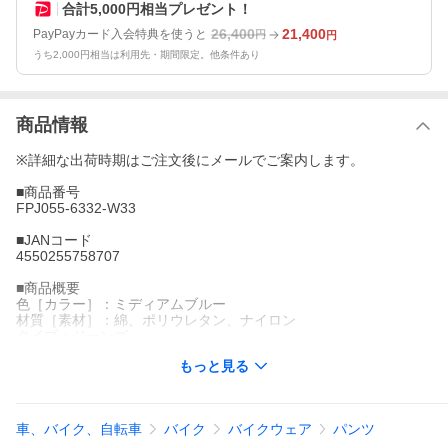
合計5,000円相当プレゼント！
26,400
21,400
PayPayカード入会特典を使うと
円
円
うち2,000円相当は利用先・期間限定。他条件あり
商品情報
※詳細な出荷時期はご注文後にメールでご案内します。
■商品番号
FPJ055-6332-W33
■JANコード
4550255758707
■商品概要
色［カラー］：ミディアムブルー
材質［素材］：綿、ポリウレタン、ナイロン
タイプ：ジーンズ
リフレクター：足首(裏地)
もっと見る
防水機能：無し
表地：15oz. CORDURA デニム
プロテクター：膝(SEESMART CE規格レベル1) 腰(SEESMART C
E規格レベル1)
車、バイク、自転車
バイク
バイクウェア
パンツ
その他機能：トリプルステッチ、5ポケット、調整式ひざプロテク