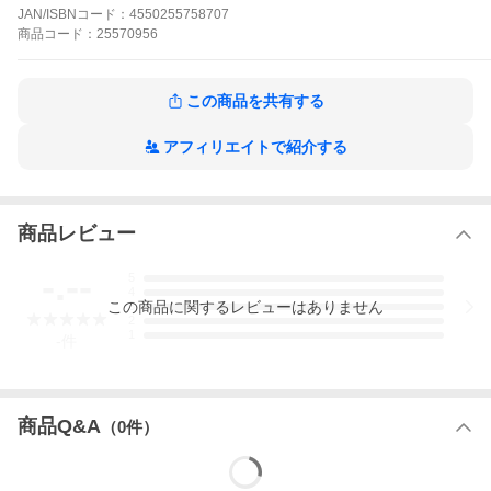
ター
JAN/ISBNコード：
4550255758707
性別：メンズ
対応シーズン：春夏秋
商品
コード：
25570956
ライダータイプ：アーバン
■注意■
この商品は下記となります。必ずご確認ください。
サイズ：W33 / 股下：81.5cm（L32）
この商品を共有する
■他の商品はこちらです
股下：86.5cm（L34） / サイズ：W28は
こちら
アフィリエイトで紹介する
サイズ：W30 / 股下：86.5cm（L34）は
こちら
サイズ：W31 / 股下：86.5cm（L34）は
こちら
サイズ：W32 / 股下：86.5cm（L34）は
こちら
サイズ：W33 / 股下：86.5cm（L34）は
こちら
サイズ：W28 / 股下：81.5cm（L32）は
こちら
商品レビュー
サイズ：W30 / 股下：81.5cm（L32）は
こちら
サイズ：W31 / 股下：81.5cm（L32）は
こちら
-.--
5
サイズ：W32 / 股下：81.5cm（L32）は
こちら
4
この
商品
に関するレビューはありません
3
※リンク先に商品がない場合、すでに完売している商品となりま
2
す。予めご了承ください。
1
-
件
頑丈なCORDURA®デニムで作り上げたクラシックスタイルのル
ースフィットジーンズ。
バイクを降りたあとで違和感のないカジュアルなデザインへこだ
商品Q&A
（
0
件）
わった一品です。
表地は15oz.もある耐摩耗性に優れたCORDURA(R)デニム生地を