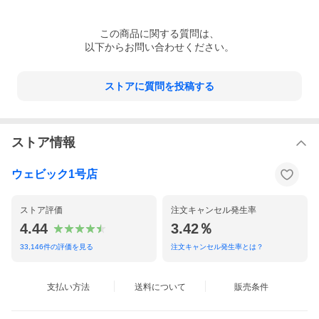
使用。
綿素材を多用しているため自然な肌触りで柔軟性も強化されてい
この
商品
に関する質問は、
ます。
以下からお問い合わせください。
ひざと腰には独自開発した薄型のCE規格レベル1プロテクターを
内蔵。
ストアに質問を投稿する
ひざプロテクターは2段階に高さ変更ができるためルースフィット
ジーンズにもかかわらず最適なプロテクター調整が可能です。
リフレクターは足首の裏地に配置されロールアップ前提の構造に
なっています。
ストア情報
ポケットは一般的なジーンズと同じ5ポケット式を採用。
ウェビック1号店
ライディングギアとは思えない設計にこだわりました。
【SEESMART CE-level 1 プロテクター】
ストア評価
注文キャンセル発生率
新基準EN1621-1：2012に準拠したSEESMART(TM)プロテクター
4.44
3.42％
はREV’IT！R＆D部門の最新の技術革新によって誕生しました。
非常に薄く、柔軟性がありながらもCE-Level 1に準拠した耐衝撃
33,146
件の評価を見る
注文キャンセル発生率とは？
性を備えています。
このプロテクターは薄型でプロテクターの存在を主張しない為、
アーバンスタイルやトラッドなスタイルのライディングウェアの
フォルムを崩さずプロテクションを備える事ができるという特徴
支払い方法
送料について
販売条件
を備えています。