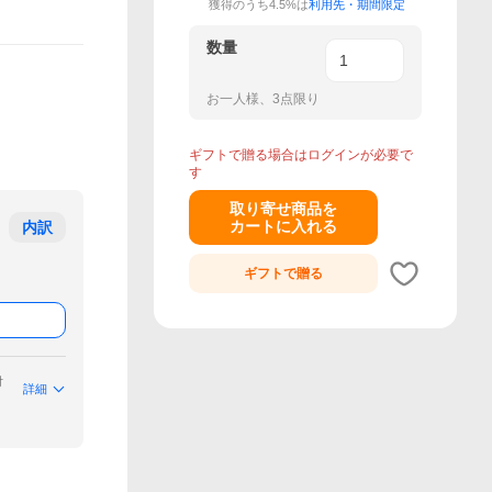
獲得のうち4.5%は
利用先・期間限定
数量
お一人様、3点限り
ギフトで贈る場合はログインが必要で
す
取り寄せ商品を
カートに入れる
内訳
ギフトで
贈る
付
詳細