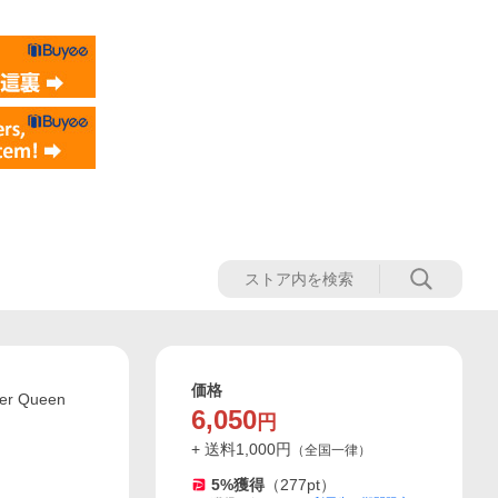
価格
 Queen
6,050
円
+ 送料
1,000
円
（
全国一律
）
5
%獲得
（
277
pt）