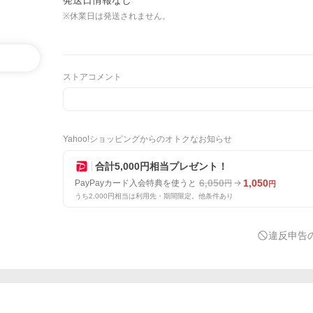
発送日情報なし
※休業日は発送されません。
ストアコメント
Yahoo!ショッピングからのオトクなお知らせ
合計5,000円相当プレゼント！
6,050
1,050
PayPayカード入会特典を使うと
円
円
うち2,000円相当は利用先・期間限定。他条件あり
違反申告