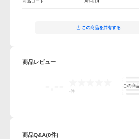
商品
コード
AH-014
この商品を共有する
商品
レビュー
5
-.--
4
この
商
3
2
-
件
1
商品Q&A
(
0
件)