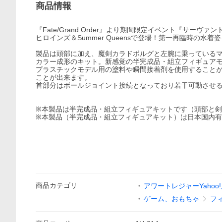
商品情報
『Fate/Grand Order』より期間限定イベント『サ
ヒロインズ＆Summer Queensで登場！第一再臨時の水
製品は頭部に加え、魔剣カラドボルグと左腕に乗っている
カラー成形のキット。新感覚の半完成品・組立フィギュア
プラスチックモデル用の塗料や瞬間接着剤を使用すること
ことが出来ます。
首部分はボールジョイント接続となっており若干可動させ
※本製品は半完成品・組立フィギュアキットです（頭部と
※本製品（半完成品・組立フィギュアキット）は日本国内
商品
カテゴリ
アワートレジャーYahoo
ゲーム、おもちゃ
フ