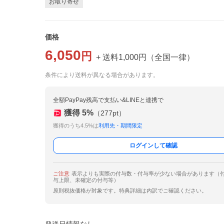
お取り寄せ
価格
6,050
円
+ 送料
1,000
円
（
全国一律
）
条件により送料が異なる場合があります。
全額PayPay残高で支払い&LINEと連携で
獲得
5
%
（
277
pt）
獲得のうち4.5%は
利用先・期間限定
ログインして確認
ご注意
表示よりも実際の付与数・付与率が少ない場合があります（
与上限、未確定の付与等）
原則税抜価格が対象です。特典詳細は内訳でご確認ください。