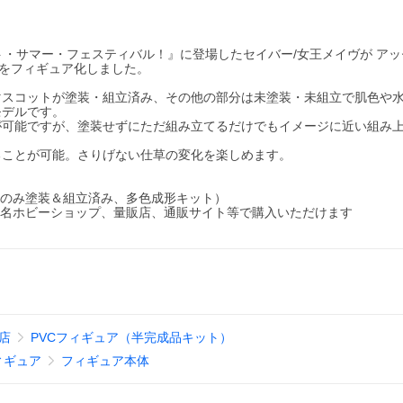
ーヴァント・サマー・フェスティバル！』に登場したセイバー/女王メイヴが ア
着姿をフィギュア化しました。
マスコットが塗装・組立済み、その他の部分は未塗装・未組立で肌色や
モデルです。
が可能ですが、塗装せずにただ組み立てるだけでもイメージに近い組み
ることが可能。さりげない仕草の変化を楽しめます。
剣のみ塗装＆組立済み、多色成形キット）
有名ホビーショップ、量販店、通販サイト等で購入いただけます
!店
PVCフィギュア（半完成品キット）
ィギュア
フィギュア本体