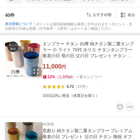
40
件
おすすめ順
表示
表示情報について
｜ポイントは原則税抜価格を基準に付与されます｜ポイント・支
払額等の正確な情報（付与条件・上限等）はカートをご確認ください
タンブラー チタン 白樺 純チタン製二重タンブ
ラー 小 ライト 70代 ホリエ チタンタンブラー
敬老の日 母の日 父の日 プレゼント チタン 送
料無料 名入れ無料
11,000
円
12
%
（
1,205
pt
）
要エントリー
4.72
（
25
件
）
10日以内に発送（休業日を除く）
HORIE
窯創り 純チタン製二重タンブラー プレミアム
敬老の日 プレゼント 父の日 チタン 御祝 ギフ