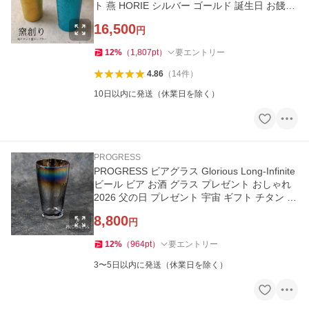
ト 燕 HORIE シルバー ゴールド 誕生日 お餞別
退職祝
16,500
円
12
%
（
1,807
pt
）
要エントリー
4.86
（
14
件
）
10日以内に発送（休業日を除く）
PROGRESS
PROGRESS ビアグラス Glorious Long-Infinite
ビール ビア お酒 グラス プレゼント おしゃれ
2026 父の日 プレゼント 宇宙 ギフト チタン 日
本製
8,800
円
12
%
（
964
pt
）
要エントリー
3〜5日以内に発送（休業日を除く）