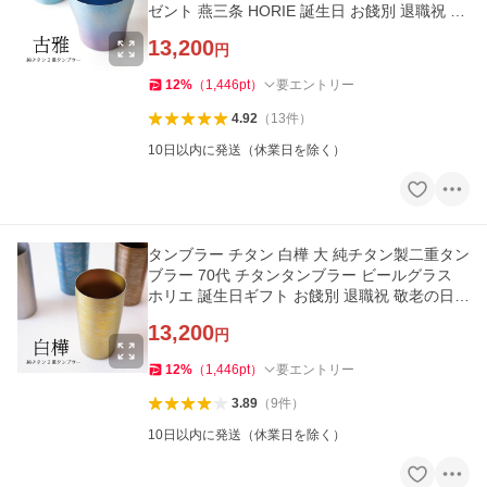
ゼント 燕三条 HORIE 誕生日 お餞別 退職祝 ギ
フト
13,200
円
12
%
（
1,446
pt
）
要エントリー
4.92
（
13
件
）
10日以内に発送（休業日を除く）
タンブラー チタン 白樺 大 純チタン製二重タン
ブラー 70代 チタンタンブラー ビールグラス
ホリエ 誕生日ギフト お餞別 退職祝 敬老の日
父の日 プレゼント
13,200
円
12
%
（
1,446
pt
）
要エントリー
3.89
（
9
件
）
10日以内に発送（休業日を除く）