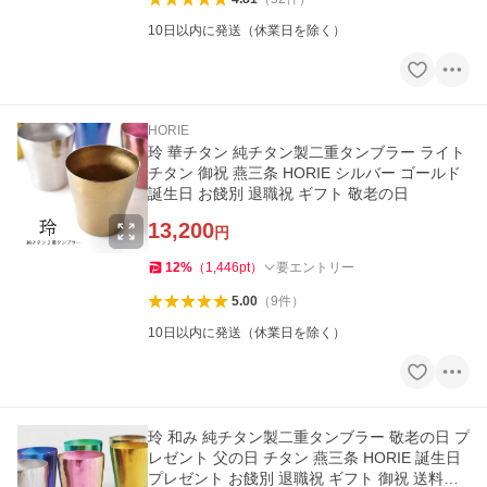
10日以内に発送（休業日を除く）
HORIE
玲 華チタン 純チタン製二重タンブラー ライト
チタン 御祝 燕三条 HORIE シルバー ゴールド
誕生日 お餞別 退職祝 ギフト 敬老の日
13,200
円
12
%
（
1,446
pt
）
要エントリー
5.00
（
9
件
）
10日以内に発送（休業日を除く）
玲 和み 純チタン製二重タンブラー 敬老の日 プ
レゼント 父の日 チタン 燕三条 HORIE 誕生日
プレゼント お餞別 退職祝 ギフト 御祝 送料無