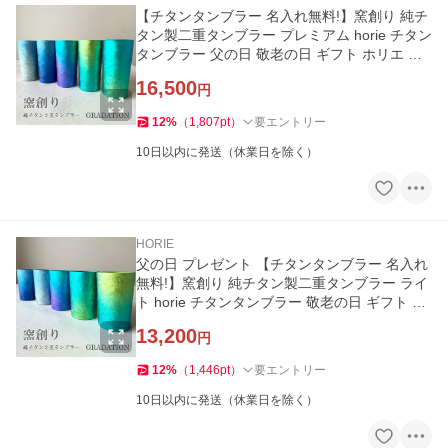
【チタンタンブラー 名入れ無料!】窯創り 純チ
タン製二重タンブラー プレミアム horie チタン
タンブラー 父の日 敬老の日 ギフト ホリエ 退
職祝 記念品 送料無料
16,500
円
12
%
（
1,807
pt
）
要エントリー
10日以内に発送（休業日を除く）
HORIE
父の日 プレゼント 【チタンタンブラー 名入れ
無料!】窯創り 純チタン製二重タンブラー ライ
ト horie チタンタンブラー 敬老の日 ギフト ホ
リエ 退職祝 記念品
13,200
円
12
%
（
1,446
pt
）
要エントリー
10日以内に発送（休業日を除く）