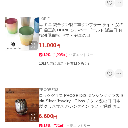
HORIE
涼 ミニ 純チタン製二重タンブラー ライト 父の
日 燕三条 HORIE シルバー ゴールド 誕生日 お
餞別 退職祝 ギフト 敬老の日
11,000
円
12
%
（
1,205
pt
）
要エントリー
10日以内に発送（休業日を除く）
PROGRESS
ロックグラス PROGRESS ダンシンググラス S
pin-Silver Jewelry・Glass チタン 父の日 日本
製 クリスマス バレンタイン ギフト 退職 お餞
別 誕生日プレゼント
6,600
円
12
%
（
723
pt
）
要エントリー