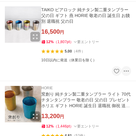
TAIKO ビアロック 純チタン製二重タンブラー
父の日 ギフト 燕 HORIE 敬老の日 誕生日 お餞
別 退職祝 父の日
16,500
円
12
%
（
1,807
pt
）
要エントリー
5.00
（
4
件
）
10日以内に発送（休業日を除く）
HORIE
窯創り 純チタン製二重タンブラー ライト 70代
チタンタンブラー 敬老の日 父の日 プレゼント
ホリエ ギフト HORIE 誕生日 退職祝 御祝 送料
無料
13,200
円
12
%
（
1,446
pt
）
要エントリー
4.81
（
52
件
）