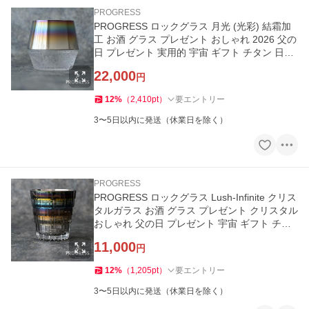
PROGRESS
PROGRESS ロックグラス 月光 (光彩) 結霜加
工 お酒 グラス プレゼント おしゃれ 2026 父の
日 プレゼント 実用的 宇宙 ギフト チタン 日本
製 伝統工芸
22,000
円
12
%
（
2,410
pt
）
要エントリー
3〜5日以内に発送（休業日を除く）
PROGRESS
PROGRESS ロックグラス Lush-Infinite クリス
タルガラス お酒 グラス プレゼント クリスタル
おしゃれ 父の日 プレゼント 宇宙 ギフト チタ
ン 日本製 伝統工芸
11,000
円
12
%
（
1,205
pt
）
要エントリー
3〜5日以内に発送（休業日を除く）