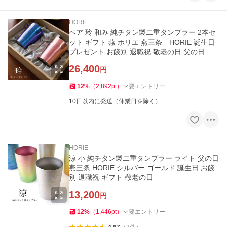
HORIE
ペア 玲 和み 純チタン製二重タンブラー 2本セ
ット ギフト 燕 ホリエ 燕三条 HORIE 誕生日
プレゼント お餞別 退職祝 敬老の日 父の日 プ
レゼント チタン
26,400
円
12
%
（
2,892
pt
）
要エントリー
10日以内に発送（休業日を除く）
HORIE
涼 小 純チタン製二重タンブラー ライト 父の日
燕三条 HORIE シルバー ゴールド 誕生日 お餞
別 退職祝 ギフト 敬老の日
13,200
円
12
%
（
1,446
pt
）
要エントリー