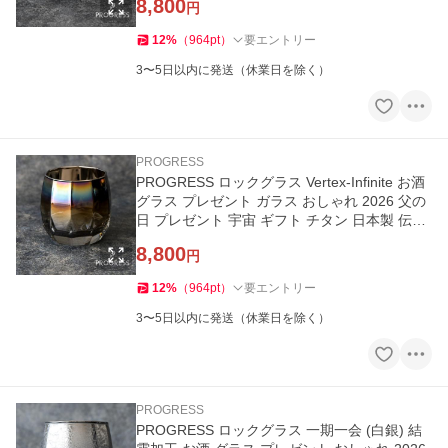
8,800
円
12
%
（
964
pt
）
要エントリー
3〜5日以内に発送（休業日を除く）
PROGRESS
PROGRESS ロックグラス Vertex-Infinite お酒
グラス プレゼント ガラス おしゃれ 2026 父の
日 プレゼント 宇宙 ギフト チタン 日本製 伝統
工芸
8,800
円
12
%
（
964
pt
）
要エントリー
3〜5日以内に発送（休業日を除く）
PROGRESS
PROGRESS ロックグラス 一期一会 (白銀) 結