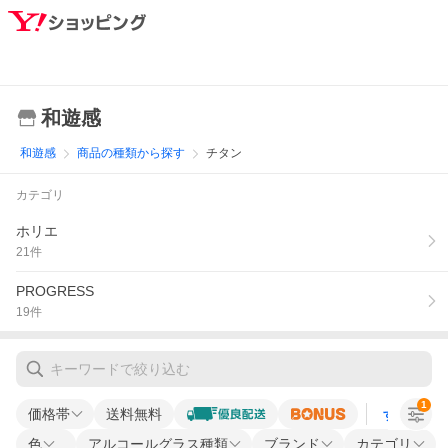
和遊感
和遊感
商品の種類から探す
チタン
カテゴリ
ホリエ
21
件
PROGRESS
19
件
1
価格帯
送料無料
すべての条
色
アルコールグラス種類
ブランド
カテゴリ