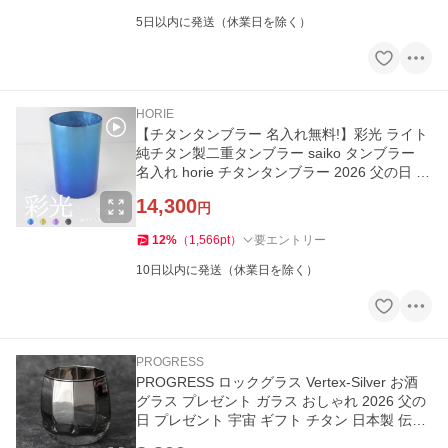
5日以内に発送（休業日を除く）
HORIE
【チタンタンブラー 名入れ無料!】彩光 ライト
純チタン製二重タンブラー saiko タンブラー
名入れ horie チタンタンブラー 2026 父の日 プ
レゼント 実用的
14,300
円
12
%
（
1,566
pt
）
要エントリー
10日以内に発送（休業日を除く）
PROGRESS
PROGRESS ロックグラス Vertex-Silver お酒
グラス プレゼント ガラス おしゃれ 2026 父の
日 プレゼント 宇宙 ギフト チタン 日本製 伝統
工芸