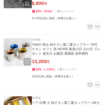
8,800
円
12
%
（
964
pt
）
要エントリー
3〜5日以内に発送（休業日を除く）
HORIE
TAIKO 和み 純チタン製二重タンブラー 70代
チタン ギフト 燕 HORIE 敬老の日 父の日 プレ
ゼント 誕生日 お餞別 退職祝 送料無料
13,200
円
12
%
（
1,446
pt
）
要エントリー
10日以内に発送（休業日を除く）
HORIE
ペア 白樺 大 純チタン製二重タンブラー 2本セ