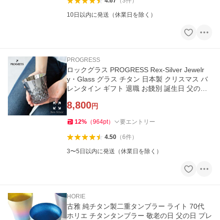
4.67
（
3
件
）
10日以内に発送（休業日を除く）
PROGRESS
ロックグラス PROGRESS Rex-Silver Jewelr
y・Glass グラス チタン 日本製 クリスマス バ
レンタイン ギフト 退職 お餞別 誕生日 父の日
プレゼント
8,800
円
12
%
（
964
pt
）
要エントリー
4.50
（
6
件
）
3〜5日以内に発送（休業日を除く）
HORIE
古雅 純チタン製二重タンブラー ライト 70代
ホリエ チタンタンブラー 敬老の日 父の日 プレ