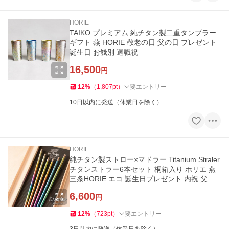
HORIE
TAIKO プレミアム 純チタン製二重タンブラー
ギフト 燕 HORIE 敬老の日 父の日 プレゼント
誕生日 お餞別 退職祝
16,500
円
12
%
（
1,807
pt
）
要エントリー
10日以内に発送（休業日を除く）
HORIE
純チタン製ストロー×マドラー Titanium Straler
チタンストラー6本セット 桐箱入り ホリエ 燕
三条HORIE エコ 誕生日プレゼント 内祝 父の
日 ギフト 送料無料
6,600
円
12
%
（
723
pt
）
要エントリー