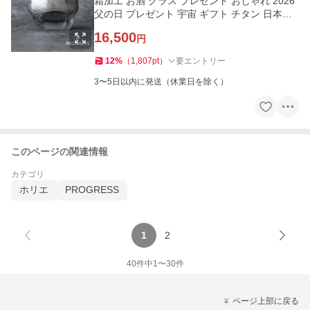
霜加工 お酒 グラス プレゼント おしゃれ 2026
父の日 プレゼント 宇宙 ギフト チタン 日本製
伝統工芸
16,500
円
12
%
（
1,807
pt
）
要エントリー
3〜5日以内に発送（休業日を除く）
このページの関連情報
カテゴリ
ホリエ
PROGRESS
1
2
40
件中
1
〜
30
件
ページ上部に戻る