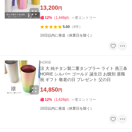
料
13,200
円
12
%
（
1,446
pt
）
要エントリー
5.00
（
8
件
）
10日以内に発送（休業日を除く）
HORIE
涼 大 純チタン製二重タンブラー ライト 燕三条
HORIE シルバー ゴールド 誕生日 お餞別 退職
祝 ギフト 敬老の日 プレゼント 父の日
14,850
円
12
%
（
1,626
pt
）
要エントリー
10日以内に発送（休業日を除く）