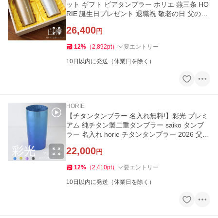
ット ギフト ビアタンブラー ホリエ 燕三条 HO
RIE 誕生日プレゼント 退職祝 敬老の日 父の日
プレゼント 送料無料
26,400
円
12
%
（
2,892
pt
）
要エントリー
10日以内に発送（休業日を除く）
HORIE
【チタンタンブラー 名入れ無料!】彩光 プレミ
アム 純チタン製二重タンブラー saiko タンブ
ラー 名入れ horie チタンタンブラー 2026 父の
日 プレゼント
22,000
円
12
%
（
2,410
pt
）
要エントリー
10日以内に発送（休業日を除く）