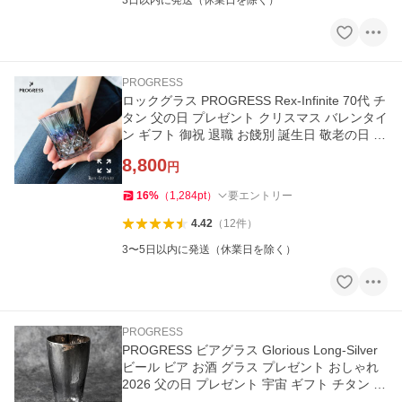
3日以内に発送（休業日を除く）
PROGRESS
ロックグラス PROGRESS Rex-Infinite 70代 チ
タン 父の日 プレゼント クリスマス バレンタイ
ン ギフト 御祝 退職 お餞別 誕生日 敬老の日 父
の日 プレゼント
8,800
円
16
%
（
1,284
pt
）
要エントリー
4.42
（
12
件
）
3〜5日以内に発送（休業日を除く）
PROGRESS
PROGRESS ビアグラス Glorious Long-Silver
ビール ビア お酒 グラス プレゼント おしゃれ
2026 父の日 プレゼント 宇宙 ギフト チタン 日
本製